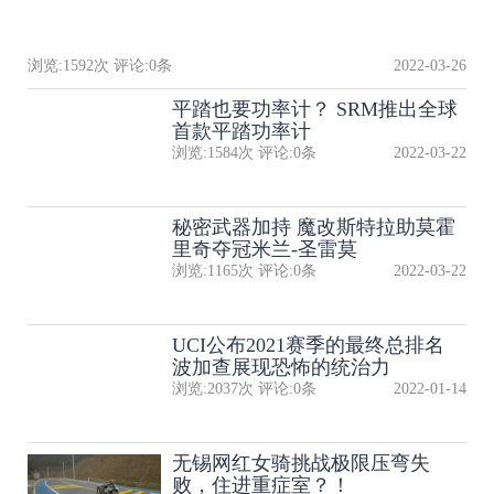
浏览:
1592
次 评论:
0
条
2022-03-26
平踏也要功率计？ SRM推出全球
首款平踏功率计
浏览:
1584
次 评论:
0
条
2022-03-22
秘密武器加持 魔改斯特拉助莫霍
里奇夺冠米兰-圣雷莫
浏览:
1165
次 评论:
0
条
2022-03-22
UCI公布2021赛季的最终总排名
波加查展现恐怖的统治力
浏览:
2037
次 评论:
0
条
2022-01-14
无锡网红女骑挑战极限压弯失
败，住进重症室？！