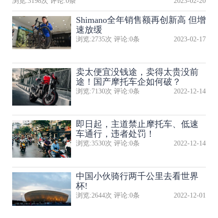
浏览:
3198
次 评论:
0
条
2023-02-20
Shimano全年销售额再创新高 但增
速放缓
浏览:
2735
次 评论:
0
条
2023-02-17
卖太便宜没钱途，卖得太贵没前
途！国产摩托车企如何破？
浏览:
7130
次 评论:
0
条
2022-12-14
即日起，主道禁止摩托车、低速
车通行，违者处罚！
浏览:
3530
次 评论:
0
条
2022-12-14
中国小伙骑行两千公里去看世界
杯!
浏览:
2644
次 评论:
0
条
2022-12-01