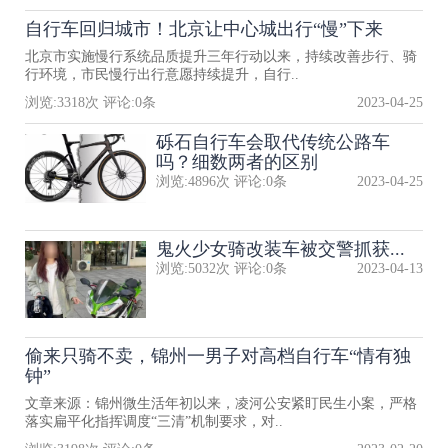
自行车回归城市！北京让中心城出行“慢”下来
北京市实施慢行系统品质提升三年行动以来，持续改善步行、骑
行环境，市民慢行出行意愿持续提升，自行..
浏览:
3318
次 评论:
0
条
2023-04-25
砾石自行车会取代传统公路车
吗？细数两者的区别
浏览:
4896
次 评论:
0
条
2023-04-25
鬼火少女骑改装车被交警抓获...
浏览:
5032
次 评论:
0
条
2023-04-13
偷来只骑不卖，锦州一男子对高档自行车“情有独
钟”
文章来源：锦州微生活年初以来，凌河公安紧盯民生小案，严格
落实扁平化指挥调度“三清”机制要求，对..