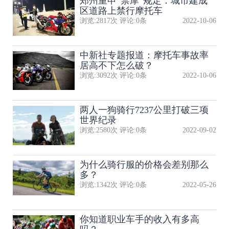
郑州重申“禁摩”规定：城市建成
区道路上禁行摩托车
浏览:
2817
次 评论:
0
条
2022-10-06
中新社专题报道：摩托车事故率
居高不下怎么破？
浏览:
3092
次 评论:
0
条
2022-10-06
两人一狗骑行7237公里打破三项
世界纪录
浏览:
2580
次 评论:
0
条
2022-09-02
为什么骑行服的价格会差别那么
多？
浏览:
1342
次 评论:
0
条
2022-05-26
你知道职业车手的收入有多高