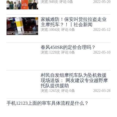
浏览:
949
次 评论:
0
条
2022-05-20
家贼难防！保安叫货拉拉盗走业
主摩托车？！丨社会新闻
浏览:
1004
次 评论:
0
条
2022-05-12
春风450SR的定价合理吗？
浏览:
1229
次 评论:
0
条
2022-05-10
村民自发组摩托车队为坠机救援
现场送饭： 网友建议专业越野摩
托队提供援助
浏览:
1265
次 评论:
0
条
2022-03-28
手机12123上面的审车具体流程是什么？