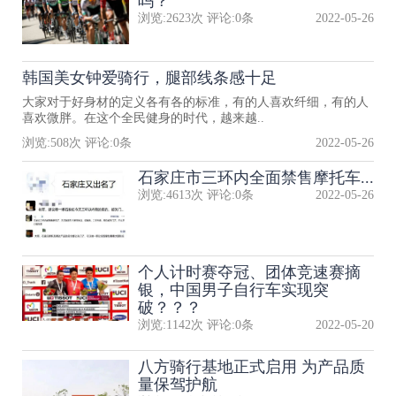
吗？
浏览:
2623
次 评论:
0
条
2022-05-26
韩国美女钟爱骑行，腿部线条感十足
大家对于好身材的定义各有各的标准，有的人喜欢纤细，有的人
喜欢微胖。在这个全民健身的时代，越来越..
浏览:
508
次 评论:
0
条
2022-05-26
石家庄市三环内全面禁售摩托车...
浏览:
4613
次 评论:
0
条
2022-05-26
个人计时赛夺冠、团体竞速赛摘
银，中国男子自行车实现突
破？？？
浏览:
1142
次 评论:
0
条
2022-05-20
八方骑行基地正式启用 为产品质
量保驾护航