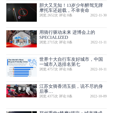
胆大又无知！13岁少年醉驾无牌
摩托车还超载，不幸丧命
浏览:
2652
次 评论:
0
条
2022-11-30
用骑行驱动未来 进博会上的
SPECIALIZED
浏览:
2715
次 评论:
0
条
2022-11-11
世界十大自行车友好城市，中国
一城市入选排名第七
浏览:
4757
次 评论:
0
条
2022-10-11
江苏女骑香消玉损，说不尽的身
后事…
浏览:
4375
次 评论:
0
条
2022-10-09