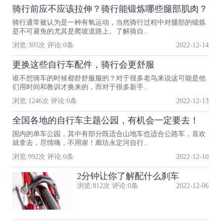
骑行前应不应该拉伸？骑行能锻炼哪些腿部肌肉？
骑行通常被认为是一种有氧运动，当然骑行过程中对腿部的锻炼
是不可避免的尤其是爬坡道路上。了解骑自..
浏览:
305
次 评论:
0
条
2022-12-14
更换这些自行车配件，骑行会更舒服
谁不想骑车的时候都舒舒服服的？对于很多老鸟来说这可能是他
们用时间和教训才换来的，而对于很多新手..
浏览:
1246
次 评论:
0
条
2022-12-13
全国各地的自行车主题公园，有机会一定要去！
国内的单车公园，其中有部分既适合山地车也适合公路车，喜欢
就拿去，尽情嗨，不用谢！廊坊永定河自行..
浏览:
992
次 评论:
0
条
2022-12-10
2分钟让你了解配什么刹车
浏览:
812
次 评论:
0
条
2022-12-06