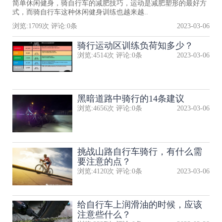
简单休闲健身，骑自行车的减肥技巧，运动是减肥塑形的最好方
式，而骑自行车这种休闲健身训练也越来越..
浏览:
1709
次 评论:
0
条
2023-03-06
骑行运动区训练负荷知多少？
浏览:
4514
次 评论:
0
条
2023-03-06
黑暗道路中骑行的14条建议
浏览:
4656
次 评论:
0
条
2023-03-06
挑战山路自行车骑行，有什么需
要注意的点？
浏览:
4120
次 评论:
0
条
2023-03-06
给自行车上润滑油的时候，应该
注意些什么？