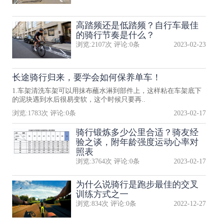
高踏频还是低踏频？自行车最佳
的骑行节奏是什么？
浏览:
2107
次 评论:
0
条
2023-02-23
长途骑行归来，要学会如何保养单车！
1.车架清洗车架可以用抹布蘸水淋到部件上，这样粘在车架底下
的泥块遇到水后很易变软，这个时候只要再..
浏览:
1783
次 评论:
0
条
2023-02-17
骑行锻炼多少公里合适？骑友经
验之谈，附年龄强度运动心率对
照表
浏览:
3764
次 评论:
0
条
2023-02-17
为什么说骑行是跑步最佳的交叉
训练方式之一
浏览:
834
次 评论:
0
条
2022-12-27