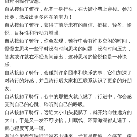
旅程的骑行设想。
自从接触了骑行，配齐一身行头，在大街小巷上穿梭。参加
比赛，激发出更多内在的潜力！
自从接触了骑行，获得了前所未有的自信、挺拔、轻盈、愉
悦，目标性和行动力增强。
自从接触了骑行，你会发现，骑行中会有许多空闲的时间，
慢慢去思考一些平时没有时间思考的问题，没有时间压力，
答案或许就在不经意间蹦出，这种思考的愉悦也是一种快
乐。
自从接触了骑行，会碰到许多囧事和快乐的事，它们加深了
对骑行的好感，并且骑行后大家相互联系认识了更多的好朋
友。
自从接触了骑行，心中的那把火就点燃了，行进中，你会感
受到自己的心跳、聆听到自己的呼吸。
自从接触了骑行，远近大小山头爬腻了，就开始向往远方的
大山，于是又一发不可收拾，川藏线、环青海湖都走遍了，
痴心程度可见一斑。
有时会累得气喘吁吁说不出话来，尤其是爬坡，会痛苦、疲