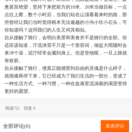
惫甚至绝望，坚持下来把前方的10米、20米当做目标，一点
点往上爬，数个小时后，当我们站在山顶看着来时的路，那
些曾经让我们当时觉得根本无法逾越的小沟小坎小石头，可
你知道吗？这同我们的人生又何其相似。
自从接触了骑行，会明白美景和美食并不是骑行的全部。你
还应该知道，汗流浃背不只是一个形容词，倾盆大雨随时会
来冲个澡，泥泞经常会溅到身上。但是管他呢，一旦上路就
有收获。
自从接触了骑行，便真正能感受到自由的灵魂是什么样子，
就很难再停下来，它已经成为了我们生活的一部分，变成了
一种生活方式、一种习惯，一种在血液里流淌着的渴望变得
更好的愿望。
阅读721
回复
0
全部评论(0)
发表评论