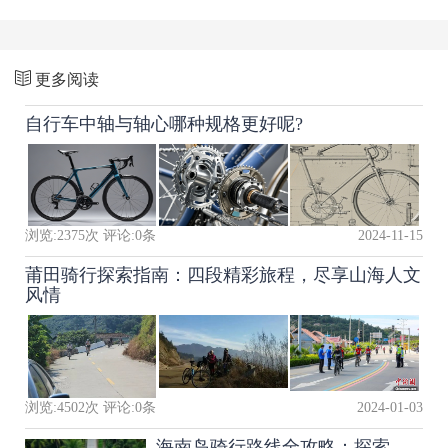
更多阅读
自行车中轴与轴心哪种规格更好呢?
浏览:
2375
次 评论:
0
条
2024-11-15
莆田骑行探索指南：四段精彩旅程，尽享山海人文
风情
浏览:
4502
次 评论:
0
条
2024-01-03
海南岛骑行路线全攻略：探索