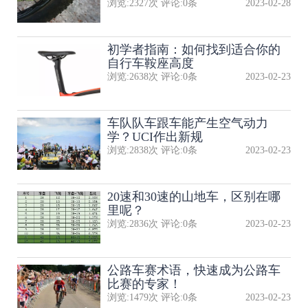
浏览:
2327
次 评论:
0
条
2023-02-28
初学者指南：如何找到适合你的
自行车鞍座高度
浏览:
2638
次 评论:
0
条
2023-02-23
​车队队​车跟车能产生空气动力
学？UCI作出新规
浏览:
2838
次 评论:
0
条
2023-02-23
20速和30速的山地车，区别在哪
里呢？
浏览:
2836
次 评论:
0
条
2023-02-23
公路车赛术语，快速成为公路车
比赛的专家！
浏览:
1479
次 评论:
0
条
2023-02-23