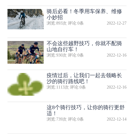
骑后必看！冬季用车保养、维修
小妙招
浏览:
893
次 评论:
0
条
2022-12-27
不会这些越野技巧，你就不配骑
山地自行车！
浏览:
930
次 评论:
0
条
2022-12-16
疫情过后，让我们一起去领略长
沙的骑行路线吧！
浏览:
1113
次 评论:
0
条
2022-12-16
这8个骑行技巧，让你的骑行更舒
适！
浏览:
739
次 评论:
0
条
2022-12-14