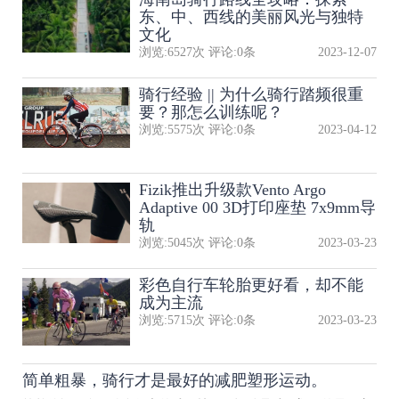
东、中、西线的美丽风光与独特
文化
浏览:
6527
次 评论:
0
条
2023-12-07
骑行经验 || 为什么骑行踏频很重
要？那怎么训练呢？
浏览:
5575
次 评论:
0
条
2023-04-12
Fizik推出升级款Vento Argo
Adaptive 00 3D打印座垫 7x9mm导
轨
浏览:
5045
次 评论:
0
条
2023-03-23
彩色自行车轮胎更好看，却不能
成为主流
浏览:
5715
次 评论:
0
条
2023-03-23
简单粗暴，骑行才是最好的减肥塑形运动。