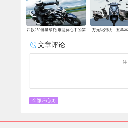
四款250排量摩托,谁是你心中的第
万元级踏板，五羊本
一神车
NCR125，配
文章评论
注
全部评论(
0
)