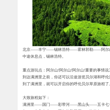
北京——丰宁——锡林浩特——霍林郭勒——阿尔
中途休息点，锡林浩特。
重点游玩点：阿尔山!阿尔山!阿尔山!重要的事情说
到达满洲里之前，你还可以沿途游览贝尔湖和呼伦
到了满洲里，就可以开启你的呼伦贝尔草原旅程了
大致旅程如下：
满洲里——国门——彩带河——黑山头——五卡七