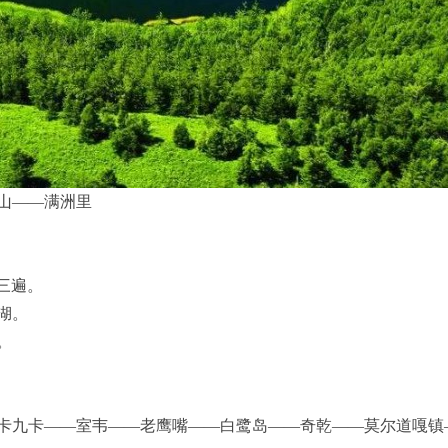
山——满洲里
三遍。
湖。
。
卡九卡——室韦——老鹰嘴——白鹭岛——奇乾——莫尔道嘎镇