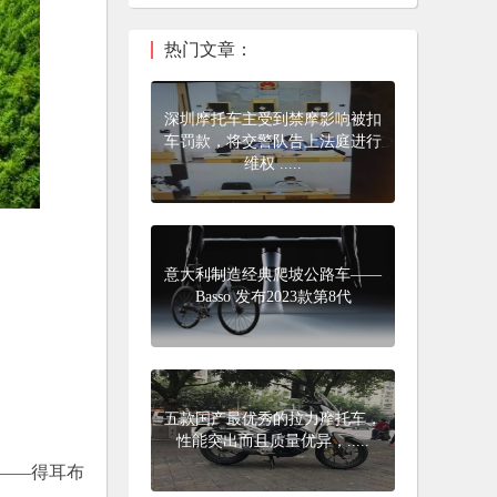
热门文章：
深圳摩托车主受到禁摩影响被扣
车罚款，将交警队告上法庭进行
维权 .....
意大利制造经典爬坡公路车——
Basso 发布2023款第8代
五款国产最优秀的拉力摩托车，
性能突出而且质量优异，.....
——得耳布