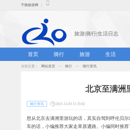
千骑旅游网
|
旅游|骑行|生活日志
首页
骑行
旅游
生活
当前位置：
网站首页
->
骑行
->
骑行资讯
北京至满洲
骑行资讯
2021-12-03 11:35:02
想从北京去满洲里游玩的话，其实自驾到呼伦贝尔
车的话，小编推荐大家走草原通路。小编同时推荐