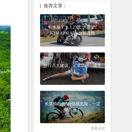
推荐文章：
有换脸了？！23款“大野驴”
KTM 1290 ADV换脸谍照
骑行八大建议、三项禁忌，请牢
记！
长途骑行的5种隐藏危险，一定
要注意！
查看全部