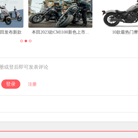
田发布新款
本田2023款CM1100新色上市...
10款最热门
无钥匙启动
册或登后即可发表评论
登录
注册