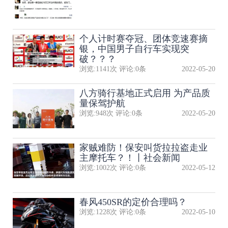
个人计时赛夺冠、团体竞速赛摘
银，中国男子自行车实现突
破？？？
浏览:
1141
次 评论:
0
条
2022-05-20
八方骑行基地正式启用 为产品质
量保驾护航
浏览:
948
次 评论:
0
条
2022-05-20
家贼难防！保安叫货拉拉盗走业
主摩托车？！丨社会新闻
浏览:
1002
次 评论:
0
条
2022-05-12
春风450SR的定价合理吗？
浏览:
1228
次 评论:
0
条
2022-05-10