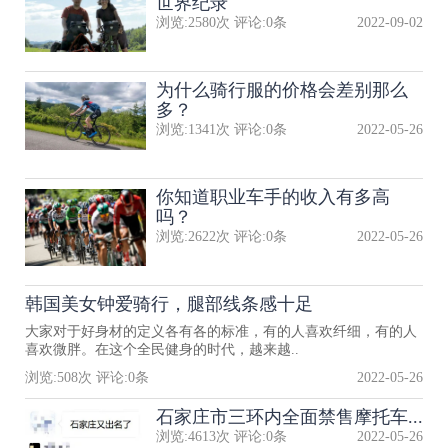
世界纪录
浏览:
2580
次 评论:
0
条
2022-09-02
为什么骑行服的价格会差别那么
多？
浏览:
1341
次 评论:
0
条
2022-05-26
你知道职业车手的收入有多高
吗？
浏览:
2622
次 评论:
0
条
2022-05-26
韩国美女钟爱骑行，腿部线条感十足
大家对于好身材的定义各有各的标准，有的人喜欢纤细，有的人
喜欢微胖。在这个全民健身的时代，越来越..
浏览:
508
次 评论:
0
条
2022-05-26
石家庄市三环内全面禁售摩托车...
浏览:
4613
次 评论:
0
条
2022-05-26