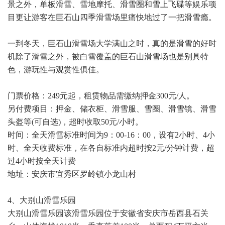
景之外，单板滑雪、雪地摩托、滑雪圈和雪上飞碟等娱乐项
目更让游客在巨石山四季滑雪场里痛快地过了一把滑雪瘾。
一到冬天，巨石山滑雪场大学满山之时，真的是滑雪的好时
机除了滑雪之外，被白雪覆盖的巨石山滑雪场也是别具特
色，游玩性与观赏性俱佳。
门票价格：249元起，租赁物品需缴纳押金300元/人。
另付费项目：押金、储衣柜、滑雪服、雪圈、滑雪镜、滑雪
头盔等(可自选)，超时收取50元/小时。
时间：全天滑雪标准时间为9：00-16：00，设有2小时、4小
时、全天收费标准，在各自标准内超时按2元/分钟计费，超
过4小时按全天计费
地址：安庆市宜秀区罗岭镇小龙山村
4、大别山滑雪乐园
大别山滑雪乐园该滑雪乐园位于安徽省安庆市岳西县石关