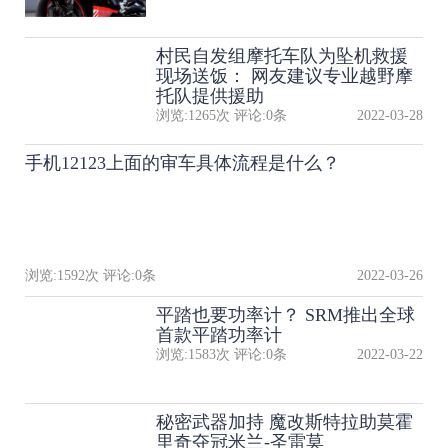
村民自发组摩托车队为坠机救援
现场送饭： 网友建议专业越野摩
托队提供援助
浏览:
1265
次 评论:
0
条
2022-03-28
手机12123上面的审车具体流程是什么？
浏览:
1592
次 评论:
0
条
2022-03-26
平踏也要功率计？ SRM推出全球
首款平踏功率计
浏览:
1583
次 评论:
0
条
2022-03-22
秘密武器加持 魔改斯特拉助莫霍
里奇夺冠米兰-圣雷莫