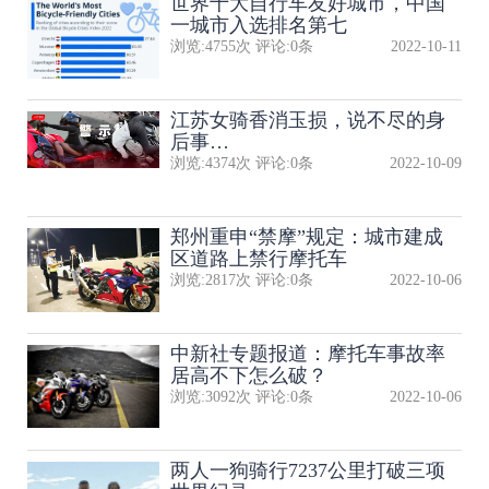
世界十大自行车友好城市，中国
一城市入选排名第七
浏览:
4755
次 评论:
0
条
2022-10-11
江苏女骑香消玉损，说不尽的身
后事…
浏览:
4374
次 评论:
0
条
2022-10-09
郑州重申“禁摩”规定：城市建成
区道路上禁行摩托车
浏览:
2817
次 评论:
0
条
2022-10-06
中新社专题报道：摩托车事故率
居高不下怎么破？
浏览:
3092
次 评论:
0
条
2022-10-06
两人一狗骑行7237公里打破三项