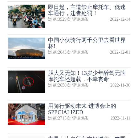
即日起，主道禁止摩托车、低速
车通行，违者处罚！
浏览:
3529
次 评论:
0
条
2022-12-14
中国小伙骑行两千公里去看世界
杯!
浏览:
2643
次 评论:
0
条
2022-12-01
胆大又无知！13岁少年醉驾无牌
摩托车还超载，不幸丧命
浏览:
2650
次 评论:
0
条
2022-11-30
用骑行驱动未来 进博会上的
SPECIALIZED
浏览:
2715
次 评论:
0
条
2022-11-11