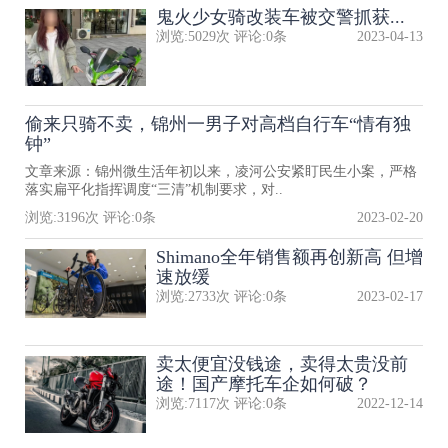
鬼火少女骑改装车被交警抓获...
浏览:
5029
次 评论:
0
条
2023-04-13
偷来只骑不卖，锦州一男子对高档自行车“情有独
钟”
文章来源：锦州微生活年初以来，凌河公安紧盯民生小案，严格
落实扁平化指挥调度“三清”机制要求，对..
浏览:
3196
次 评论:
0
条
2023-02-20
Shimano全年销售额再创新高 但增
速放缓
浏览:
2733
次 评论:
0
条
2023-02-17
卖太便宜没钱途，卖得太贵没前
途！国产摩托车企如何破？
浏览:
7117
次 评论:
0
条
2022-12-14