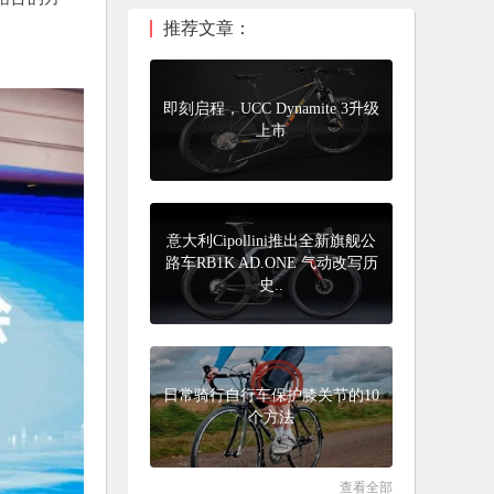
推荐文章：
即刻启程，UCC Dynamite 3升级
上市
意大利Cipollini推出全新旗舰公
路车RB1K AD.ONE 气动改写历
史..
日常骑行自行车保护膝关节的10
个方法
查看全部