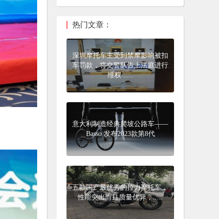
热门文章：
深圳摩托车主受到禁摩影响被扣
车罚款，将交警队告上法庭进行
维权 .....
意大利制造经典爬坡公路车——
Basso 发布2023款第8代
五款国产最优秀的拉力摩托车，
性能突出而且质量优异，.....