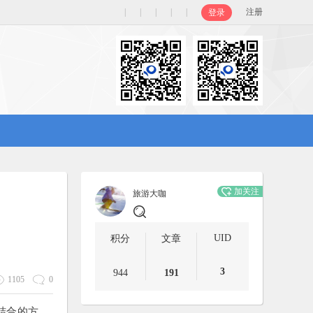
|
|
|
|
|
注册
登录
加关注
旅游大咖
UID
积分
文章
3
944
191
1105
0
结合的方