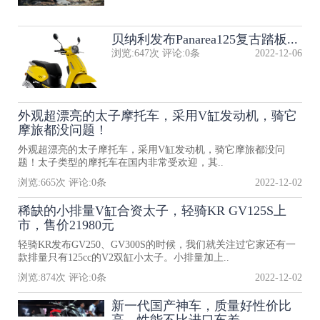
贝纳利发布Panarea125复古踏板...
浏览:
647
次 评论:
0
条
2022-12-06
外观超漂亮的太子摩托车，采用V缸发动机，骑它
摩旅都没问题！
外观超漂亮的太子摩托车，采用V缸发动机，骑它摩旅都没问
题！太子类型的摩托车在国内非常受欢迎，其..
浏览:
665
次 评论:
0
条
2022-12-02
稀缺的小排量V缸合资太子，轻骑KR GV125S上
市，售价21980元
轻骑KR发布GV250、GV300S的时候，我们就关注过它家还有一
款排量只有125cc的V2双缸小太子。小排量加上..
浏览:
874
次 评论:
0
条
2022-12-02
新一代国产神车，质量好性价比