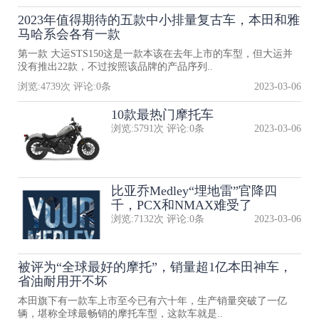
2023年值得期待的五款中小排量复古车，本田和雅
马哈系会各有一款
第一款 大运STS150这是一款本该在去年上市的车型，但大运并
没有推出22款，不过按照该品牌的产品序列..
浏览:
4739
次 评论:
0
条
2023-03-06
10款最热门摩托车
浏览:
5791
次 评论:
0
条
2023-03-06
比亚乔Medley“埋地雷”官降四
千，PCX和NMAX难受了
浏览:
7132
次 评论:
0
条
2023-03-06
被评为“全球最好的摩托”，销量超1亿本田神车，
省油耐用开不坏
本田旗下有一款车上市至今已有六十年，生产销量突破了一亿
辆，堪称全球最畅销的摩托车型，这款车就是..