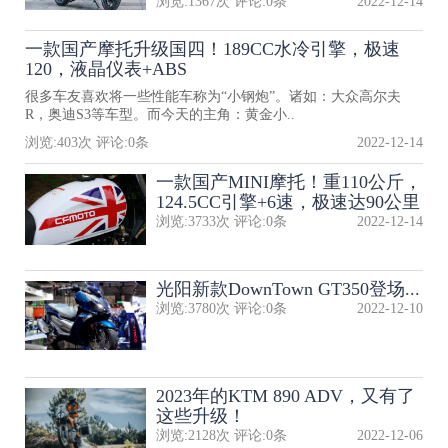
浏览:
1367
次 评论:
0
条
2022-12-14
一款国产摩托升级国四！189CC水冷引擎，极速
120，液晶仪表+ABS
很多车友喜欢将一些性能车称为“小钢炮”。诸如：大众高尔夫
R，奥迪S3等车型。而今天的主角：黄金小..
浏览:
403
次 评论:
0
条
2022-12-14
一款国产MINI摩托！重110公斤，
124.5CC引擎+6速，极速达90公里
浏览:
3733
次 评论:
0
条
2022-12-14
光阳新款DownTown GT350登场...
浏览:
3780
次 评论:
0
条
2022-12-10
2023年的KTM 890 ADV，又有了
这些升级！
浏览:
2128
次 评论:
0
条
2022-12-06