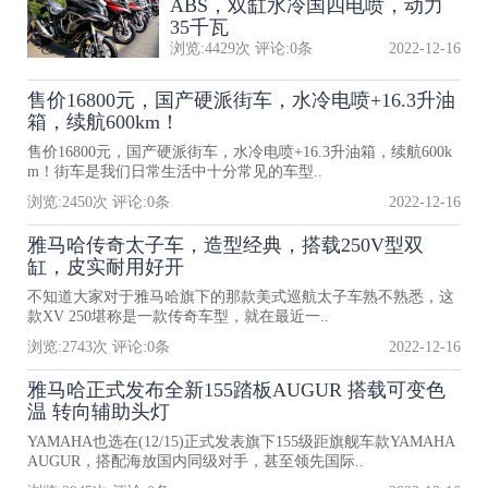
ABS，双缸水冷国四电喷，动力
35千瓦
浏览:
4429
次 评论:
0
条
2022-12-16
售价16800元，国产硬派街车，水冷电喷+16.3升油
箱，续航600km！
售价16800元，国产硬派街车，水冷电喷+16.3升油箱，续航600k
m！街车是我们日常生活中十分常见的车型..
浏览:
2450
次 评论:
0
条
2022-12-16
雅马哈传奇太子车，造型经典，搭载250V型双
缸，皮实耐用好开
不知道大家对于雅马哈旗下的那款美式巡航太子车熟不熟悉，这
款XV 250堪称是一款传奇车型，就在最近一..
浏览:
2743
次 评论:
0
条
2022-12-16
雅马哈正式发布全新155踏板AUGUR 搭载可变色
温 转向辅助头灯
YAMAHA也选在(12/15)正式发表旗下155级距旗舰车款YAMAHA
AUGUR，搭配海放国内同级对手，甚至领先国际..