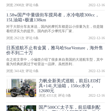
浏览:
2908
次 评论:
0
条
2022-12-16
1.58w国产中量级街车搅局者，水冷电喷300cc，
15L油箱+极速138km
对于大部分车友来说，国内的摩托车都是以小排量为主，但是随
着经济实力的提升。国内的不少摩托车厂家..
浏览:
2621
次 评论:
0
条
2022-12-16
日系巡航不止有金翼，雅马哈StarVenture，海外售
价不到二十万
在之前文章中，小编曾介绍了很多来自美国的大巡航车型，其中
最为经典的莫过于哈雷这一品牌。虽然胜利..
浏览:
3414
次 评论:
0
条
2022-12-16
力帆全新美式巡航，前后LED灯
具+14L大油箱，150cc水冷，
12680元
浏览:
4311
次 评论:
0
条
2022-12-16
国产500CC太子车，前后碟刹配