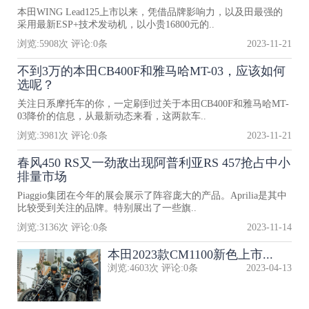
本田WING Lead125上市以来，凭借品牌影响力，以及田最强的
采用最新ESP+技术发动机，以小贵16800元的..
浏览:
5908
次 评论:
0
条
2023-11-21
不到3万的本田CB400F和雅马哈MT-03，应该如何
选呢？
关注日系摩托车的你，一定刷到过关于本田CB400F和雅马哈MT-
03降价的信息，从最新动态来看，这两款车..
浏览:
3981
次 评论:
0
条
2023-11-21
春风450 RS又一劲敌出现阿普利亚RS 457抢占中小
排量市场
Piaggio集团在今年的展会展示了阵容庞大的产品。Aprilia是其中
比较受到关注的品牌。特别展出了一些旗..
浏览:
3136
次 评论:
0
条
2023-11-14
本田2023款CM1100新色上市...
浏览:
4603
次 评论:
0
条
2023-04-13