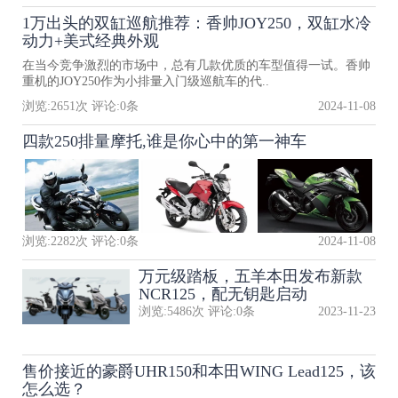
1万出头的双缸巡航推荐：香帅JOY250，双缸水冷
动力+美式经典外观
在当今竞争激烈的市场中，总有几款优质的车型值得一试。香帅
重机的JOY250作为小排量入门级巡航车的代..
浏览:
2651
次 评论:
0
条
2024-11-08
四款250排量摩托,谁是你心中的第一神车
浏览:
2282
次 评论:
0
条
2024-11-08
万元级踏板，五羊本田发布新款
NCR125，配无钥匙启动
浏览:
5486
次 评论:
0
条
2023-11-23
售价接近的豪爵UHR150和本田WING Lead125，该
怎么选？