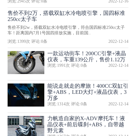
浏览:
2945
次 评论:
0
条
2022-12-16
售价不到2万，搭载双缸水冷电喷引擎，国四标准
250cc太子车
售价不到2w，搭载双缸水冷电喷引擎，符合国四标准250cc太子
车！距离国内7月1号国四排放实施，目前国..
浏览:
1399
次 评论:
0
条
2022-12-14
一款运动街车！200CC引擎+液晶
仪表，车重139公斤，售价1.12万
浏览:
1991
次 评论:
0
条
2022-12-14
能说走就走的摩旅！400CC双缸引
擎+ABS，LED大灯+液晶仪表，3
万多
浏览:
1314
次 评论:
0
条
2022-12-14
力帆造自家的X-ADV摩托车！液
晶仪表+前后碟刹+ABS，自带越
野元素