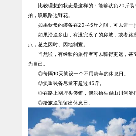
比较理想的状态是这样的：能够驮负20斤装备
拍，嗅嗅路边野花。
如果驮负的装备在20-45斤之间，可以进一步
如果沿途多山，有没完没了的爬坡，或者路况不
点，总之因时、因地制宜。
当然啦，有经验的旅行者可以骑得更远，甚至平
为自己。
◎每隔10天就设一个不用骑车的休息日。
◎负重装备尽量不超过45斤。
◎在路上别埋头傻骑，偶尔抬头跟山川河流打
◎给旅途预留出休息日。