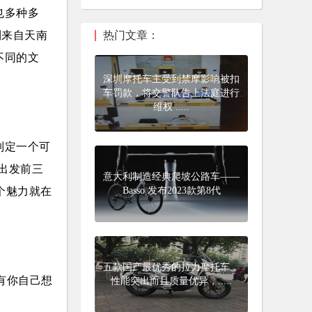
也多种多
到来自天南
热门文章：
不同的文
深圳摩托车主受到禁摩影响被扣
车罚款，将交警队告上法庭进行
维权 .....
制定一个可
出发前三
意大利制造经典爬坡公路车——
个魅力就在
Basso 发布2023款第8代
五款国产最优秀的拉力摩托车，
有你自己想
性能突出而且质量优异，.....