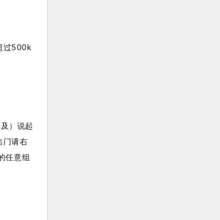
500k
及）说起
出门请右
包的任意组