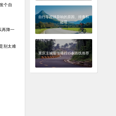
发个自
自行车蹬踏异响的原因、排查和
处理
以再降一
是别太难
重庆主城最佳骑行15条路线推荐