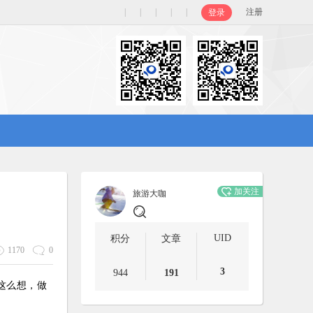
|
|
|
|
|
注册
登录
加关注
旅游大咖
UID
积分
文章
1170
0
3
944
191
这么想，做