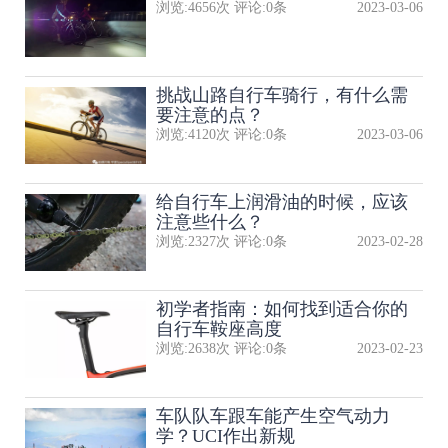
浏览:
4656
次 评论:
0
条
2023-03-06
挑战山路自行车骑行，有什么需
要注意的点？
浏览:
4120
次 评论:
0
条
2023-03-06
给自行车上润滑油的时候，应该
注意些什么？
浏览:
2327
次 评论:
0
条
2023-02-28
初学者指南：如何找到适合你的
自行车鞍座高度
浏览:
2638
次 评论:
0
条
2023-02-23
​车队队​车跟车能产生空气动力
学？UCI作出新规