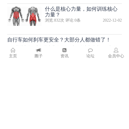
什么是核心力量，如何训练核心
力量？
浏览:
832
次 评论:
0
条
2022-12-02
自行车如何刹车更安全？大部分人都做错了！
无论是城市自行车还是专业公路自行车，刹车都是必不可少的组
成部分，关乎着整个骑行过程中的安全，稍..
主页
圈子
资讯
论坛
会员中心
浏览:
345
次 评论:
0
条
2022-12-01
职业车手的锁鞋，原来还有这么
多道道。
浏览:
679
次 评论:
0
条
2022-12-01
新车友入门骑行后，必备的八大
装备
浏览:
928
次 评论:
0
条
2022-12-01