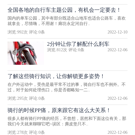
全国各地的自行车主题公园，有机会一定要去！
国内的单车公园，其中有部分既适合山地车也适合公路车，喜欢
就拿去，尽情嗨，不用谢！廊坊永定河自行..
浏览:
992
次 评论:
0
条
2022-12-10
2分钟让你了解配什么刹车
浏览:
812
次 评论:
0
条
2022-12-06
了解这些骑行知识，让你解锁更多姿势！
在户外运动中，受伤是最平常不过的事，骑自行车也不例外。不
过，对于如何处理伤口，你是否都略知一二..
浏览:
295
次 评论:
0
条
2022-12-06
骑行的时候PP痛，原来跟它有这么大关系！
很多人都有骑行PP痛的经历，不曾想，居然和下面这位有关，那
我们今天就来聊聊它吧~误区：麂皮垫只不..
浏览:
278
次 评论:
0
条
2022-12-06