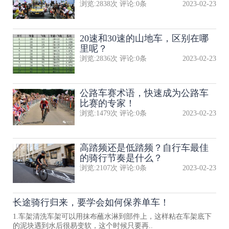
浏览:
2838
次 评论:
0
条
2023-02-23
20速和30速的山地车，区别在哪
里呢？
浏览:
2836
次 评论:
0
条
2023-02-23
公路车赛术语，快速成为公路车
比赛的专家！
浏览:
1479
次 评论:
0
条
2023-02-23
高踏频还是低踏频？自行车最佳
的骑行节奏是什么？
浏览:
2107
次 评论:
0
条
2023-02-23
长途骑行归来，要学会如何保养单车！
1.车架清洗车架可以用抹布蘸水淋到部件上，这样粘在车架底下
的泥块遇到水后很易变软，这个时候只要再..