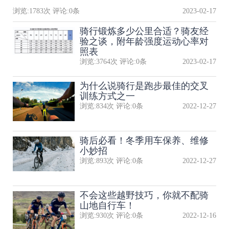
浏览:
1783
次 评论:
0
条
2023-02-17
骑行锻炼多少公里合适？骑友经
验之谈，附年龄强度运动心率对
照表
浏览:
3764
次 评论:
0
条
2023-02-17
为什么说骑行是跑步最佳的交叉
训练方式之一
浏览:
834
次 评论:
0
条
2022-12-27
骑后必看！冬季用车保养、维修
小妙招
浏览:
893
次 评论:
0
条
2022-12-27
不会这些越野技巧，你就不配骑
山地自行车！
浏览:
930
次 评论:
0
条
2022-12-16