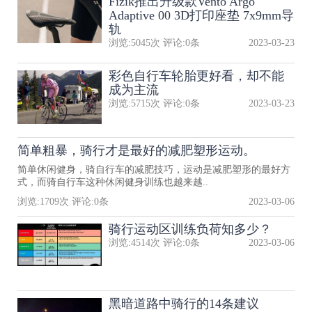
Fizik推出升级款Vento Argo
Adaptive 00 3D打印座垫 7x9mm导
轨
浏览:
5045
次 评论:
0
条
2023-03-23
彩色自行车轮胎更好看，却不能
成为主流
浏览:
5715
次 评论:
0
条
2023-03-23
简单粗暴，骑行才是最好的减肥塑形运动。
简单休闲健身，骑自行车的减肥技巧，运动是减肥塑形的最好方
式，而骑自行车这种休闲健身训练也越来越..
浏览:
1709
次 评论:
0
条
2023-03-06
骑行运动区训练负荷知多少？
浏览:
4514
次 评论:
0
条
2023-03-06
黑暗道路中骑行的14条建议