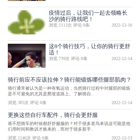
疫情过后，让我们一起去领略长
沙的骑行路线吧！
浏览:
1113
次 评论:
0
条
2022-12-16
这8个骑行技巧，让你的骑行更舒
适！
浏览:
739
次 评论:
0
条
2022-12-14
骑行前应不应该拉伸？骑行能锻炼哪些腿部肌肉？
骑行通常被认为是一种有氧运动，当然骑行过程中对腿部的锻炼
是不可避免的尤其是爬坡道路上。了解骑自..
浏览:
305
次 评论:
0
条
2022-12-14
更换这些自行车配件，骑行会更舒服
谁不想骑车的时候都舒舒服服的？对于很多老鸟来说这可能是他
们用时间和教训才换来的，而对于很多新手..
浏览:
1246
次 评论:
0
条
2022-12-13