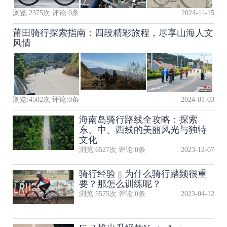
浏览:
2375
次 评论:
0
条
2024-11-15
莆田骑行探索指南：四段精彩旅程，尽享山海人文
风情
浏览:
4502
次 评论:
0
条
2024-01-03
海南岛骑行路线全攻略：探索
东、中、西线的美丽风光与独特
文化
浏览:
6527
次 评论:
0
条
2023-12-07
骑行经验 || 为什么骑行踏频很重
要？那怎么训练呢？
浏览:
5575
次 评论:
0
条
2023-04-12