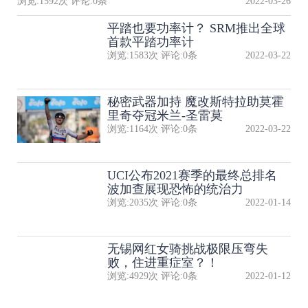
浏览:
1592
次 评论:
0
条
2022-03-26
平踏也要功率计？ SRM推出全球
首款平踏功率计
浏览:
1583
次 评论:
0
条
2022-03-22
秘密武器加持 魔改斯特拉助莫霍
里奇夺冠米兰-圣雷莫
浏览:
1164
次 评论:
0
条
2022-03-22
UCI公布2021赛季的最终总排名
波加查展现恐怖的统治力
浏览:
2035
次 评论:
0
条
2022-01-14
无锡网红女骑挑战极限压弯失
败，住进重症室？！
浏览:
4929
次 评论:
0
条
2022-01-12