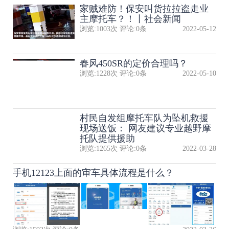
家贼难防！保安叫货拉拉盗走业
主摩托车？！丨社会新闻
浏览:
1003
次 评论:
0
条
2022-05-12
春风450SR的定价合理吗？
浏览:
1228
次 评论:
0
条
2022-05-10
村民自发组摩托车队为坠机救援
现场送饭： 网友建议专业越野摩
托队提供援助
浏览:
1265
次 评论:
0
条
2022-03-28
手机12123上面的审车具体流程是什么？