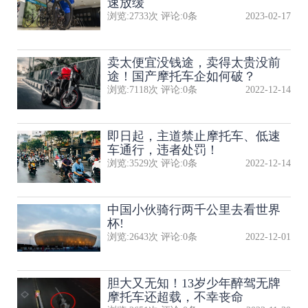
速放缓
浏览:
2733
次 评论:
0
条
2023-02-17
卖太便宜没钱途，卖得太贵没前
途！国产摩托车企如何破？
浏览:
7118
次 评论:
0
条
2022-12-14
即日起，主道禁止摩托车、低速
车通行，违者处罚！
浏览:
3529
次 评论:
0
条
2022-12-14
中国小伙骑行两千公里去看世界
杯!
浏览:
2643
次 评论:
0
条
2022-12-01
胆大又无知！13岁少年醉驾无牌
摩托车还超载，不幸丧命