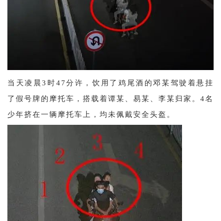
当天凌晨3时47分许，饮用了鸡尾酒的邓某驾驶着悬挂
了假号牌的摩托车，搭载着谭某、易某、李某归家。4名
少年挤在一辆摩托车上，均未佩戴安全头盔。