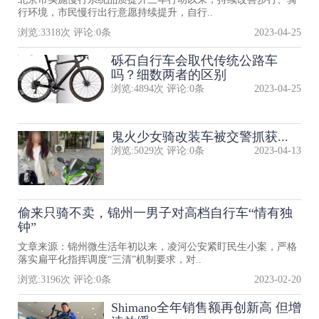
行环境，市民慢行出行意愿持续提升，自行..
浏览:
3318
次 评论:
0
条
2023-04-25
砾石自行车会取代传统公路车
吗？细数两者的区别
浏览:
4894
次 评论:
0
条
2023-04-25
鬼火少女骑改装车被交警抓获...
浏览:
5029
次 评论:
0
条
2023-04-13
偷来只骑不卖，锦州一男子对高档自行车“情有独
钟”
文章来源：锦州微生活年初以来，凌河公安紧盯民生小案，严格
落实扁平化指挥调度“三清”机制要求，对..
浏览:
3196
次 评论:
0
条
2023-02-20
Shimano全年销售额再创新高 但增