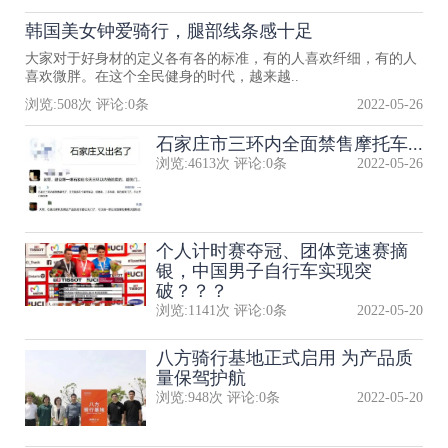
韩国美女钟爱骑行，腿部线条感十足
大家对于好身材的定义各有各的标准，有的人喜欢纤细，有的人
喜欢微胖。在这个全民健身的时代，越来越..
浏览:
508
次 评论:
0
条
2022-05-26
石家庄市三环内全面禁售摩托车...
浏览:
4613
次 评论:
0
条
2022-05-26
个人计时赛夺冠、团体竞速赛摘
银，中国男子自行车实现突
破？？？
浏览:
1141
次 评论:
0
条
2022-05-20
八方骑行基地正式启用 为产品质
量保驾护航
浏览:
948
次 评论:
0
条
2022-05-20