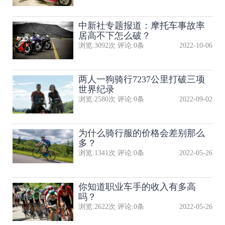
中新社专题报道：摩托车事故率
居高不下怎么破？
浏览:
3092
次 评论:
0
条
2022-10-06
两人一狗骑行7237公里打破三项
世界纪录
浏览:
2580
次 评论:
0
条
2022-09-02
为什么骑行服的价格会差别那么
多？
浏览:
1341
次 评论:
0
条
2022-05-26
你知道职业车手的收入有多高
吗？
浏览:
2622
次 评论:
0
条
2022-05-26