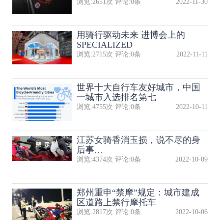
浏览:
2651
次 评论:
0
条
2022-11-30
用骑行驱动未来 进博会上的
SPECIALIZED
浏览:
2715
次 评论:
0
条
2022-11-11
世界十大自行车友好城市，中国
一城市入选排名第七
浏览:
4755
次 评论:
0
条
2022-10-11
江苏女骑香消玉损，说不尽的身
后事…
浏览:
4374
次 评论:
0
条
2022-10-09
郑州重申“禁摩”规定：城市建成
区道路上禁行摩托车
浏览:
2817
次 评论:
0
条
2022-10-06