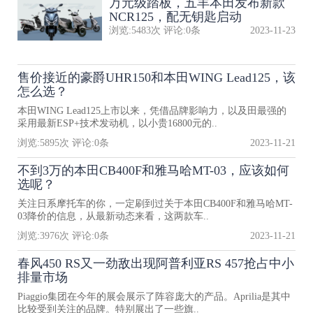
万元级踏板，五羊本田发布新款
NCR125，配无钥匙启动
浏览:
5483
次 评论:
0
条
2023-11-23
售价接近的豪爵UHR150和本田WING Lead125，该
怎么选？
本田WING Lead125上市以来，凭借品牌影响力，以及田最强的
采用最新ESP+技术发动机，以小贵16800元的..
浏览:
5895
次 评论:
0
条
2023-11-21
不到3万的本田CB400F和雅马哈MT-03，应该如何
选呢？
关注日系摩托车的你，一定刷到过关于本田CB400F和雅马哈MT-
03降价的信息，从最新动态来看，这两款车..
浏览:
3976
次 评论:
0
条
2023-11-21
春风450 RS又一劲敌出现阿普利亚RS 457抢占中小
排量市场
Piaggio集团在今年的展会展示了阵容庞大的产品。Aprilia是其中
比较受到关注的品牌。特别展出了一些旗..