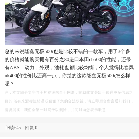
总的来说隆鑫无极500r也是比较不错的一款车，用了3个多
的价格就能购买拥有百分之80进口本田cb500的性能，还带
有ABS，动力，外观，油耗也都比较均衡，个人觉得比春风
nk400的性价比还高一点，你觉的这款隆鑫无极500r怎么样
呢？
注：本文部分文字与图片资源来自于网络，转载此文是出于传递更多信息之
目的,若有来源标注错误或侵犯了您的合法权益，请立即后台留言通知我们，
情况属实，我们会第一时间予以删除，并同时向您表示歉意
阅读645
回复
0