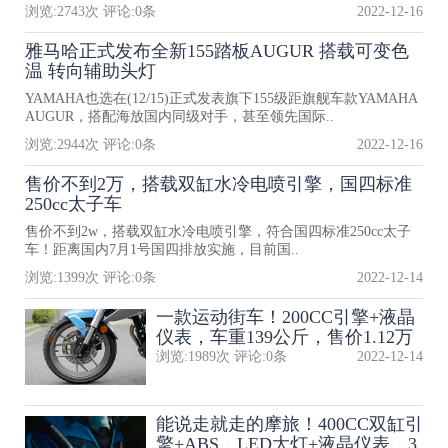
浏览:
2743
次 评论:
0
条
2022-12-16
雅马哈正式发布全新155踏板AUGUR 搭载可变色
温 转向辅助头灯
YAMAHA也选在(12/15)正式发表旗下155级距旗舰车款YAMAHA
AUGUR，搭配海放国内同级对手，甚至领先国际..
浏览:
2944
次 评论:
0
条
2022-12-16
售价不到2万，搭载双缸水冷电喷引擎，国四标准
250cc太子车
售价不到2w，搭载双缸水冷电喷引擎，符合国四标准250cc太子
车！距离国内7月1号国四排放实施，目前国..
浏览:
1399
次 评论:
0
条
2022-12-14
一款运动街车！200CC引擎+液晶
仪表，车重139公斤，售价1.12万
浏览:
1989
次 评论:
0
条
2022-12-14
能说走就走的摩旅！400CC双缸引
擎+ABS，LED大灯+液晶仪表，3