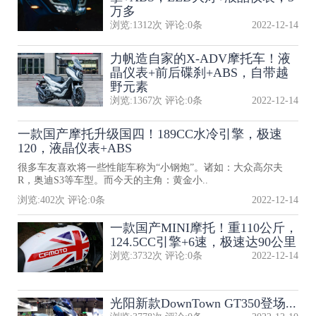
万多
浏览:
1312
次 评论:
0
条
2022-12-14
力帆造自家的X-ADV摩托车！液
晶仪表+前后碟刹+ABS，自带越
野元素
浏览:
1367
次 评论:
0
条
2022-12-14
一款国产摩托升级国四！189CC水冷引擎，极速
120，液晶仪表+ABS
很多车友喜欢将一些性能车称为“小钢炮”。诸如：大众高尔夫
R，奥迪S3等车型。而今天的主角：黄金小..
浏览:
402
次 评论:
0
条
2022-12-14
一款国产MINI摩托！重110公斤，
124.5CC引擎+6速，极速达90公里
浏览:
3732
次 评论:
0
条
2022-12-14
光阳新款DownTown GT350登场...