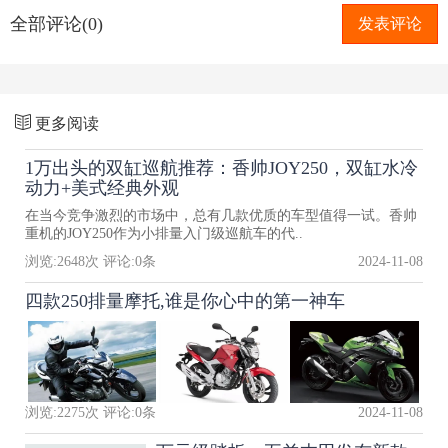
全部评论(0)
发表评论
更多阅读
1万出头的双缸巡航推荐：香帅JOY250，双缸水冷
动力+美式经典外观
在当今竞争激烈的市场中，总有几款优质的车型值得一试。香帅
重机的JOY250作为小排量入门级巡航车的代..
浏览:
2648
次 评论:
0
条
2024-11-08
四款250排量摩托,谁是你心中的第一神车
浏览:
2275
次 评论:
0
条
2024-11-08