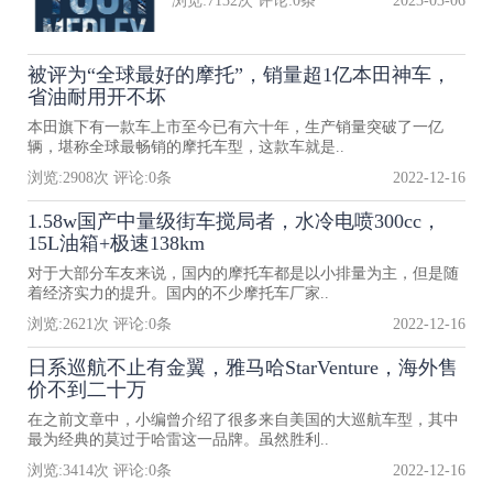
浏览:
7132
次 评论:
0
条
2023-03-06
被评为“全球最好的摩托”，销量超1亿本田神车，
省油耐用开不坏
本田旗下有一款车上市至今已有六十年，生产销量突破了一亿
辆，堪称全球最畅销的摩托车型，这款车就是..
浏览:
2908
次 评论:
0
条
2022-12-16
1.58w国产中量级街车搅局者，水冷电喷300cc，
15L油箱+极速138km
对于大部分车友来说，国内的摩托车都是以小排量为主，但是随
着经济实力的提升。国内的不少摩托车厂家..
浏览:
2621
次 评论:
0
条
2022-12-16
日系巡航不止有金翼，雅马哈StarVenture，海外售
价不到二十万
在之前文章中，小编曾介绍了很多来自美国的大巡航车型，其中
最为经典的莫过于哈雷这一品牌。虽然胜利..
浏览:
3414
次 评论:
0
条
2022-12-16