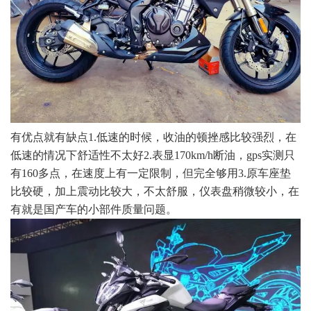
有优点就有缺点1.低速的时候，收油的顿挫感比较强烈，在
低速的情况下舒适性不太好2.表显170km/h断油，gps实测只
有160多点，在速度上有一定限制，但完全够用3.原车座垫
比较硬，加上震动比较大，不太舒服，仪表盘稍微较小，在
有就是国产车的小部件质量问题。