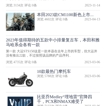
浏览:
3134
次 评论:
0
条
2023-11-14
本田2023款CM1100新色上市...
浏览:
4602
次 评论:
0
条
2023-04-13
2023年值得期待的五款中小排量复古车，本田和雅
马哈系会各有一款
第一款 大运STS150这是一款本该在去年上市的车型，但大运并
没有推出22款，不过按照该品牌的产品序列..
浏览:
4735
次 评论:
0
条
2023-03-06
10款最热门摩托车
浏览:
5788
次 评论:
0
条
2023-03-06
比亚乔Medley“埋地雷”官降四
千，PCX和NMAX难受了