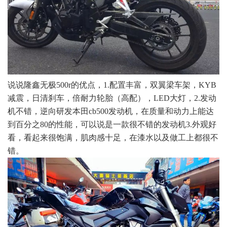
说说隆鑫无极500r的优点，1.配置丰富，双翼梁车架，KYB
减震，日清刹车，倍耐力轮胎（高配），LED大灯，2.发动
机不错，逆向研发本田cb500发动机，在质量和动力上能达
到百分之80的性能，可以说是一款很不错的发动机3.外观好
看，看起来很饱满，肌肉感十足，在漆水以及做工上都很不
错。