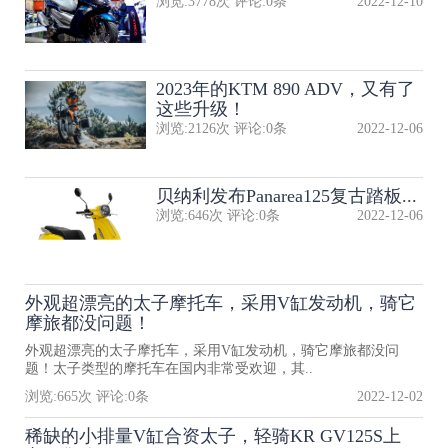
浏览:
3778
次 评论:
0
条
2022-12-10
2023年的KTM 890 ADV，又有了
这些升级！
浏览:
2126
次 评论:
0
条
2022-12-06
贝纳利发布Panarea125复古踏板...
浏览:
646
次 评论:
0
条
2022-12-06
外观超漂亮的太子摩托车，采用V缸发动机，骑它
摩旅都没问题！
外观超漂亮的太子摩托车，采用V缸发动机，骑它摩旅都没问
题！太子类型的摩托车在国内非常受欢迎，其..
浏览:
665
次 评论:
0
条
2022-12-02
稀缺的小排量V缸合资太子，轻骑KR GV125S上