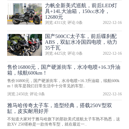
力帆全新美式巡航，前后LED灯
具+14L大油箱，150cc水冷，
12680元
浏览:
4311
次 评论:
0
条
2022-12-16
国产500CC太子车，前后碟刹配
ABS，双缸水冷国四电喷，动力
35千瓦
浏览:
4425
次 评论:
0
条
2022-12-16
售价16800元，国产硬派街车，水冷电喷+16.3升油
箱，续航600km！
售价16800元，国产硬派街车，水冷电喷+16.3升油箱，续航600k
m！街车是我们日常生活中十分常见的车型..
浏览:
2450
次 评论:
0
条
2022-12-16
雅马哈传奇太子车，造型经典，搭载250V型双
缸，皮实耐用好开
不知道大家对于雅马哈旗下的那款美式巡航太子车熟不熟悉，这
款XV 250堪称是一款传奇车型，就在最近一..