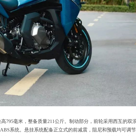
5毫米，坐高795毫米，整备质量211公斤。制动部分，前轮采用西互的
陆ABS系统。悬挂系统配备正立式的前减震，阻尼和预载均可调