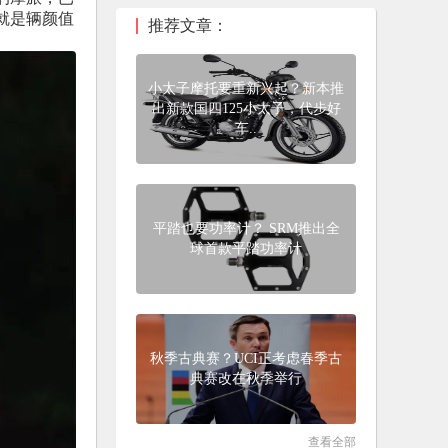
就是辆颜值
推荐文章：
小太子摩托要重新兴起？新本推
出新款国四125小太子，代步好
车..
平踏也要功率计？ SRM推出全
球首款平踏功率计
秋季古典赛？UCI正考虑春季古
典赛改在秋季举行
查看全部