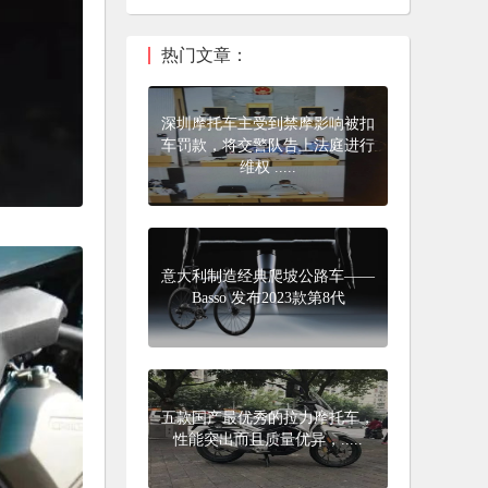
热门文章：
深圳摩托车主受到禁摩影响被扣
车罚款，将交警队告上法庭进行
维权 .....
意大利制造经典爬坡公路车——
Basso 发布2023款第8代
五款国产最优秀的拉力摩托车，
性能突出而且质量优异，.....