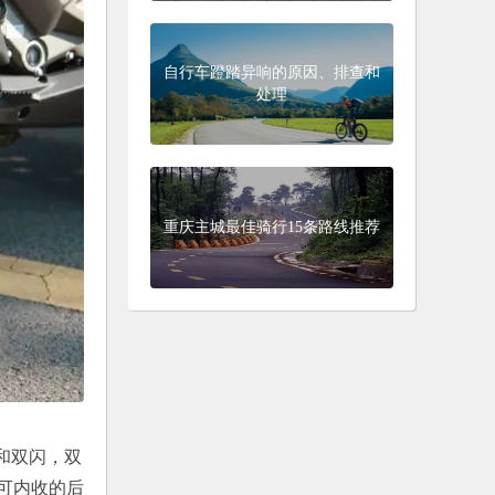
自行车蹬踏异响的原因、排查和
处理
重庆主城最佳骑行15条路线推荐
和双闪，双
可内收的后