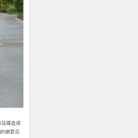
双浪花碟盘搭
节的侧置后