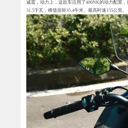
减震，动力上，这款车沿用了400NK的动力配置
31.5千瓦，峰值扭矩35.4牛米。最高时速155公里。