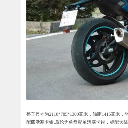
整车尺寸为2110*785*1300毫米，轴距141
配四活塞卡钳.后轮为单盘配单活塞卡钳，标配大