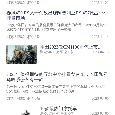
浏览:
3988
次 评论:
0
条
2023-11-21
春风450 RS又一劲敌出现阿普利亚RS 457抢占中小
排量市场
Piaggio集团在今年的展会展示了阵容庞大的产品。Aprilia是其中
比较受到关注的品牌。特别展出了一些旗..
浏览:
3138
次 评论:
0
条
2023-11-14
本田2023款CM1100新色上市...
浏览:
4606
次 评论:
0
条
2023-04-13
2023年值得期待的五款中小排量复古车，本田和雅
马哈系会各有一款
第一款 大运STS150这是一款本该在去年上市的车型，但大运并
没有推出22款，不过按照该品牌的产品序列..
浏览:
4743
次 评论:
0
条
2023-03-06
10款最热门摩托车
浏览:
5797
次 评论:
0
条
2023-03-06