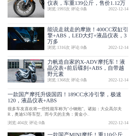
仪表，车重139公斤，售价1.12万
浏览:
1993
次 评论:
0
条
2022-12-14
能说走就走的摩旅！400CC双缸引
擎+ABS，LED大灯+液晶仪表，3
万多
浏览:
1316
次 评论:
0
条
2022-12-14
力帆造自家的X-ADV摩托车！液
晶仪表+前后碟刹+ABS，自带越
野元素
浏览:
1368
次 评论:
0
条
2022-12-14
一款国产摩托升级国四！189CC水冷引擎，极速
120，液晶仪表+ABS
很多车友喜欢将一些性能车称为“小钢炮”。诸如：大众高尔夫
R，奥迪S3等车型。而今天的主角：黄金小..
浏览:
404
次 评论:
0
条
2022-12-14
一款国产MINI摩托！重110公斤，