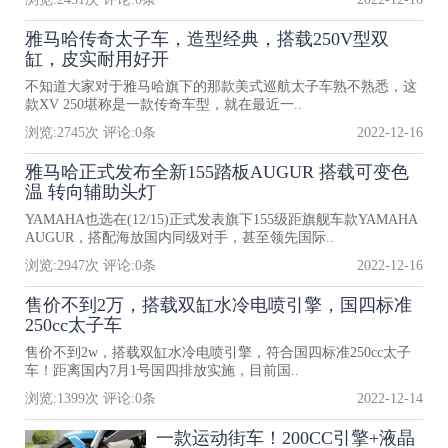
雅马哈传奇太子车，造型经典，搭载250V型双
缸，皮实耐用好开
不知道大家对于雅马哈旗下的那款美式巡航太子车熟不熟悉，这
款XV 250堪称是一款传奇车型，就在最近一..
浏览:
2745
次 评论:
0
条
2022-12-16
雅马哈正式发布全新155踏板AUGUR 搭载可变色
温 转向辅助头灯
YAMAHA也选在(12/15)正式发表旗下155级距旗舰车款YAMAHA
AUGUR，搭配海放国内同级对手，甚至领先国际..
浏览:
2947
次 评论:
0
条
2022-12-16
售价不到2万，搭载双缸水冷电喷引擎，国四标准
250cc太子车
售价不到2w，搭载双缸水冷电喷引擎，符合国四标准250cc太子
车！距离国内7月1号国四排放实施，目前国..
浏览:
1399
次 评论:
0
条
2022-12-14
一款运动街车！200CC引擎+液晶