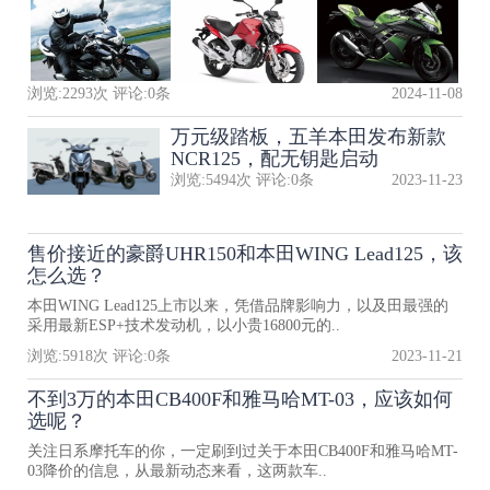
浏览:
2293
次 评论:
0
条
2024-11-08
万元级踏板，五羊本田发布新款
NCR125，配无钥匙启动
浏览:
5494
次 评论:
0
条
2023-11-23
售价接近的豪爵UHR150和本田WING Lead125，该
怎么选？
本田WING Lead125上市以来，凭借品牌影响力，以及田最强的
采用最新ESP+技术发动机，以小贵16800元的..
浏览:
5918
次 评论:
0
条
2023-11-21
不到3万的本田CB400F和雅马哈MT-03，应该如何
选呢？
关注日系摩托车的你，一定刷到过关于本田CB400F和雅马哈MT-
03降价的信息，从最新动态来看，这两款车..