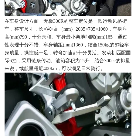
在车身设计方面，无极300R的整车定位是一款运动风格街
车，整车尺寸，长×宽×高（mm）2035×785×1060，车身座
高(mm)790，十分亲和。车身最小离地间隙(mm)165，通过
性表现十分不错。车身轴距(mm)1360，结合150kg的超轻车
身质量，操控感十足，转弯加速都十分灵活。发动机匹配国
际6挡，采用链条传动。油箱容积为15升，结合300cc的排量
来说，续航里程近400km，可以满足日常骑行。