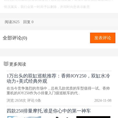
情况属实，我们会第一时间予以删除，并同时向您表示歉意
阅读2625
回复
0
全部评论(0)
发表评论
更多阅读
1万出头的双缸巡航推荐：香帅JOY250，双缸水冷
动力+美式经典外观
在当今竞争激烈的市场中，总有几款优质的车型值得一试。香帅
重机的JOY250作为小排量入门级巡航车的代..
浏览:
2658
次 评论:
0
条
2024-11-08
四款250排量摩托,谁是你心中的第一神车