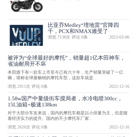
比亚乔Medley“埋地雷”官降四
千，PCX和NMAX难受了
浏览:
7138
次 评论:
0
条
2023-03-06
被评为“全球最好的摩托”，销量超1亿本田神车，
省油耐用开不坏
本田旗下有一款车上市至今已有六十年，生产销量突破了一亿
辆，堪称全球最畅销的摩托车型，这款车就是..
浏览:
2911
次 评论:
0
条
2022-12-16
1.58w国产中量级街车搅局者，水冷电喷300cc，
15L油箱+极速138km
对于大部分车友来说，国内的摩托车都是以小排量为主，但是随
着经济实力的提升。国内的不少摩托车厂家..
浏览:
2626
次 评论:
0
条
2022-12-16