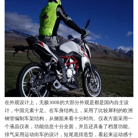
在外观设计上，无极300R的大部分外观是都是国内自主设
计，中国元素十足。在车身结构上，采用了比较犀利的欧洲
钢管编制车架结构，从侧面来看十分时尚。仪表方面采用一
个液晶仪表，功能信息十分全面，并且还具备了档显功能。
排气采用运动街车的设计，短尾底排造型，看起来运动感十