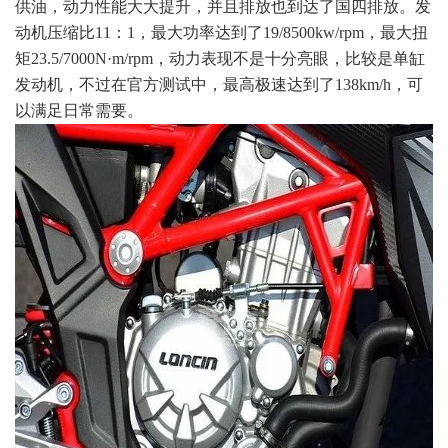
供油，动力性能大大提升，并且排放也到达了国四排放。发
动机压缩比11：1，最大功率达到了19/8500kw/rpm，最大扭
矩23.5/7000N·m/rpm，动力表现不是十分亮眼，比较是单缸
发动机，不过在官方测试中，最高极速达到了138km/h，可
以满足日常需要。