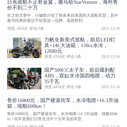
日系巡航不止有金翼，雅马哈StarVenture，海外售
价不到二十万
在之前文章中，小编曾介绍了很多来自美国的大巡航车型，其中
最为经典的莫过于哈雷这一品牌。虽然胜利..
浏览:
3416
次 评论:
0
条
2022-12-16
力帆全新美式巡航，前后LED灯
具+14L大油箱，150cc水冷，
12680元
浏览:
4316
次 评论:
0
条
2022-12-16
国产500CC太子车，前后碟刹配
ABS，双缸水冷国四电喷，动力
35千瓦
浏览:
4434
次 评论:
0
条
2022-12-16
售价16800元，国产硬派街车，水冷电喷+16.3升油
箱，续航600km！
售价16800元，国产硬派街车，水冷电喷+16.3升油箱，续航600k
m！街车是我们日常生活中十分常见的车型..
浏览:
2451
次 评论:
0
条
2022-12-16