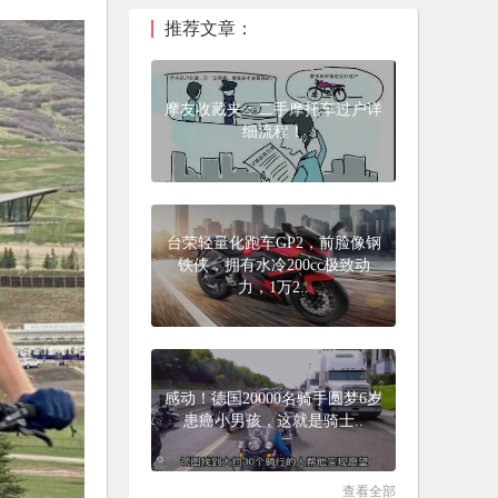
推荐文章：
摩友收藏夹：二手摩托车过户详
细流程！
台荣轻量化跑车GP2，前脸像钢
铁侠，拥有水冷200cc极致动
力，1万2..
感动！德国20000名骑手圆梦6岁
患癌小男孩，这就是骑士..
查看全部