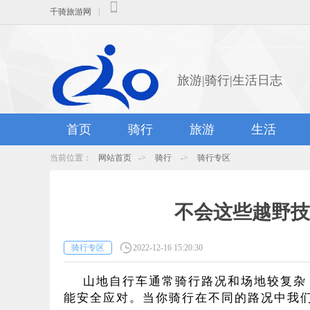
千骑旅游网
|
旅游|骑行|生活日志
首页
骑行
旅游
生活
当前位置：
网站首页
->
骑行
->
骑行专区
不会这些越野技
骑行专区
2022-12-16 15:20:30
山地自行车通常骑行路况和场地较复杂
能安全应对。当你骑行在
不同的路况中我