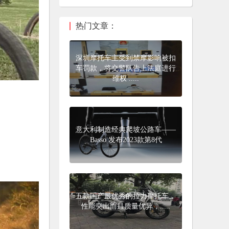
热门文章：
深圳摩托车主受到禁摩影响被扣
车罚款，将交警队告上法庭进行
维权 .....
意大利制造经典爬坡公路车——
Basso 发布2023款第8代
五款国产最优秀的拉力摩托车，
性能突出而且质量优异，.....