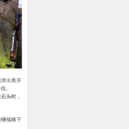
然弹出离开
路线。
大石头时，
径继续骑下