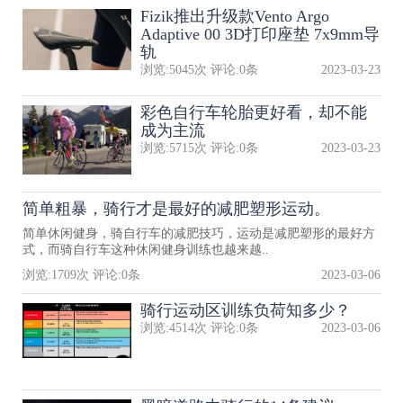
Fizik推出升级款Vento Argo
Adaptive 00 3D打印座垫 7x9mm导
轨
浏览:
5045
次 评论:
0
条
2023-03-23
彩色自行车轮胎更好看，却不能
成为主流
浏览:
5715
次 评论:
0
条
2023-03-23
简单粗暴，骑行才是最好的减肥塑形运动。
简单休闲健身，骑自行车的减肥技巧，运动是减肥塑形的最好方
式，而骑自行车这种休闲健身训练也越来越..
浏览:
1709
次 评论:
0
条
2023-03-06
骑行运动区训练负荷知多少？
浏览:
4514
次 评论:
0
条
2023-03-06