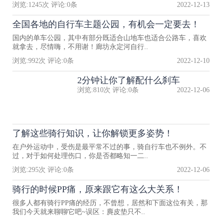
浏览:
1245
次 评论:
0
条
2022-12-13
全国各地的自行车主题公园，有机会一定要去！
国内的单车公园，其中有部分既适合山地车也适合公路车，喜欢
就拿去，尽情嗨，不用谢！廊坊永定河自行..
浏览:
992
次 评论:
0
条
2022-12-10
2分钟让你了解配什么刹车
浏览:
810
次 评论:
0
条
2022-12-06
了解这些骑行知识，让你解锁更多姿势！
在户外运动中，受伤是最平常不过的事，骑自行车也不例外。不
过，对于如何处理伤口，你是否都略知一二..
浏览:
295
次 评论:
0
条
2022-12-06
骑行的时候PP痛，原来跟它有这么大关系！
很多人都有骑行PP痛的经历，不曾想，居然和下面这位有关，那
我们今天就来聊聊它吧~误区：麂皮垫只不..