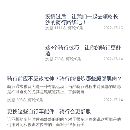
疫情过后，让我们一起去领略长
沙的骑行路线吧！
浏览:
1111
次 评论:
0
条
2022-12-16
这8个骑行技巧，让你的骑行更舒
适！
浏览:
739
次 评论:
0
条
2022-12-14
骑行前应不应该拉伸？骑行能锻炼哪些腿部肌肉？
骑行通常被认为是一种有氧运动，当然骑行过程中对腿部的锻炼
是不可避免的尤其是爬坡道路上。了解骑自..
浏览:
305
次 评论:
0
条
2022-12-14
更换这些自行车配件，骑行会更舒服
谁不想骑车的时候都舒舒服服的？对于很多老鸟来说这可能是他
们用时间和教训才换来的，而对于很多新手..