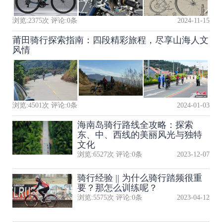
浏览:
2375
次 评论:
0
条
2024-11-15
莆田骑行探索指南：四段精彩旅程，尽享山海人文
风情
浏览:
4501
次 评论:
0
条
2024-01-03
海南岛骑行路线全攻略：探索
东、中、西线的美丽风光与独特
文化
浏览:
6527
次 评论:
0
条
2023-12-07
骑行经验 || 为什么骑行踏频很重
要？那怎么训练呢？
浏览:
5575
次 评论:
0
条
2023-04-12