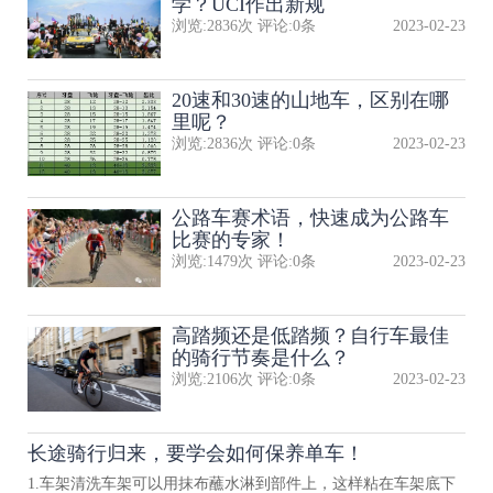
学？UCI作出新规
浏览:
2836
次 评论:
0
条
2023-02-23
20速和30速的山地车，区别在哪
里呢？
浏览:
2836
次 评论:
0
条
2023-02-23
公路车赛术语，快速成为公路车
比赛的专家！
浏览:
1479
次 评论:
0
条
2023-02-23
高踏频还是低踏频？自行车最佳
的骑行节奏是什么？
浏览:
2106
次 评论:
0
条
2023-02-23
长途骑行归来，要学会如何保养单车！
1.车架清洗车架可以用抹布蘸水淋到部件上，这样粘在车架底下