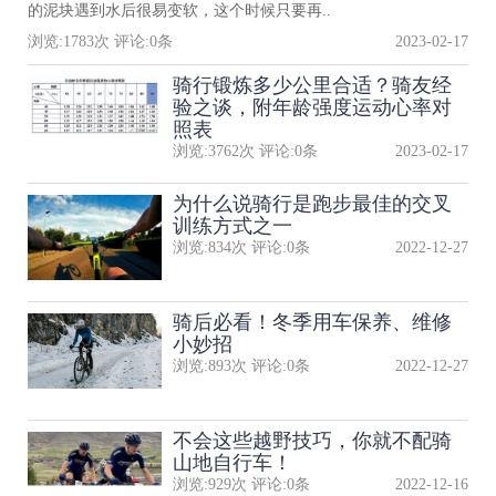
的泥块遇到水后很易变软，这个时候只要再..
浏览:
1783
次 评论:
0
条
2023-02-17
骑行锻炼多少公里合适？骑友经
验之谈，附年龄强度运动心率对
照表
浏览:
3762
次 评论:
0
条
2023-02-17
为什么说骑行是跑步最佳的交叉
训练方式之一
浏览:
834
次 评论:
0
条
2022-12-27
骑后必看！冬季用车保养、维修
小妙招
浏览:
893
次 评论:
0
条
2022-12-27
不会这些越野技巧，你就不配骑
山地自行车！
浏览:
929
次 评论:
0
条
2022-12-16