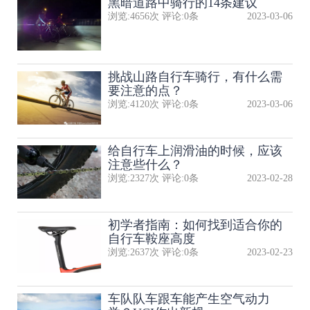
黑暗道路中骑行的14条建议
浏览:
4656
次 评论:
0
条
2023-03-06
挑战山路自行车骑行，有什么需
要注意的点？
浏览:
4120
次 评论:
0
条
2023-03-06
给自行车上润滑油的时候，应该
注意些什么？
浏览:
2327
次 评论:
0
条
2023-02-28
初学者指南：如何找到适合你的
自行车鞍座高度
浏览:
2637
次 评论:
0
条
2023-02-23
​车队队​车跟车能产生空气动力