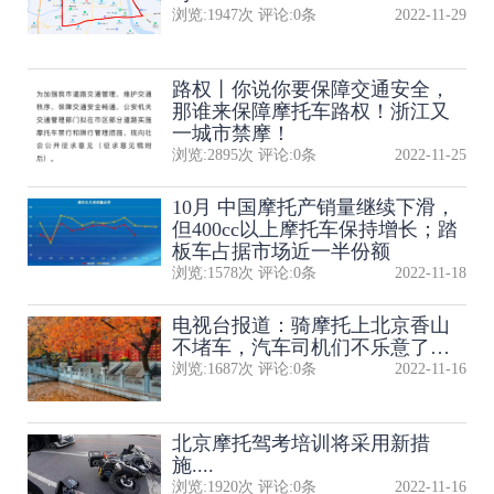
浏览:
1947
次 评论:
0
条
2022-11-29
路权丨你说你要保障交通安全，
那谁来保障摩托车路权！浙江又
一城市禁摩！
浏览:
2895
次 评论:
0
条
2022-11-25
10月 中国摩托产销量继续下滑，
但400cc以上摩托车保持增长；踏
板车占据市场近一半份额
浏览:
1578
次 评论:
0
条
2022-11-18
电视台报道：骑摩托上北京香山
不堵车，汽车司机们不乐意了…
浏览:
1687
次 评论:
0
条
2022-11-16
北京摩托驾考培训将采用新措
施....
浏览:
1920
次 评论:
0
条
2022-11-16