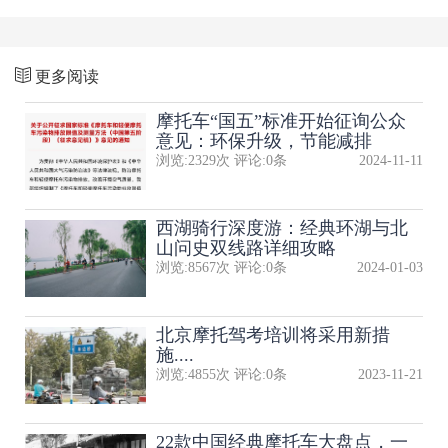
更多阅读
摩托车“国五”标准开始征询公众
意见：环保升级，节能减排
浏览:
2329
次 评论:
0
条
2024-11-11
西湖骑行深度游：经典环湖与北
山问史双线路详细攻略
浏览:
8567
次 评论:
0
条
2024-01-03
北京摩托驾考培训将采用新措
施....
浏览:
4855
次 评论:
0
条
2023-11-21
22款中国经典摩托车大盘点，一