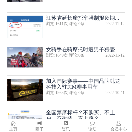
江苏省延长摩托车强制报废期...
浏览:
1611
次 评论:
0
条
2022-11-12
女骑手在骑摩托时遭男子猥亵...
浏览:
1649
次 评论:
0
条
2022-11-12
加入国际赛事——中国品牌虬龙
科技入驻FIM赛事用车
浏览:
1953
次 评论:
0
条
2022-10-11
全国禁摩标杆？不购买、不上
户、不改装、不上路？
浏览:
2664
次 评论:
0
条
2022-10-06
主页
圈子
资讯
论坛
会员中心