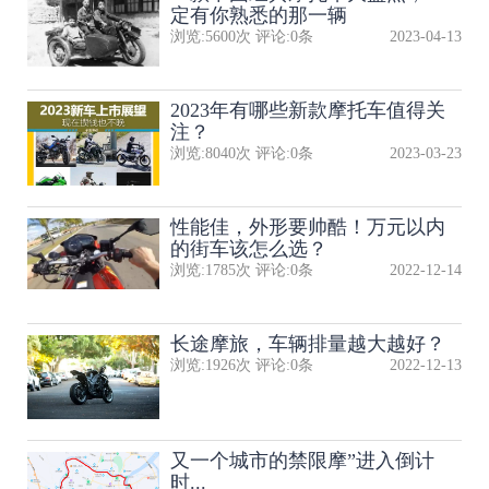
定有你熟悉的那一辆
浏览:
5600
次 评论:
0
条
2023-04-13
2023年有哪些新款摩托车值得关
注？
浏览:
8040
次 评论:
0
条
2023-03-23
性能佳，外形要帅酷！万元以内
的街车该怎么选？
浏览:
1785
次 评论:
0
条
2022-12-14
长途摩旅，车辆排量越大越好？
浏览:
1926
次 评论:
0
条
2022-12-13
又一个城市的禁限摩”进入倒计
时...