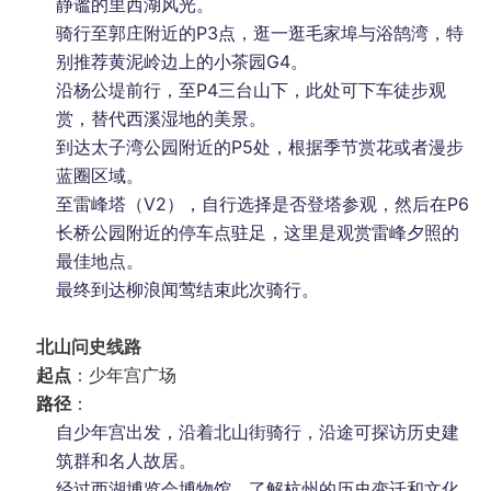
静谧的里西湖风光。
骑行至郭庄附近的P3点，逛一逛毛家埠与浴鹄湾，特
别推荐黄泥岭边上的小茶园G4。
沿杨公堤前行，至P4三台山下，此处可下车徒步观
赏，替代西溪湿地的美景。
到达太子湾公园附近的P5处，根据季节赏花或者漫步
蓝圈区域。
至雷峰塔（V2），自行选择是否登塔参观，然后在P6
长桥公园附近的停车点驻足，这里是观赏雷峰夕照的
最佳地点。
最终到达柳浪闻莺结束此次骑行。
北山问史线路
起点
：少年宫广场
路径
：
自少年宫出发，沿着北山街骑行，沿途可探访历史建
筑群和名人故居。
经过西湖博览会博物馆，了解杭州的历史变迁和文化