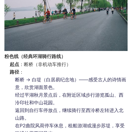
粉色线（经典环湖骑行路线）
起点
：断桥（非机动车推行）
路径
：
断桥 → 白堤（白居易纪念地）——感受古人的诗情画
意，欣赏湖面景色。
经过平湖秋月景点后，在附近区域步行游览孤山、西
泠印社和中山花园。
返回到自行车停放点，继续骑行至西泠桥左转进入北
山路。
在P2曲院风荷停车休息，租船游湖或漫步苏堤，享受