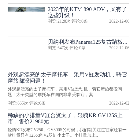
2023年的KTM 890 ADV，又有了
这些升级！
浏览:
2128
次 评论:
0
条
2022-12-06
贝纳利发布Panarea125复古踏板...
浏览:
647
次 评论:
0
条
2022-12-06
外观超漂亮的太子摩托车，采用V缸发动机，骑它
摩旅都没问题！
外观超漂亮的太子摩托车，采用V缸发动机，骑它摩旅都没问
题！太子类型的摩托车在国内非常受欢迎，其..
浏览:
665
次 评论:
0
条
2022-12-02
稀缺的小排量V缸合资太子，轻骑KR GV125S上
市，售价21980元
轻骑KR发布GV250、GV300S的时候，我们就关注过它家还有一
款排量只有125cc的V2双缸小太子。小排量加上..