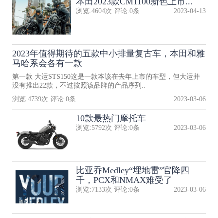
本田2023款CM1100新色上市...
浏览:
4604
次 评论:
0
条
2023-04-13
2023年值得期待的五款中小排量复古车，本田和雅
马哈系会各有一款
第一款 大运STS150这是一款本该在去年上市的车型，但大运并
没有推出22款，不过按照该品牌的产品序列..
浏览:
4739
次 评论:
0
条
2023-03-06
10款最热门摩托车
浏览:
5792
次 评论:
0
条
2023-03-06
比亚乔Medley“埋地雷”官降四
千，PCX和NMAX难受了
浏览:
7133
次 评论:
0
条
2023-03-06