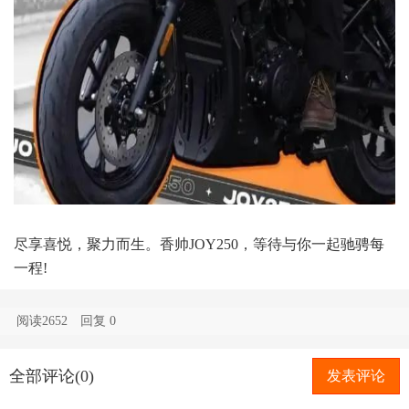
尽享喜悦，聚力而生。香帅JOY250，等待与你一起驰骋每
一程!
阅读2652
回复
0
全部评论(0)
发表评论