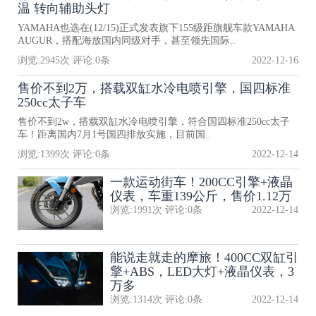
温 转向辅助头灯
YAMAHA也选在(12/15)正式发表旗下155级距旗舰车款YAMAHA
AUGUR，搭配海放国内同级对手，甚至领先国际..
浏览:
2945
次 评论:
0
条
2022-12-16
售价不到2万，搭载双缸水冷电喷引擎，国四标准
250cc太子车
售价不到2w，搭载双缸水冷电喷引擎，符合国四标准250cc太子
车！距离国内7月1号国四排放实施，目前国..
浏览:
1399
次 评论:
0
条
2022-12-14
一款运动街车！200CC引擎+液晶
仪表，车重139公斤，售价1.12万
浏览:
1991
次 评论:
0
条
2022-12-14
能说走就走的摩旅！400CC双缸引
擎+ABS，LED大灯+液晶仪表，3
万多
浏览:
1314
次 评论:
0
条
2022-12-14