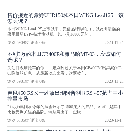
售价接近的豪爵UHR150和本田WING Lead125，该
怎么选？
本田WING Lead125上市以来，凭借品牌影响力，以及田最强的
采用最新ESP+技术发动机，以小贵16800元的..
浏览:
5909
次 评论:
0
条
2023-11-21
不到3万的本田CB400F和雅马哈MT-03，应该如何
选呢？
关注日系摩托车的你，一定刷到过关于本田CB400F和雅马哈MT-
03降价的信息，从最新动态来看，这两款车..
浏览:
3981
次 评论:
0
条
2023-11-21
春风450 RS又一劲敌出现阿普利亚RS 457抢占中小
排量市场
Piaggio集团在今年的展会展示了阵容庞大的产品。Aprilia是其中
比较受到关注的品牌。特别展出了一些旗..
浏览:
3136
次 评论:
0
条
2023-11-14