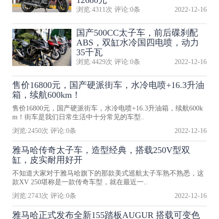
浏览:
4311
次 评论:
0
条
2022-12-16
国产500CC太子车，前后碟刹配
ABS，双缸水冷国四电喷，动力
35千瓦
浏览:
4429
次 评论:
0
条
2022-12-16
售价16800元，国产硬派街车，水冷电喷+16.3升油
箱，续航600km！
售价16800元，国产硬派街车，水冷电喷+16.3升油箱，续航600k
m！街车是我们日常生活中十分常见的车型..
浏览:
2450
次 评论:
0
条
2022-12-16
雅马哈传奇太子车，造型经典，搭载250V型双
缸，皮实耐用好开
不知道大家对于雅马哈旗下的那款美式巡航太子车熟不熟悉，这
款XV 250堪称是一款传奇车型，就在最近一..
浏览:
2743
次 评论:
0
条
2022-12-16
雅马哈正式发布全新155踏板AUGUR 搭载可变色