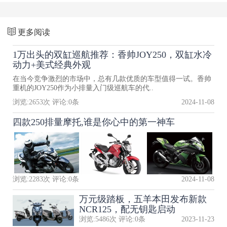
更多阅读
1万出头的双缸巡航推荐：香帅JOY250，双缸水冷
动力+美式经典外观
在当今竞争激烈的市场中，总有几款优质的车型值得一试。香帅
重机的JOY250作为小排量入门级巡航车的代..
浏览:
2653
次 评论:
0
条
2024-11-08
四款250排量摩托,谁是你心中的第一神车
浏览:
2283
次 评论:
0
条
2024-11-08
万元级踏板，五羊本田发布新款
NCR125，配无钥匙启动
浏览:
5486
次 评论:
0
条
2023-11-23