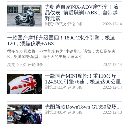
力帆造自家的X-ADV摩托车！液
晶仪表+前后碟刹+ABS，自带越
野元素
浏览:
1367
次 评论:
0
条
2022-12-14
一款国产摩托升级国四！189CC水冷引擎，极速
120，液晶仪表+ABS
很多车友喜欢将一些性能车称为“小钢炮”。诸如：大众高尔夫
R，奥迪S3等车型。而今天的主角：黄金小..
浏览:
403
次 评论:
0
条
2022-12-14
一款国产MINI摩托！重110公斤，
124.5CC引擎+6速，极速达90公里
浏览:
3733
次 评论:
0
条
2022-12-14
光阳新款DownTown GT350登场...
浏览:
3780
次 评论:
0
条
2022-12-10