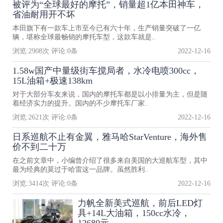
被评为“全球最好的摩托”，销量超1亿本田神车，
省油耐用开不坏
本田旗下有一款车上市至今已有六十年，生产销量突破了一亿
辆，堪称全球最畅销的摩托车型，这款车就是..
浏览:
2908
次 评论:
0
条
2022-12-16
1.58w国产中量级街车搅局者，水冷电喷300cc，
15L油箱+极速138km
对于大部分车友来说，国内的摩托车都是以小排量为主，但是随
着经济实力的提升。国内的不少摩托车厂家..
浏览:
2621
次 评论:
0
条
2022-12-16
日系巡航不止有金翼，雅马哈StarVenture，海外售
价不到二十万
在之前文章中，小编曾介绍了很多来自美国的大巡航车型，其中
最为经典的莫过于哈雷这一品牌。虽然胜利..
浏览:
3414
次 评论:
0
条
2022-12-16
力帆全新美式巡航，前后LED灯
具+14L大油箱，150cc水冷，
12680元