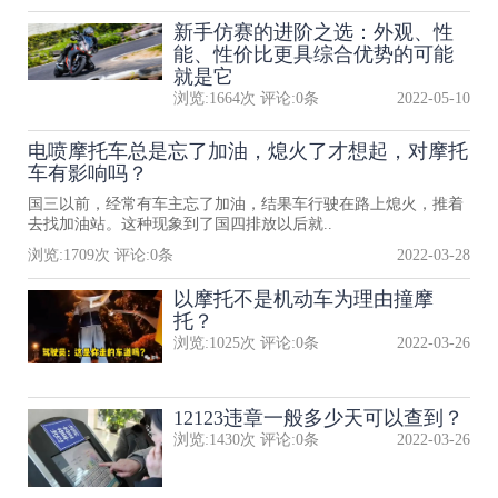
新手仿赛的进阶之选：外观、性
能、性价比更具综合优势的可能
就是它
浏览:
1664
次 评论:
0
条
2022-05-10
电喷摩托车总是忘了加油，熄火了才想起，对摩托
车有影响吗？
国三以前，经常有车主忘了加油，结果车行驶在路上熄火，推着
去找加油站。这种现象到了国四排放以后就..
浏览:
1709
次 评论:
0
条
2022-03-28
以摩托不是机动车为理由撞摩
托？
浏览:
1025
次 评论:
0
条
2022-03-26
12123违章一般多少天可以查到？
浏览:
1430
次 评论:
0
条
2022-03-26