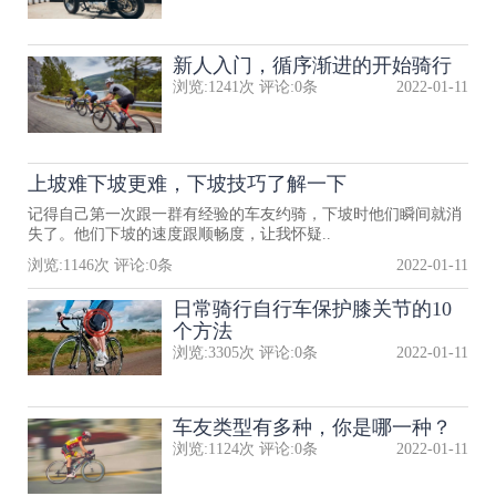
新人入门，循序渐进的开始骑行
浏览:
1241
次 评论:
0
条
2022-01-11
上坡难下坡更难，下坡技巧了解一下
记得自己第一次跟一群有经验的车友约骑，下坡时他们瞬间就消
失了。他们下坡的速度跟顺畅度，让我怀疑..
浏览:
1146
次 评论:
0
条
2022-01-11
日常骑行自行车保护膝关节的10
个方法
浏览:
3305
次 评论:
0
条
2022-01-11
车友类型有多种，你是哪一种？
浏览:
1124
次 评论:
0
条
2022-01-11