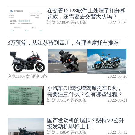
在交管12123软件上处理了扣分和
罚款，还需要去交警大队吗？
浏览:
6709
次 评论:
0
条
2022-03-26
3万预算，从江苏骑到四川，有哪些摩托车推荐
浏览:
1307
次 评论:
0
条
2022-03-26
小汽车C1驾照增驾摩托车D照，
需要注意什么？会有哪些过程？
浏览:
9751
次 评论:
0
条
2022-03-21
国产发动机的崛起？柴特V2公升
级发动机即将上市！
浏览:
1468
次 评论:
0
条
2022-01-12