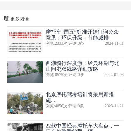
更多阅读
摩托车“国五”标准开始征询公众
意见：环保升级，节能减排
浏览:
2333
次 评论:
0
条
2024-11-11
西湖骑行深度游：经典环湖与北
山问史双线路详细攻略
浏览:
8575
次 评论:
0
条
2024-01-03
北京摩托驾考培训将采用新措
施....
浏览:
4856
次 评论:
0
条
2023-11-21
22款中国经典摩托车大盘点，一