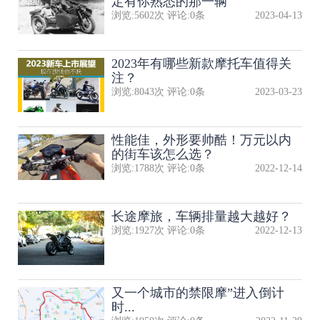
定有你熟悉的那一辆
浏览:
5602
次 评论:
0
条
2023-04-13
2023年有哪些新款摩托车值得关
注？
浏览:
8043
次 评论:
0
条
2023-03-23
性能佳，外形要帅酷！万元以内
的街车该怎么选？
浏览:
1788
次 评论:
0
条
2022-12-14
长途摩旅，车辆排量越大越好？
浏览:
1927
次 评论:
0
条
2022-12-13
又一个城市的禁限摩”进入倒计
时...