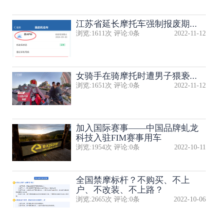
江苏省延长摩托车强制报废期...
浏览:
1611
次 评论:
0
条
2022-11-12
女骑手在骑摩托时遭男子猥亵...
浏览:
1651
次 评论:
0
条
2022-11-12
加入国际赛事——中国品牌虬龙
科技入驻FIM赛事用车
浏览:
1954
次 评论:
0
条
2022-10-11
全国禁摩标杆？不购买、不上
户、不改装、不上路？
浏览:
2665
次 评论:
0
条
2022-10-06