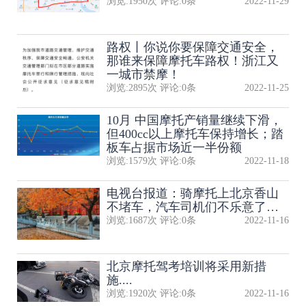
浏览:
1950
次 评论:
0
条
2022-11-29
路权丨你说你要保障交通安全，
那谁来保障摩托车路权！浙江又
一城市禁摩！
浏览:
2895
次 评论:
0
条
2022-11-25
10月 中国摩托产销量继续下滑，
但400cc以上摩托车保持增长；踏
板车占据市场近一半份额
浏览:
1579
次 评论:
0
条
2022-11-18
电视台报道：骑摩托上北京香山
不堵车，汽车司机们不乐意了…
浏览:
1687
次 评论:
0
条
2022-11-16
北京摩托驾考培训将采用新措
施....
浏览:
1920
次 评论:
0
条
2022-11-16