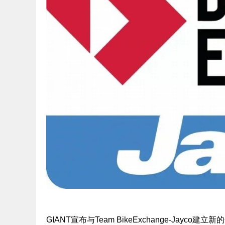
GIANT宣布与Team BikeExchange-J