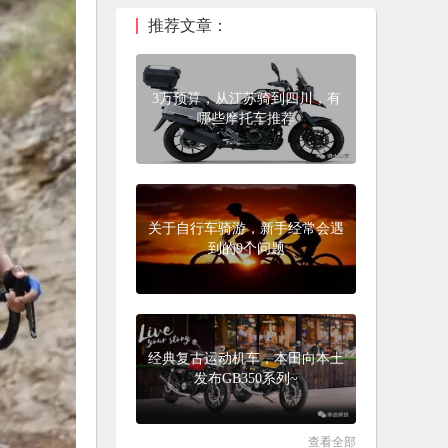
推荐文章：
3万预算，从江苏骑到四川，有
哪些摩托车推荐
关于自行车骑游，新手经常会遇
到的9个问题
经典复古运动机车，本田向本土
发布GB350系列~
查看全部