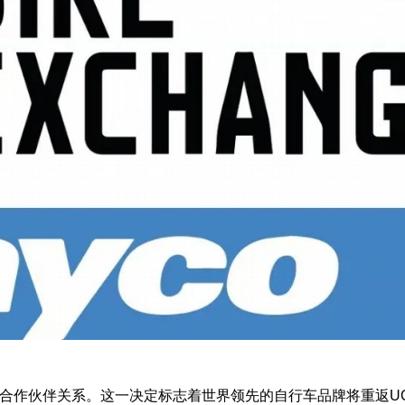
ayco建立新的合作伙伴关系。这一决定标志着世界领先的自行车品牌将重返U