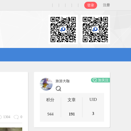
|
|
|
|
|
注册
登录
加关注
旅游大咖
UID
积分
文章
3
944
191
1304
0