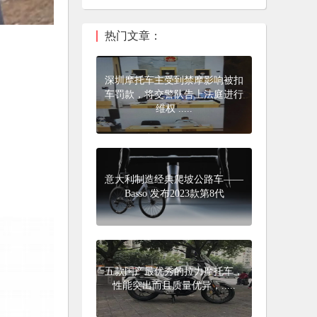
热门文章：
深圳摩托车主受到禁摩影响被扣
车罚款，将交警队告上法庭进行
维权 .....
意大利制造经典爬坡公路车——
Basso 发布2023款第8代
五款国产最优秀的拉力摩托车，
性能突出而且质量优异，.....