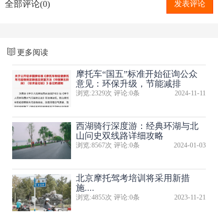
全部评论(0)
发表评论
更多阅读
摩托车“国五”标准开始征询公众
意见：环保升级，节能减排
浏览:
2329
次 评论:
0
条
2024-11-11
西湖骑行深度游：经典环湖与北
山问史双线路详细攻略
浏览:
8567
次 评论:
0
条
2024-01-03
北京摩托驾考培训将采用新措
施....
浏览:
4855
次 评论:
0
条
2023-11-21