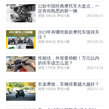
22款中国经典摩托车大盘点，一
定有你熟悉的那一辆
浏览:
5601
次 评论:
0
条
2023-04-13
2023年有哪些新款摩托车值得关
注？
浏览:
8041
次 评论:
0
条
2023-03-23
性能佳，外形要帅酷！万元以内
的街车该怎么选？
浏览:
1785
次 评论:
0
条
2022-12-14
长途摩旅，车辆排量越大越好？
浏览:
1926
次 评论:
0
条
2022-12-13