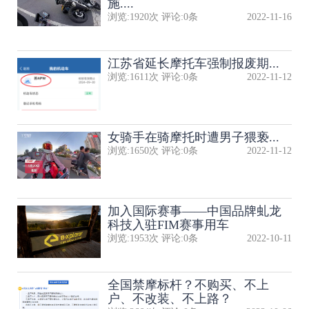
施....
浏览:
1920
次 评论:
0
条
2022-11-16
江苏省延长摩托车强制报废期...
浏览:
1611
次 评论:
0
条
2022-11-12
女骑手在骑摩托时遭男子猥亵...
浏览:
1650
次 评论:
0
条
2022-11-12
加入国际赛事——中国品牌虬龙
科技入驻FIM赛事用车
浏览:
1953
次 评论:
0
条
2022-10-11
全国禁摩标杆？不购买、不上
户、不改装、不上路？