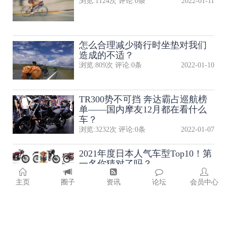
浏览:
1124
次 评论:
0
条
2022-01-11
怎么合理减少骑行时坐垫对我们
造成的不适？
浏览:
809
次 评论:
0
条
2022-01-10
TR300势不可挡 奔达霸占巡航榜
单——国内摩友12月都在看什么
车？
浏览:
3232
次 评论:
0
条
2022-01-07
2021年度日本人气车型Top10！第
一名你猜对了吗？
浏览:
1230
次 评论:
0
条
2022-01-06
主页
圈子
资讯
论坛
会员中心
杜卡迪更新2022年全系车型售
价，平均涨幅3000元