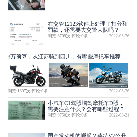
在交管12123软件上处理了扣分和
罚款，还需要去交警大队吗？
浏览:
6709
次 评论:
0
条
2022-03-26
3万预算，从江苏骑到四川，有哪些摩托车推荐
浏览:
1307
次 评论:
0
条
2022-03-26
小汽车C1驾照增驾摩托车D照，
需要注意什么？会有哪些过程？
浏览:
9750
次 评论:
0
条
2022-03-21
国产发动机的崛起？柴特V2公升