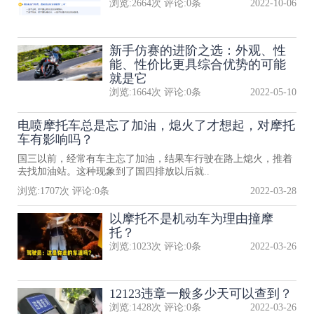
浏览:
2664
次 评论:
0
条
2022-10-06
新手仿赛的进阶之选：外观、性
能、性价比更具综合优势的可能
就是它
浏览:
1664
次 评论:
0
条
2022-05-10
电喷摩托车总是忘了加油，熄火了才想起，对摩托
车有影响吗？
国三以前，经常有车主忘了加油，结果车行驶在路上熄火，推着
去找加油站。这种现象到了国四排放以后就..
浏览:
1707
次 评论:
0
条
2022-03-28
以摩托不是机动车为理由撞摩
托？
浏览:
1023
次 评论:
0
条
2022-03-26
12123违章一般多少天可以查到？
浏览:
1428
次 评论:
0
条
2022-03-26