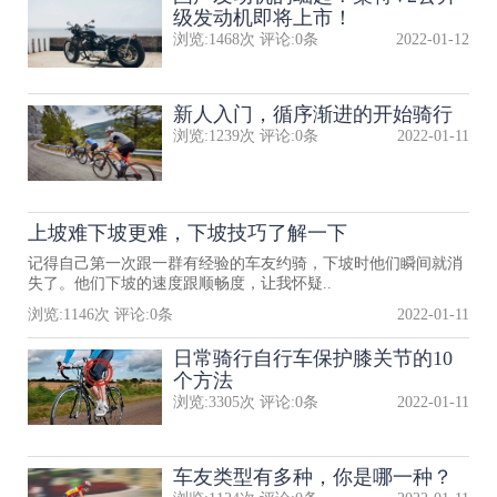
级发动机即将上市！
浏览:
1468
次 评论:
0
条
2022-01-12
新人入门，循序渐进的开始骑行
浏览:
1239
次 评论:
0
条
2022-01-11
上坡难下坡更难，下坡技巧了解一下
记得自己第一次跟一群有经验的车友约骑，下坡时他们瞬间就消
失了。他们下坡的速度跟顺畅度，让我怀疑..
浏览:
1146
次 评论:
0
条
2022-01-11
日常骑行自行车保护膝关节的10
个方法
浏览:
3305
次 评论:
0
条
2022-01-11
车友类型有多种，你是哪一种？