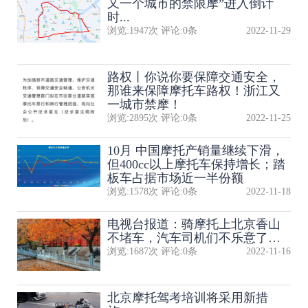
又一个城市的禁限摩”进入倒计
时...
浏览:
1947
次 评论:
0
条
2022-11-29
路权丨你说你要保障交通安全，
那谁来保障摩托车路权！浙江又
一城市禁摩！
浏览:
2895
次 评论:
0
条
2022-11-25
10月 中国摩托产销量继续下滑，
但400cc以上摩托车保持增长；踏
板车占据市场近一半份额
浏览:
1578
次 评论:
0
条
2022-11-18
电视台报道：骑摩托上北京香山
不堵车，汽车司机们不乐意了…
浏览:
1687
次 评论:
0
条
2022-11-16
北京摩托驾考培训将采用新措