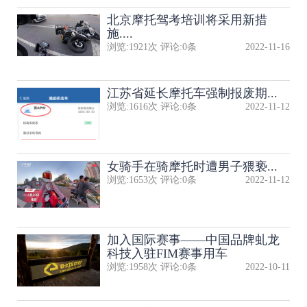
北京摩托驾考培训将采用新措
施....
浏览:
1921
次 评论:
0
条
2022-11-16
江苏省延长摩托车强制报废期...
浏览:
1616
次 评论:
0
条
2022-11-12
女骑手在骑摩托时遭男子猥亵...
浏览:
1653
次 评论:
0
条
2022-11-12
加入国际赛事——中国品牌虬龙
科技入驻FIM赛事用车
浏览:
1958
次 评论:
0
条
2022-10-11