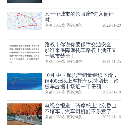
又一个城市的禁限摩”进入倒计
时...
浏览:
1952
次 评论:
0
条
2022-11-29
路权丨你说你要保障交通安全，
那谁来保障摩托车路权！浙江又
一城市禁摩！
浏览:
2899
次 评论:
0
条
2022-11-25
10月 中国摩托产销量继续下滑，
但400cc以上摩托车保持增长；踏
板车占据市场近一半份额
浏览:
1581
次 评论:
0
条
2022-11-18
电视台报道：骑摩托上北京香山
不堵车，汽车司机们不乐意了…
浏览:
1689
次 评论:
0
条
2022-11-16