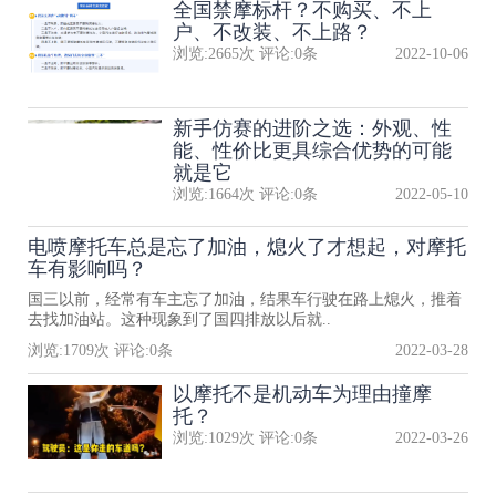
全国禁摩标杆？不购买、不上
户、不改装、不上路？
浏览:
2665
次 评论:
0
条
2022-10-06
新手仿赛的进阶之选：外观、性
能、性价比更具综合优势的可能
就是它
浏览:
1664
次 评论:
0
条
2022-05-10
电喷摩托车总是忘了加油，熄火了才想起，对摩托
车有影响吗？
国三以前，经常有车主忘了加油，结果车行驶在路上熄火，推着
去找加油站。这种现象到了国四排放以后就..
浏览:
1709
次 评论:
0
条
2022-03-28
以摩托不是机动车为理由撞摩
托？
浏览:
1029
次 评论:
0
条
2022-03-26