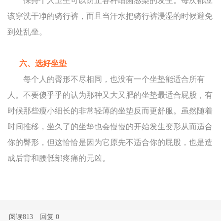
保持个人卫生可以防止各种细菌感染的发生。每次都应
该穿洗干净的骑行裤，而且当汗水把骑行裤浸湿的时候避免
到处乱坐。
六、选好坐垫
每个人的臀形不尽相同，也没有一个坐垫能适合所有
人。不要傻乎乎的认为那种又大又肥的坐垫最适合屁股，有
时候那些瘦小细长的非常轻薄的坐垫反而更舒服。虽然随着
时间推移，坐久了的坐垫也会慢慢的开始发生变形从而适合
你的臀形，但这恰恰是因为它原先不适合你的屁股，也是造
成后背和腰骶部疼痛的元凶。
阅读813
回复
0