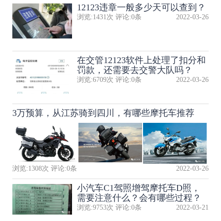
12123违章一般多少天可以查到？
浏览:
1431
次 评论:
0
条
2022-03-26
在交管12123软件上处理了扣分和
罚款，还需要去交警大队吗？
浏览:
6709
次 评论:
0
条
2022-03-26
3万预算，从江苏骑到四川，有哪些摩托车推荐
浏览:
1308
次 评论:
0
条
2022-03-26
小汽车C1驾照增驾摩托车D照，
需要注意什么？会有哪些过程？
浏览:
9753
次 评论:
0
条
2022-03-21