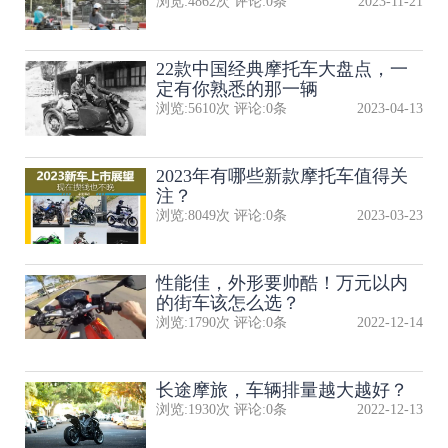
浏览:
4862
次 评论:
0
条
2023-11-21
22款中国经典摩托车大盘点，一
定有你熟悉的那一辆
浏览:
5610
次 评论:
0
条
2023-04-13
2023年有哪些新款摩托车值得关
注？
浏览:
8049
次 评论:
0
条
2023-03-23
性能佳，外形要帅酷！万元以内
的街车该怎么选？
浏览:
1790
次 评论:
0
条
2022-12-14
长途摩旅，车辆排量越大越好？
浏览:
1930
次 评论:
0
条
2022-12-13