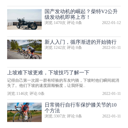
国产发动机的崛起？柴特V2公升
级发动机即将上市！
浏览:
1470
次 评论:
0
条
2022-01-12
新人入门，循序渐进的开始骑行
浏览:
1242
次 评论:
0
条
2022-01-11
上坡难下坡更难，下坡技巧了解一下
记得自己第一次跟一群有经验的车友约骑，下坡时他们瞬间就消
失了。他们下坡的速度跟顺畅度，让我怀疑..
浏览:
1146
次 评论:
0
条
2022-01-11
日常骑行自行车保护膝关节的10
个方法
浏览:
3307
次 评论:
0
条
2022-01-11