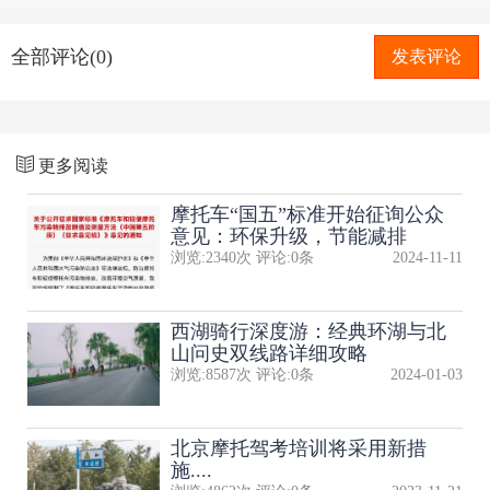
全部评论(0)
发表评论
更多阅读
摩托车“国五”标准开始征询公众
意见：环保升级，节能减排
浏览:
2340
次 评论:
0
条
2024-11-11
西湖骑行深度游：经典环湖与北
山问史双线路详细攻略
浏览:
8587
次 评论:
0
条
2024-01-03
北京摩托驾考培训将采用新措
施....