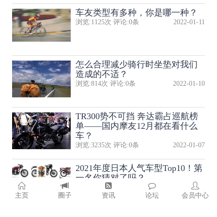
车友类型有多种，你是哪一种？
浏览:
1125
次 评论:
0
条
2022-01-11
怎么合理减少骑行时坐垫对我们
造成的不适？
浏览:
814
次 评论:
0
条
2022-01-10
TR300势不可挡 奔达霸占巡航榜
单——国内摩友12月都在看什么
车？
浏览:
3235
次 评论:
0
条
2022-01-07
2021年度日本人气车型Top10！第
一名你猜对了吗？
浏览:
1234
次 评论:
0
条
2022-01-06
主页
圈子
资讯
论坛
会员中心