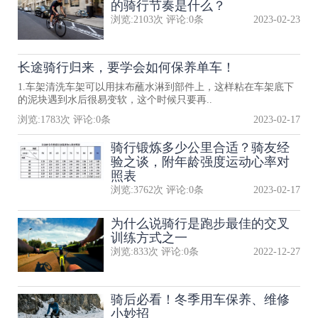
的骑行节奏是什么？
浏览:
2103
次 评论:
0
条
2023-02-23
长途骑行归来，要学会如何保养单车！
1.车架清洗车架可以用抹布蘸水淋到部件上，这样粘在车架底下
的泥块遇到水后很易变软，这个时候只要再..
浏览:
1783
次 评论:
0
条
2023-02-17
骑行锻炼多少公里合适？骑友经
验之谈，附年龄强度运动心率对
照表
浏览:
3762
次 评论:
0
条
2023-02-17
为什么说骑行是跑步最佳的交叉
训练方式之一
浏览:
833
次 评论:
0
条
2022-12-27
骑后必看！冬季用车保养、维修
小妙招