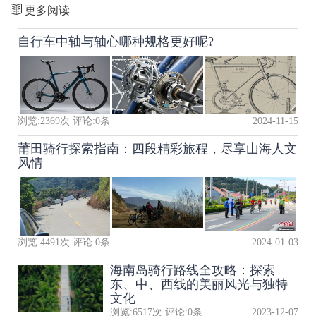
更多阅读
自行车中轴与轴心哪种规格更好呢?
浏览:
2369
次 评论:
0
条
2024-11-15
莆田骑行探索指南：四段精彩旅程，尽享山海人文
风情
浏览:
4491
次 评论:
0
条
2024-01-03
海南岛骑行路线全攻略：探索
东、中、西线的美丽风光与独特
文化
浏览:
6517
次 评论:
0
条
2023-12-07