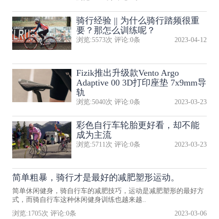
骑行经验 || 为什么骑行踏频很重
要？那怎么训练呢？
浏览:
5573
次 评论:
0
条
2023-04-12
Fizik推出升级款Vento Argo
Adaptive 00 3D打印座垫 7x9mm导
轨
浏览:
5040
次 评论:
0
条
2023-03-23
彩色自行车轮胎更好看，却不能
成为主流
浏览:
5711
次 评论:
0
条
2023-03-23
简单粗暴，骑行才是最好的减肥塑形运动。
简单休闲健身，骑自行车的减肥技巧，运动是减肥塑形的最好方
式，而骑自行车这种休闲健身训练也越来越..
浏览:
1705
次 评论:
0
条
2023-03-06