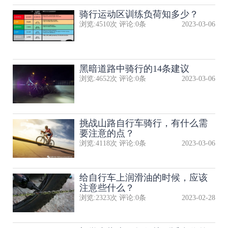
骑行运动区训练负荷知多少？
浏览:
4510
次 评论:
0
条
2023-03-06
黑暗道路中骑行的14条建议
浏览:
4652
次 评论:
0
条
2023-03-06
挑战山路自行车骑行，有什么需
要注意的点？
浏览:
4118
次 评论:
0
条
2023-03-06
给自行车上润滑油的时候，应该
注意些什么？
浏览:
2323
次 评论:
0
条
2023-02-28