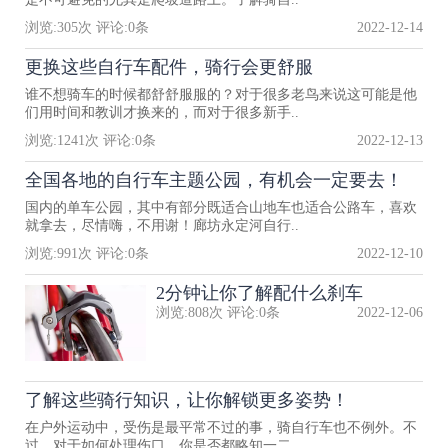
浏览:
305
次 评论:
0
条
2022-12-14
更换这些自行车配件，骑行会更舒服
谁不想骑车的时候都舒舒服服的？对于很多老鸟来说这可能是他
们用时间和教训才换来的，而对于很多新手..
浏览:
1241
次 评论:
0
条
2022-12-13
全国各地的自行车主题公园，有机会一定要去！
国内的单车公园，其中有部分既适合山地车也适合公路车，喜欢
就拿去，尽情嗨，不用谢！廊坊永定河自行..
浏览:
991
次 评论:
0
条
2022-12-10
2分钟让你了解配什么刹车
浏览:
808
次 评论:
0
条
2022-12-06
了解这些骑行知识，让你解锁更多姿势！
在户外运动中，受伤是最平常不过的事，骑自行车也不例外。不
过，对于如何处理伤口，你是否都略知一二..