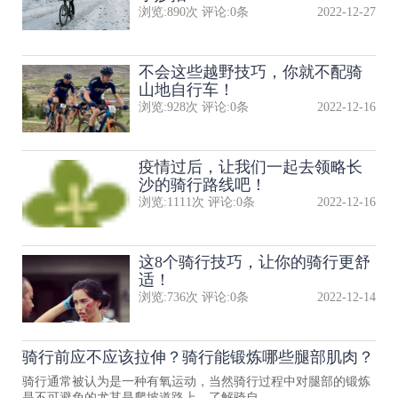
浏览:
890
次 评论:
0
条
2022-12-27
不会这些越野技巧，你就不配骑
山地自行车！
浏览:
928
次 评论:
0
条
2022-12-16
疫情过后，让我们一起去领略长
沙的骑行路线吧！
浏览:
1111
次 评论:
0
条
2022-12-16
这8个骑行技巧，让你的骑行更舒
适！
浏览:
736
次 评论:
0
条
2022-12-14
骑行前应不应该拉伸？骑行能锻炼哪些腿部肌肉？
骑行通常被认为是一种有氧运动，当然骑行过程中对腿部的锻炼
是不可避免的尤其是爬坡道路上。了解骑自..