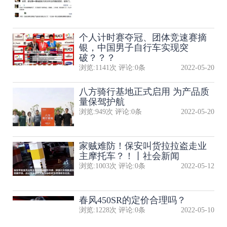
个人计时赛夺冠、团体竞速赛摘
银，中国男子自行车实现突
破？？？
浏览:
1141
次 评论:
0
条
2022-05-20
八方骑行基地正式启用 为产品质
量保驾护航
浏览:
949
次 评论:
0
条
2022-05-20
家贼难防！保安叫货拉拉盗走业
主摩托车？！丨社会新闻
浏览:
1003
次 评论:
0
条
2022-05-12
春风450SR的定价合理吗？
浏览:
1228
次 评论:
0
条
2022-05-10