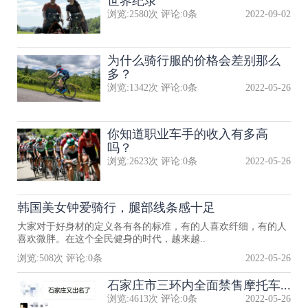
世界纪录
浏览:
2580
次 评论:
0
条
2022-09-02
为什么骑行服的价格会差别那么
多？
浏览:
1342
次 评论:
0
条
2022-05-26
你知道职业车手的收入有多高
吗？
浏览:
2623
次 评论:
0
条
2022-05-26
韩国美女钟爱骑行，腿部线条感十足
大家对于好身材的定义各有各的标准，有的人喜欢纤细，有的人
喜欢微胖。在这个全民健身的时代，越来越..
浏览:
508
次 评论:
0
条
2022-05-26
石家庄市三环内全面禁售摩托车...
浏览:
4613
次 评论:
0
条
2022-05-26