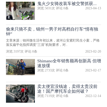
鬼火少女骑改装车被交警抓获...
浏览:
5031
次 评论:
0
条
2023-04-13
偷来只骑不卖，锦州一男子对高档自行车“情有独
钟”
文章来源：锦州微生活年初以来，凌河公安紧盯民生小案，严格
落实扁平化指挥调度“三清”机制要求，对..
浏览:
3197
次 评论:
0
条
2023-02-20
Shimano全年销售额再创新高 但增
速放缓
浏览:
2733
次 评论:
0
条
2023-02-17
卖太便宜没钱途，卖得太贵没前
途！国产摩托车企如何破？
浏览:
7119
次 评论:
0
条
2022-12-14