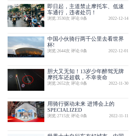
即日起，主道禁止摩托车、低速
车通行，违者处罚！
浏览:
3530
次 评论:
0
条
2022-12-14
中国小伙骑行两千公里去看世界
杯!
浏览:
2644
次 评论:
0
条
2022-12-01
胆大又无知！13岁少年醉驾无牌
摩托车还超载，不幸丧命
浏览:
2652
次 评论:
0
条
2022-11-30
用骑行驱动未来 进博会上的
SPECIALIZED
浏览:
2715
次 评论:
0
条
2022-11-11