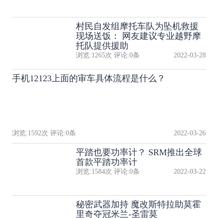
村民自发组摩托车队为坠机救援
现场送饭： 网友建议专业越野摩
托队提供援助
浏览:
1265
次 评论:
0
条
2022-03-28
手机12123上面的审车具体流程是什么？
浏览:
1592
次 评论:
0
条
2022-03-26
平踏也要功率计？ SRM推出全球
首款平踏功率计
浏览:
1584
次 评论:
0
条
2022-03-22
秘密武器加持 魔改斯特拉助莫霍
里奇夺冠米兰-圣雷莫