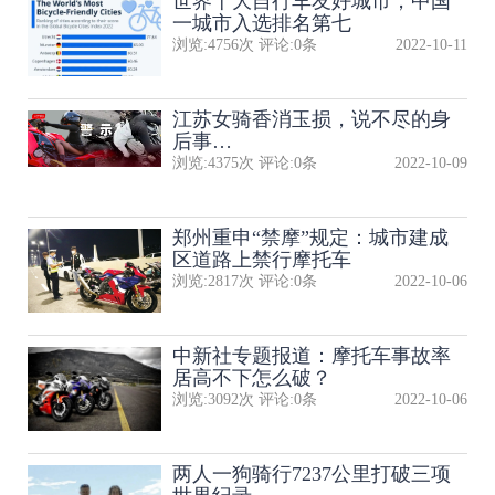
世界十大自行车友好城市，中国
一城市入选排名第七
浏览:
4756
次 评论:
0
条
2022-10-11
江苏女骑香消玉损，说不尽的身
后事…
浏览:
4375
次 评论:
0
条
2022-10-09
郑州重申“禁摩”规定：城市建成
区道路上禁行摩托车
浏览:
2817
次 评论:
0
条
2022-10-06
中新社专题报道：摩托车事故率
居高不下怎么破？
浏览:
3092
次 评论:
0
条
2022-10-06
两人一狗骑行7237公里打破三项