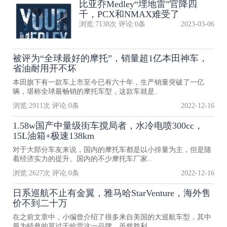
比亚乔Medley“埋地雷”官降四
千，PCX和NMAX难受了
浏览:
7138
次 评论:
0
条
2023-03-06
被评为“全球最好的摩托”，销量超1亿本田神车，
省油耐用开不坏
本田旗下有一款车上市至今已有六十年，生产销量突破了一亿
辆，堪称全球最畅销的摩托车型，这款车就是..
浏览:
2911
次 评论:
0
条
2022-12-16
1.58w国产中量级街车搅局者，水冷电喷300cc，
15L油箱+极速138km
对于大部分车友来说，国内的摩托车都是以小排量为主，但是随
着经济实力的提升。国内的不少摩托车厂家..
浏览:
2627
次 评论:
0
条
2022-12-16
日系巡航不止有金翼，雅马哈StarVenture，海外售
价不到二十万
在之前文章中，小编曾介绍了很多来自美国的大巡航车型，其中
最为经典的莫过于哈雷这一品牌。虽然胜利..