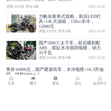
浏览:
3419
次 评论:
0
条
2022-12-16
力帆全新美式巡航，前后LED灯
具+14L大油箱，150cc水冷，
12680元
浏览:
4318
次 评论:
0
条
2022-12-16
国产500CC太子车，前后碟刹配
ABS，双缸水冷国四电喷，动力
35千瓦
浏览:
4436
次 评论:
0
条
2022-12-16
售价16800元，国产硬派街车，水冷电喷+16.3升油
箱，续航600km！
售价16800元，国产硬派街车，水冷电喷+16.3升油箱，续航600k
主页
圈子
资讯
论坛
会员中心
m！街车是我们日常生活中十分常见的车型..
浏览:
2452
次 评论:
0
条
2022-12-16
雅马哈传奇太子车，造型经典，搭载250V型双
缸，皮实耐用好开