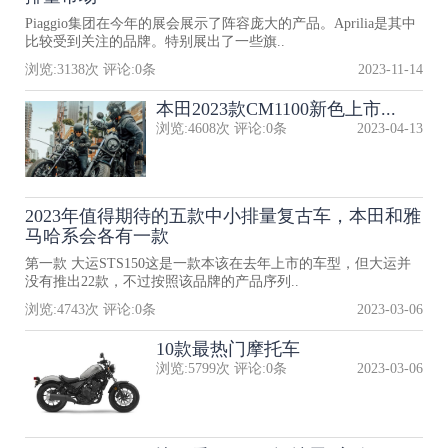
Piaggio集团在今年的展会展示了阵容庞大的产品。Aprilia是其中
比较受到关注的品牌。特别展出了一些旗..
浏览:
3138
次 评论:
0
条
2023-11-14
本田2023款CM1100新色上市...
浏览:
4608
次 评论:
0
条
2023-04-13
2023年值得期待的五款中小排量复古车，本田和雅
马哈系会各有一款
第一款 大运STS150这是一款本该在去年上市的车型，但大运并
没有推出22款，不过按照该品牌的产品序列..
浏览:
4743
次 评论:
0
条
2023-03-06
10款最热门摩托车
浏览:
5799
次 评论:
0
条
2023-03-06