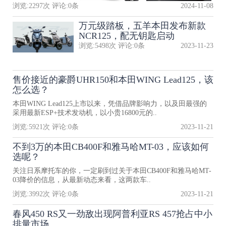
浏览:
2297
次 评论:
0
条
2024-11-08
万元级踏板，五羊本田发布新款
NCR125，配无钥匙启动
浏览:
5498
次 评论:
0
条
2023-11-23
售价接近的豪爵UHR150和本田WING Lead125，该
怎么选？
本田WING Lead125上市以来，凭借品牌影响力，以及田最强的
采用最新ESP+技术发动机，以小贵16800元的..
浏览:
5921
次 评论:
0
条
2023-11-21
不到3万的本田CB400F和雅马哈MT-03，应该如何
选呢？
关注日系摩托车的你，一定刷到过关于本田CB400F和雅马哈MT-
03降价的信息，从最新动态来看，这两款车..
浏览:
3992
次 评论:
0
条
2023-11-21
春风450 RS又一劲敌出现阿普利亚RS 457抢占中小
排量市场