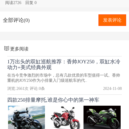
阅读2726
回复
0
全部评论(0)
发表评论
更多阅读
1万出头的双缸巡航推荐：香帅JOY250，双缸水冷
动力+美式经典外观
在当今竞争激烈的市场中，总有几款优质的车型值得一试。香帅
重机的JOY250作为小排量入门级巡航车的代..
浏览:
2661
次 评论:
0
条
2024-11-08
四款250排量摩托,谁是你心中的第一神车