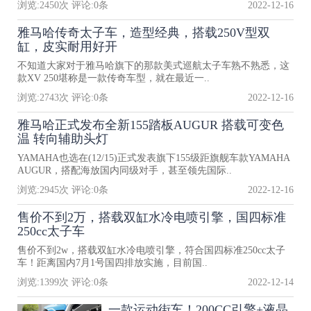
浏览:
2450
次 评论:
0
条
2022-12-16
雅马哈传奇太子车，造型经典，搭载250V型双
缸，皮实耐用好开
不知道大家对于雅马哈旗下的那款美式巡航太子车熟不熟悉，这
款XV 250堪称是一款传奇车型，就在最近一..
浏览:
2743
次 评论:
0
条
2022-12-16
雅马哈正式发布全新155踏板AUGUR 搭载可变色
温 转向辅助头灯
YAMAHA也选在(12/15)正式发表旗下155级距旗舰车款YAMAHA
AUGUR，搭配海放国内同级对手，甚至领先国际..
浏览:
2945
次 评论:
0
条
2022-12-16
售价不到2万，搭载双缸水冷电喷引擎，国四标准
250cc太子车
售价不到2w，搭载双缸水冷电喷引擎，符合国四标准250cc太子
车！距离国内7月1号国四排放实施，目前国..
浏览:
1399
次 评论:
0
条
2022-12-14
一款运动街车！200CC引擎+液晶