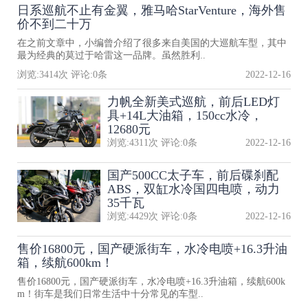
日系巡航不止有金翼，雅马哈StarVenture，海外售
价不到二十万
在之前文章中，小编曾介绍了很多来自美国的大巡航车型，其中
最为经典的莫过于哈雷这一品牌。虽然胜利..
浏览:
3414
次 评论:
0
条
2022-12-16
力帆全新美式巡航，前后LED灯
具+14L大油箱，150cc水冷，
12680元
浏览:
4311
次 评论:
0
条
2022-12-16
国产500CC太子车，前后碟刹配
ABS，双缸水冷国四电喷，动力
35千瓦
浏览:
4429
次 评论:
0
条
2022-12-16
售价16800元，国产硬派街车，水冷电喷+16.3升油
箱，续航600km！
售价16800元，国产硬派街车，水冷电喷+16.3升油箱，续航600k
m！街车是我们日常生活中十分常见的车型..