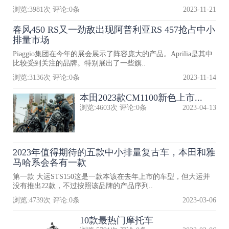
浏览:
3981
次 评论:
0
条
2023-11-21
春风450 RS又一劲敌出现阿普利亚RS 457抢占中小
排量市场
Piaggio集团在今年的展会展示了阵容庞大的产品。Aprilia是其中
比较受到关注的品牌。特别展出了一些旗..
浏览:
3136
次 评论:
0
条
2023-11-14
本田2023款CM1100新色上市...
浏览:
4603
次 评论:
0
条
2023-04-13
2023年值得期待的五款中小排量复古车，本田和雅
马哈系会各有一款
第一款 大运STS150这是一款本该在去年上市的车型，但大运并
没有推出22款，不过按照该品牌的产品序列..
浏览:
4739
次 评论:
0
条
2023-03-06
10款最热门摩托车