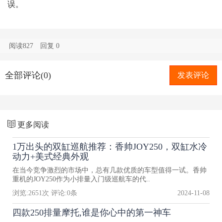
误。
阅读827
回复
0
全部评论(0)
发表评论
更多阅读
1万出头的双缸巡航推荐：香帅JOY250，双缸水冷
动力+美式经典外观
在当今竞争激烈的市场中，总有几款优质的车型值得一试。香帅
重机的JOY250作为小排量入门级巡航车的代..
浏览:
2651
次 评论:
0
条
2024-11-08
四款250排量摩托,谁是你心中的第一神车