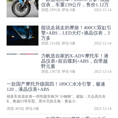
仪表，车重139公斤，售价1.12万
浏览:
1991
次 评论:
0
条
2022-12-14
能说走就走的摩旅！400CC双缸引
擎+ABS，LED大灯+液晶仪表，3
万多
浏览:
1314
次 评论:
0
条
2022-12-14
力帆造自家的X-ADV摩托车！液
晶仪表+前后碟刹+ABS，自带越
野元素
浏览:
1367
次 评论:
0
条
2022-12-14
一款国产摩托升级国四！189CC水冷引擎，极速
120，液晶仪表+ABS
很多车友喜欢将一些性能车称为“小钢炮”。诸如：大众高尔夫
R，奥迪S3等车型。而今天的主角：黄金小..
浏览:
403
次 评论:
0
条
2022-12-14