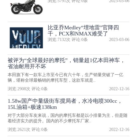
浏览:
5791
次 评论:
0
条
2023-03-06
比亚乔Medley“埋地雷”官降四
千，PCX和NMAX难受了
浏览:
7132
次 评论:
0
条
2023-03-06
被评为“全球最好的摩托”，销量超1亿本田神车，
省油耐用开不坏
本田旗下有一款车上市至今已有六十年，生产销量突破了一亿
辆，堪称全球最畅销的摩托车型，这款车就是..
浏览:
2908
次 评论:
0
条
2022-12-16
1.58w国产中量级街车搅局者，水冷电喷300cc，
15L油箱+极速138km
对于大部分车友来说，国内的摩托车都是以小排量为主，但是随
着经济实力的提升。国内的不少摩托车厂家..
浏览:
2621
次 评论:
0
条
2022-12-16