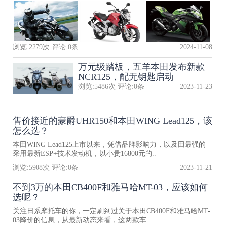
浏览:
2279
次 评论:
0
条
2024-11-08
万元级踏板，五羊本田发布新款
NCR125，配无钥匙启动
浏览:
5486
次 评论:
0
条
2023-11-23
售价接近的豪爵UHR150和本田WING Lead125，该
怎么选？
本田WING Lead125上市以来，凭借品牌影响力，以及田最强的
采用最新ESP+技术发动机，以小贵16800元的..
浏览:
5908
次 评论:
0
条
2023-11-21
不到3万的本田CB400F和雅马哈MT-03，应该如何
选呢？
关注日系摩托车的你，一定刷到过关于本田CB400F和雅马哈MT-
03降价的信息，从最新动态来看，这两款车..