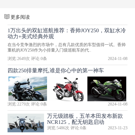
更多阅读
1万出头的双缸巡航推荐：香帅JOY250，双缸水冷
动力+美式经典外观
在当今竞争激烈的市场中，总有几款优质的车型值得一试。香帅
重机的JOY250作为小排量入门级巡航车的代..
浏览:
2649
次 评论:
0
条
2024-11-08
四款250排量摩托,谁是你心中的第一神车
浏览:
2279
次 评论:
0
条
2024-11-08
万元级踏板，五羊本田发布新款
NCR125，配无钥匙启动
浏览:
5486
次 评论:
0
条
2023-11-23