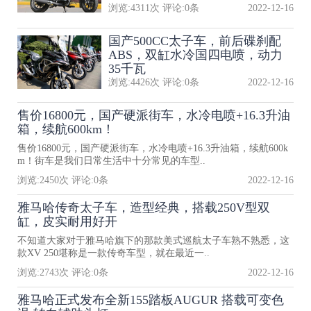
浏览:
4311
次 评论:
0
条
2022-12-16
国产500CC太子车，前后碟刹配
ABS，双缸水冷国四电喷，动力
35千瓦
浏览:
4426
次 评论:
0
条
2022-12-16
售价16800元，国产硬派街车，水冷电喷+16.3升油
箱，续航600km！
售价16800元，国产硬派街车，水冷电喷+16.3升油箱，续航600k
m！街车是我们日常生活中十分常见的车型..
浏览:
2450
次 评论:
0
条
2022-12-16
雅马哈传奇太子车，造型经典，搭载250V型双
缸，皮实耐用好开
不知道大家对于雅马哈旗下的那款美式巡航太子车熟不熟悉，这
款XV 250堪称是一款传奇车型，就在最近一..
浏览:
2743
次 评论:
0
条
2022-12-16
雅马哈正式发布全新155踏板AUGUR 搭载可变色