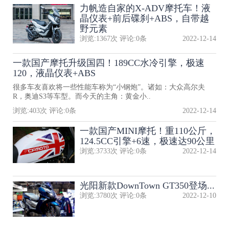
力帆造自家的X-ADV摩托车！液
晶仪表+前后碟刹+ABS，自带越
野元素
浏览:
1367
次 评论:
0
条
2022-12-14
一款国产摩托升级国四！189CC水冷引擎，极速
120，液晶仪表+ABS
很多车友喜欢将一些性能车称为“小钢炮”。诸如：大众高尔夫
R，奥迪S3等车型。而今天的主角：黄金小..
浏览:
403
次 评论:
0
条
2022-12-14
一款国产MINI摩托！重110公斤，
124.5CC引擎+6速，极速达90公里
浏览:
3733
次 评论:
0
条
2022-12-14
光阳新款DownTown GT350登场...
浏览:
3780
次 评论:
0
条
2022-12-10