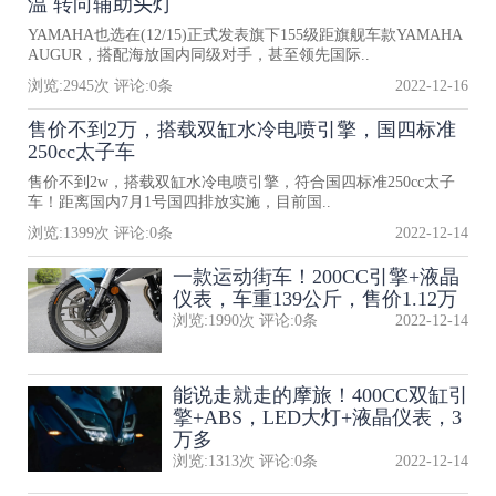
温 转向辅助头灯
YAMAHA也选在(12/15)正式发表旗下155级距旗舰车款YAMAHA
AUGUR，搭配海放国内同级对手，甚至领先国际..
浏览:
2945
次 评论:
0
条
2022-12-16
售价不到2万，搭载双缸水冷电喷引擎，国四标准
250cc太子车
售价不到2w，搭载双缸水冷电喷引擎，符合国四标准250cc太子
车！距离国内7月1号国四排放实施，目前国..
浏览:
1399
次 评论:
0
条
2022-12-14
一款运动街车！200CC引擎+液晶
仪表，车重139公斤，售价1.12万
浏览:
1990
次 评论:
0
条
2022-12-14
能说走就走的摩旅！400CC双缸引
擎+ABS，LED大灯+液晶仪表，3
万多
浏览:
1313
次 评论:
0
条
2022-12-14