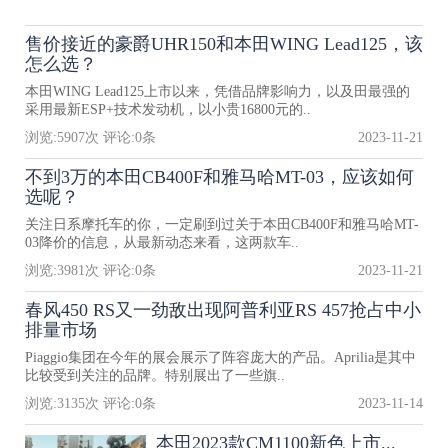
售价接近的豪爵UHR150和本田WING Lead125，该
怎么选？
本田WING Lead125上市以来，凭借品牌影响力，以及田最强的
采用最新ESP+技术发动机，以小贵16800元的..
浏览:
5907
次 评论:
0
条
2023-11-21
不到3万的本田CB400F和雅马哈MT-03，应该如何
选呢？
关注日系摩托车的你，一定刷到过关于本田CB400F和雅马哈MT-
03降价的信息，从最新动态来看，这两款车..
浏览:
3981
次 评论:
0
条
2023-11-21
春风450 RS又一劲敌出现阿普利亚RS 457抢占中小
排量市场
Piaggio集团在今年的展会展示了阵容庞大的产品。Aprilia是其中
比较受到关注的品牌。特别展出了一些旗..
浏览:
3135
次 评论:
0
条
2023-11-14
本田2023款CM1100新色上市...