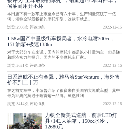
被评为“全球最好的摩托”，销量超1亿本田神车，
省油耐用开不坏
本田旗下有一款车上市至今已有六十年，生产销量突破了一亿
辆，堪称全球最畅销的摩托车型，这款车就是..
浏览:
2908
次 评论:
0
条
2022-12-16
1.58w国产中量级街车搅局者，水冷电喷300cc，
15L油箱+极速138km
对于大部分车友来说，国内的摩托车都是以小排量为主，但是随
着经济实力的提升。国内的不少摩托车厂家..
浏览:
2621
次 评论:
0
条
2022-12-16
日系巡航不止有金翼，雅马哈StarVenture，海外售
价不到二十万
在之前文章中，小编曾介绍了很多来自美国的大巡航车型，其中
最为经典的莫过于哈雷这一品牌。虽然胜利..
浏览:
3414
次 评论:
0
条
2022-12-16
力帆全新美式巡航，前后LED灯
具+14L大油箱，150cc水冷，
12680元