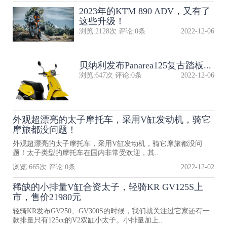
2023年的KTM 890 ADV，又有了
这些升级！
浏览:
2128
次 评论:
0
条
2022-12-06
贝纳利发布Panarea125复古踏板...
浏览:
647
次 评论:
0
条
2022-12-06
外观超漂亮的太子摩托车，采用V缸发动机，骑它
摩旅都没问题！
外观超漂亮的太子摩托车，采用V缸发动机，骑它摩旅都没问
题！太子类型的摩托车在国内非常受欢迎，其..
浏览:
665
次 评论:
0
条
2022-12-02
稀缺的小排量V缸合资太子，轻骑KR GV125S上
市，售价21980元
轻骑KR发布GV250、GV300S的时候，我们就关注过它家还有一
款排量只有125cc的V2双缸小太子。小排量加上..