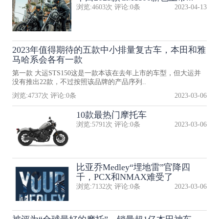
浏览:
4603
次 评论:
0
条
2023-04-13
2023年值得期待的五款中小排量复古车，本田和雅
马哈系会各有一款
第一款 大运STS150这是一款本该在去年上市的车型，但大运并
没有推出22款，不过按照该品牌的产品序列..
浏览:
4737
次 评论:
0
条
2023-03-06
10款最热门摩托车
浏览:
5791
次 评论:
0
条
2023-03-06
比亚乔Medley“埋地雷”官降四
千，PCX和NMAX难受了
浏览:
7132
次 评论:
0
条
2023-03-06