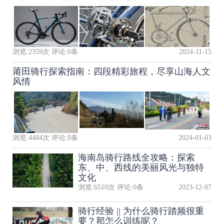
浏览:
2359
次 评论:
0
条
2024-11-15
莆田骑行探索指南：四段精彩旅程，尽享山海人文
风情
浏览:
4484
次 评论:
0
条
2024-01-03
海南岛骑行路线全攻略：探索
东、中、西线的美丽风光与独特
文化
浏览:
6510
次 评论:
0
条
2023-12-07
骑行经验 || 为什么骑行踏频很重
要？那怎么训练呢？