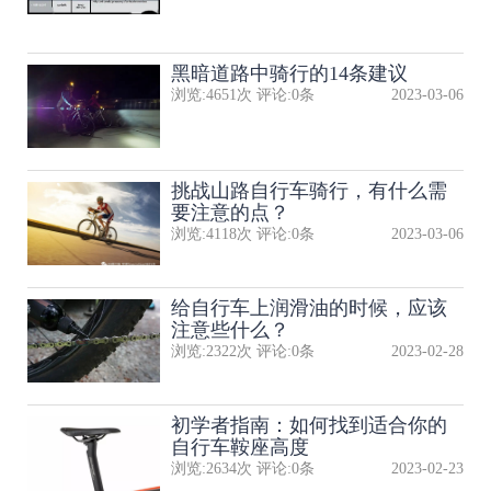
黑暗道路中骑行的14条建议
浏览:
4651
次 评论:
0
条
2023-03-06
挑战山路自行车骑行，有什么需
要注意的点？
浏览:
4118
次 评论:
0
条
2023-03-06
给自行车上润滑油的时候，应该
注意些什么？
浏览:
2322
次 评论:
0
条
2023-02-28
初学者指南：如何找到适合你的
自行车鞍座高度
浏览:
2634
次 评论:
0
条
2023-02-23