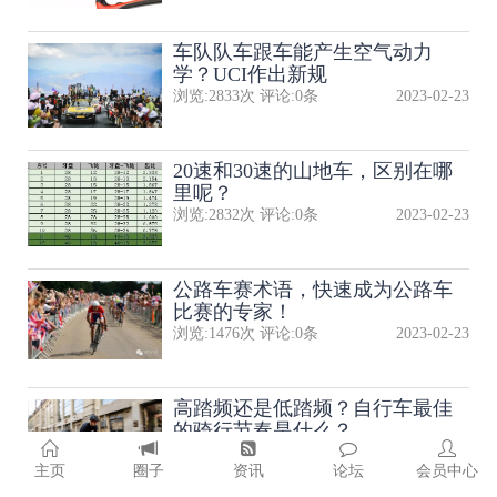
​车队队​车跟车能产生空气动力
学？UCI作出新规
浏览:
2833
次 评论:
0
条
2023-02-23
20速和30速的山地车，区别在哪
里呢？
浏览:
2832
次 评论:
0
条
2023-02-23
公路车赛术语，快速成为公路车
比赛的专家！
浏览:
1476
次 评论:
0
条
2023-02-23
高踏频还是低踏频？自行车最佳
的骑行节奏是什么？
浏览:
2103
次 评论:
0
条
2023-02-23
主页
圈子
资讯
论坛
会员中心