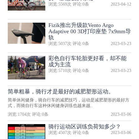
浏览:
5569
次 评论:
0
条
2023-04-12
Fizik推出升级款Vento Argo
Adaptive 00 3D打印座垫 7x9mm导
轨
浏览:
5037
次 评论:
0
条
2023-03-23
彩色自行车轮胎更好看，却不能
成为主流
浏览:
5710
次 评论:
0
条
2023-03-23
简单粗暴，骑行才是最好的减肥塑形运动。
简单休闲健身，骑自行车的减肥技巧，运动是减肥塑形的最好方
式，而骑自行车这种休闲健身训练也越来越..
浏览:
1704
次 评论:
0
条
2023-03-06
骑行运动区训练负荷知多少？
浏览:
4507
次 评论:
0
条
2023-03-06