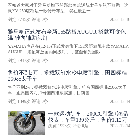
不知道大家对于雅马哈旗下的那款美式巡航太子车熟不熟悉，这
款XV 250堪称是一款传奇车型，就在最近一..
浏览:
2745
次 评论:
0
条
2022-12-16
雅马哈正式发布全新155踏板AUGUR 搭载可变色
温 转向辅助头灯
YAMAHA也选在(12/15)正式发表旗下155级距旗舰车款YAMAHA
AUGUR，搭配海放国内同级对手，甚至领先国际..
浏览:
2947
次 评论:
0
条
2022-12-16
售价不到2万，搭载双缸水冷电喷引擎，国四标准
250cc太子车
售价不到2w，搭载双缸水冷电喷引擎，符合国四标准250cc太子
车！距离国内7月1号国四排放实施，目前国..
浏览:
1399
次 评论:
0
条
2022-12-14
一款运动街车！200CC引擎+液晶
仪表，车重139公斤，售价1.12万
浏览:
1993
次 评论:
0
条
2022-12-14