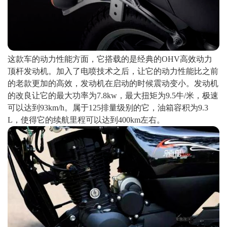
这款车的动力性能方面，它搭载的是经典的OHV高效动力
顶杆发动机。加入了电喷技术之后，让它的动力性能比之前
的老款更加的高效，发动机在启动的时候震动变小。发动机
的改良让它的最大功率为7.8kw，最大扭矩为9.5牛/米，极速
可以达到93km/h。属于125排量级别的它，油箱容积为9.3
L，使得它的续航里程可以达到400km左右。