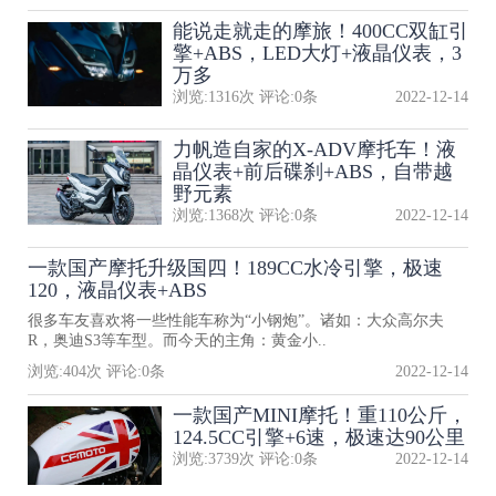
能说走就走的摩旅！400CC双缸引
擎+ABS，LED大灯+液晶仪表，3
万多
浏览:
1316
次 评论:
0
条
2022-12-14
力帆造自家的X-ADV摩托车！液
晶仪表+前后碟刹+ABS，自带越
野元素
浏览:
1368
次 评论:
0
条
2022-12-14
一款国产摩托升级国四！189CC水冷引擎，极速
120，液晶仪表+ABS
很多车友喜欢将一些性能车称为“小钢炮”。诸如：大众高尔夫
R，奥迪S3等车型。而今天的主角：黄金小..
浏览:
404
次 评论:
0
条
2022-12-14
一款国产MINI摩托！重110公斤，
124.5CC引擎+6速，极速达90公里
浏览:
3739
次 评论:
0
条
2022-12-14