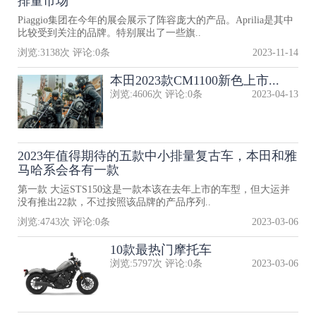
排量市场
Piaggio集团在今年的展会展示了阵容庞大的产品。Aprilia是其中
比较受到关注的品牌。特别展出了一些旗..
浏览:
3138
次 评论:
0
条
2023-11-14
本田2023款CM1100新色上市...
浏览:
4606
次 评论:
0
条
2023-04-13
2023年值得期待的五款中小排量复古车，本田和雅
马哈系会各有一款
第一款 大运STS150这是一款本该在去年上市的车型，但大运并
没有推出22款，不过按照该品牌的产品序列..
浏览:
4743
次 评论:
0
条
2023-03-06
10款最热门摩托车
浏览:
5797
次 评论:
0
条
2023-03-06