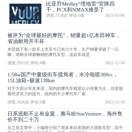
比亚乔Medley“埋地雷”官降四
千，PCX和NMAX难受了
浏览:
7138
次 评论:
0
条
2023-03-06
被评为“全球最好的摩托”，销量超1亿本田神车，
省油耐用开不坏
本田旗下有一款车上市至今已有六十年，生产销量突破了一亿
辆，堪称全球最畅销的摩托车型，这款车就是..
浏览:
2911
次 评论:
0
条
2022-12-16
1.58w国产中量级街车搅局者，水冷电喷300cc，
15L油箱+极速138km
对于大部分车友来说，国内的摩托车都是以小排量为主，但是随
着经济实力的提升。国内的不少摩托车厂家..
浏览:
2626
次 评论:
0
条
2022-12-16
日系巡航不止有金翼，雅马哈StarVenture，海外售
价不到二十万
在之前文章中，小编曾介绍了很多来自美国的大巡航车型，其中