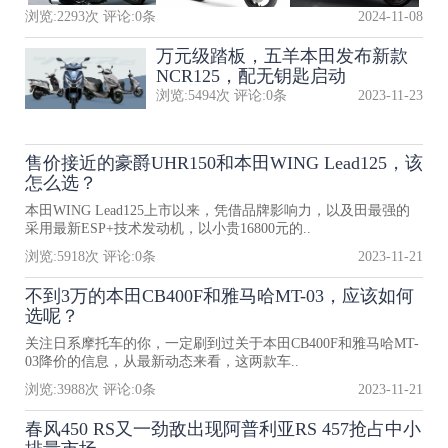
浏览:
2293
次 评论:
0
条
2024-11-08
万元级踏板，五羊本田发布新款
NCR125，配无钥匙启动
浏览:
5494
次 评论:
0
条
2023-11-23
售价接近的豪爵UHR150和本田WING Lead125，该
怎么选？
本田WING Lead125上市以来，凭借品牌影响力，以及田最强的
采用最新ESP+技术发动机，以小贵16800元的..
浏览:
5918
次 评论:
0
条
2023-11-21
不到3万的本田CB400F和雅马哈MT-03，应该如何
选呢？
关注日系摩托车的你，一定刷到过关于本田CB400F和雅马哈MT-
03降价的信息，从最新动态来看，这两款车..
浏览:
3988
次 评论:
0
条
2023-11-21
春风450 RS又一劲敌出现阿普利亚RS 457抢占中小