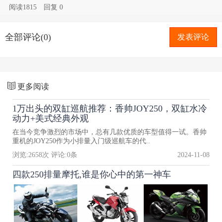
阅读1815
回复
0
全部评论(0)
发表评论
更多阅读
1万出头的双缸巡航推荐：香帅JOY250，双缸水冷
动力+美式经典外观
在当今竞争激烈的市场中，总有几款优质的车型值得一试。香帅
重机的JOY250作为小排量入门级巡航车的代..
浏览:
2658
次 评论:
0
条
2024-11-08
四款250排量摩托,谁是你心中的第一神车