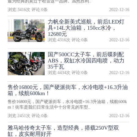
最为经典的莫过于哈雷这一品牌。虽然胜利..
浏览:
3416
次 评论:
0
条
2022-12-16
力帆全新美式巡航，前后LED灯
具+14L大油箱，150cc水冷，
12680元
浏览:
4316
次 评论:
0
条
2022-12-16
国产500CC太子车，前后碟刹配
ABS，双缸水冷国四电喷，动力
35千瓦
浏览:
4434
次 评论:
0
条
2022-12-16
售价16800元，国产硬派街车，水冷电喷+16.3升油
箱，续航600km！
售价16800元，国产硬派街车，水冷电喷+16.3升油箱，续航600k
m！街车是我们日常生活中十分常见的车型..
浏览:
2451
次 评论:
0
条
2022-12-16
雅马哈传奇太子车，造型经典，搭载250V型双
缸，皮实耐用好开