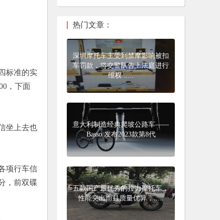
热门文章：
深圳摩托车主受到禁摩影响被扣
车罚款，将交警队告上法庭进行
四标准的实
维权 .....
00，下面
意大利制造经典爬坡公路车——
信坐上去也
Basso 发布2023款第8代
各项行车信
分，前双碟
五款国产最优秀的拉力摩托车，
性能突出而且质量优异，.....