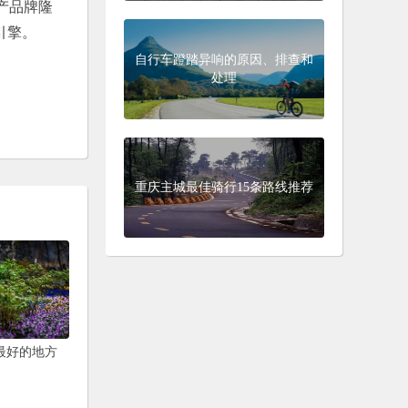
产品牌隆
引擎。
自行车蹬踏异响的原因、排查和
处理
重庆主城最佳骑行15条路线推荐
花最好的地方