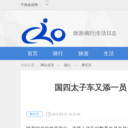
千骑旅游网
|
旅游|骑行|生活日志
首页
骑行
旅游
生活
当前位置：
网站首页
->
骑行
->
摩托车
国四太子车又添一员，
摩托车
2022-03-21 14:55:46