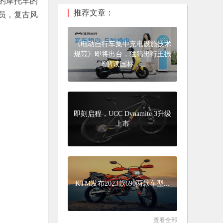
的摩托车的
推荐文章：
员，复古风
《电动自行车集中充电设施技术
规范》即将出台，猛犸出行王振
飞解读国标 .....
即刻启程，UCC Dynamite 3升级
上市
KTM发布2023款690两款车型...
查看全部