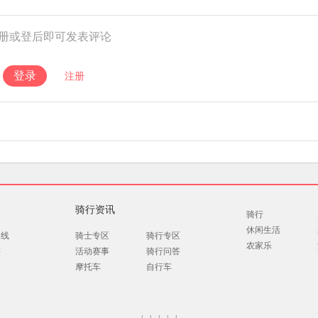
册或登后即可发表评论
登录
注册
骑行资讯
骑行
休闲生活
路线
骑士专区
骑行专区
农家乐
游
活动赛事
骑行问答
摩托车
自行车