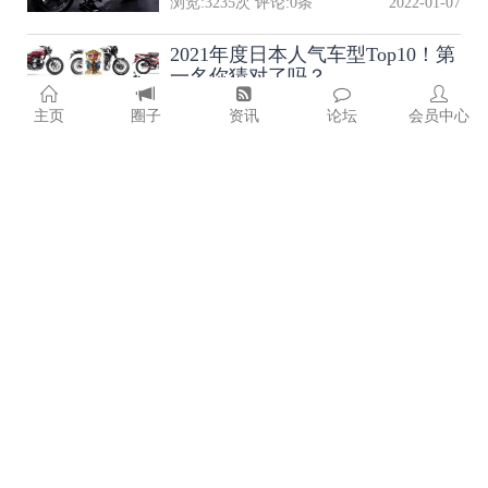
浏览:
3235
次 评论:
0
条
2022-01-07
2021年度日本人气车型Top10！第
一名你猜对了吗？
浏览:
1234
次 评论:
0
条
2022-01-06
主页
圈子
资讯
论坛
会员中心
杜卡迪更新2022年全系车型售
价，平均涨幅3000元
浏览:
1270
次 评论:
0
条
2022-01-06
单缸还是双缸？摩旅应该怎么
选！
浏览:
2040
次 评论:
0
条
2022-01-05
患癌6岁男孩希望能看到摩托经过
家门口，结果来了两万个骑
士……
浏览:
1398
次 评论:
0
条
2021-12-27