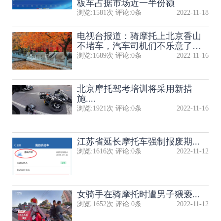
板车占据市场近一半份额
浏览:
1581
次 评论:
0
条
2022-11-18
电视台报道：骑摩托上北京香山
不堵车，汽车司机们不乐意了…
浏览:
1689
次 评论:
0
条
2022-11-16
北京摩托驾考培训将采用新措
施....
浏览:
1921
次 评论:
0
条
2022-11-16
江苏省延长摩托车强制报废期...
浏览:
1616
次 评论:
0
条
2022-11-12
女骑手在骑摩托时遭男子猥亵...
浏览:
1652
次 评论:
0
条
2022-11-12