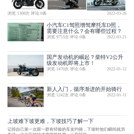
浏览:
1308
次 评论:
0
条
2022-03-26
小汽车C1驾照增驾摩托车D照，
需要注意什么？会有哪些过程？
浏览:
9753
次 评论:
0
条
2022-03-21
国产发动机的崛起？柴特V2公升
级发动机即将上市！
浏览:
1470
次 评论:
0
条
2022-01-12
新人入门，循序渐进的开始骑行
浏览:
1242
次 评论:
0
条
2022-01-11
上坡难下坡更难，下坡技巧了解一下
记得自己第一次跟一群有经验的车友约骑，下坡时他们瞬间就消