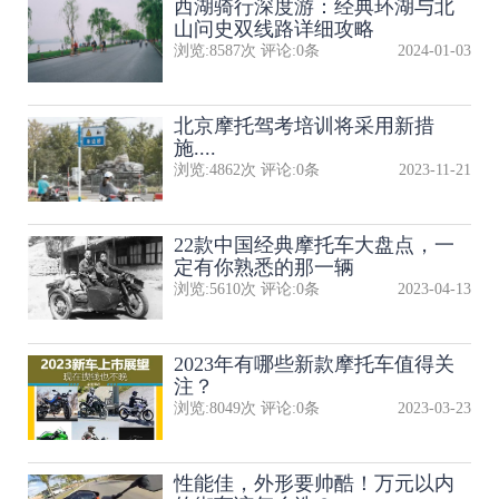
西湖骑行深度游：经典环湖与北
山问史双线路详细攻略
浏览:
8587
次 评论:
0
条
2024-01-03
北京摩托驾考培训将采用新措
施....
浏览:
4862
次 评论:
0
条
2023-11-21
22款中国经典摩托车大盘点，一
定有你熟悉的那一辆
浏览:
5610
次 评论:
0
条
2023-04-13
2023年有哪些新款摩托车值得关
注？
浏览:
8049
次 评论:
0
条
2023-03-23
性能佳，外形要帅酷！万元以内