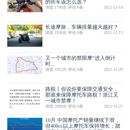
的街车该怎么选？
浏览:
1790
次 评论:
0
条
2022-12-14
长途摩旅，车辆排量越大越好？
浏览:
1930
次 评论:
0
条
2022-12-13
又一个城市的禁限摩”进入倒计
时...
浏览:
1952
次 评论:
0
条
2022-11-29
路权丨你说你要保障交通安全，
那谁来保障摩托车路权！浙江又
一城市禁摩！
浏览:
2899
次 评论:
0
条
2022-11-25
10月 中国摩托产销量继续下滑，
但400cc以上摩托车保持增长；踏