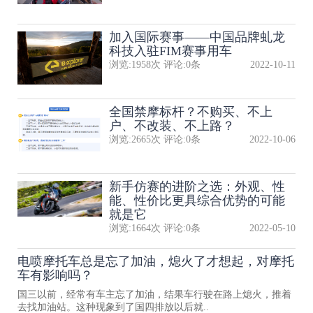
加入国际赛事——中国品牌虬龙
科技入驻FIM赛事用车
浏览:
1958
次 评论:
0
条
2022-10-11
全国禁摩标杆？不购买、不上
户、不改装、不上路？
浏览:
2665
次 评论:
0
条
2022-10-06
新手仿赛的进阶之选：外观、性
能、性价比更具综合优势的可能
就是它
浏览:
1664
次 评论:
0
条
2022-05-10
电喷摩托车总是忘了加油，熄火了才想起，对摩托
车有影响吗？
国三以前，经常有车主忘了加油，结果车行驶在路上熄火，推着
去找加油站。这种现象到了国四排放以后就..