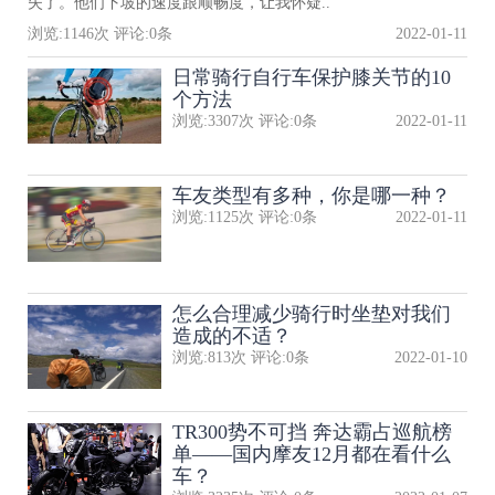
失了。他们下坡的速度跟顺畅度，让我怀疑..
浏览:
1146
次 评论:
0
条
2022-01-11
日常骑行自行车保护膝关节的10
个方法
浏览:
3307
次 评论:
0
条
2022-01-11
车友类型有多种，你是哪一种？
浏览:
1125
次 评论:
0
条
2022-01-11
怎么合理减少骑行时坐垫对我们
造成的不适？
浏览:
813
次 评论:
0
条
2022-01-10
TR300势不可挡 奔达霸占巡航榜
单——国内摩友12月都在看什么
车？