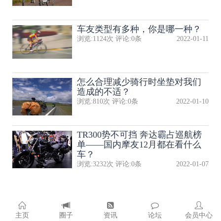
车友类型有多种，你是哪一种？
浏览:
1124
次 评论:
0
条
2022-01-11
怎么合理减少骑行时坐垫对我们
造成的不适？
浏览:
810
次 评论:
0
条
2022-01-10
TR300势不可挡 奔达霸占巡航榜
单——国内摩友12月都在看什么
车？
浏览:
3232
次 评论:
0
条
2022-01-07
主页
圈子
资讯
论坛
会员中心