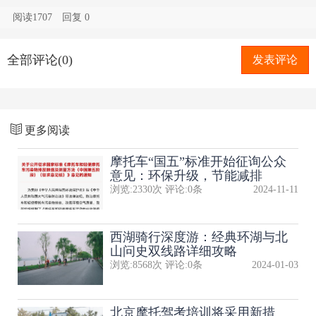
阅读1707
回复
0
全部评论(0)
发表评论
更多阅读
摩托车“国五”标准开始征询公众
意见：环保升级，节能减排
浏览:
2330
次 评论:
0
条
2024-11-11
西湖骑行深度游：经典环湖与北
山问史双线路详细攻略
浏览:
8568
次 评论:
0
条
2024-01-03
北京摩托驾考培训将采用新措