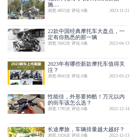
施....
浏览:
4855
次 评论:
0
条
2023-11-21
22款中国经典摩托车大盘点，一
定有你熟悉的那一辆
浏览:
5602
次 评论:
0
条
2023-04-13
2023年有哪些新款摩托车值得关
注？
浏览:
8041
次 评论:
0
条
2023-03-23
性能佳，外形要帅酷！万元以内
的街车该怎么选？
浏览:
1785
次 评论:
0
条
2022-12-14
长途摩旅，车辆排量越大越好？
浏览:
1926
次 评论:
0
条
2022-12-13