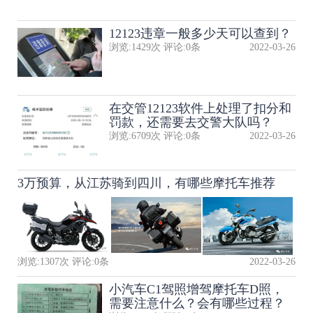
12123违章一般多少天可以查到？
浏览:
1429
次 评论:
0
条
2022-03-26
在交管12123软件上处理了扣分和
罚款，还需要去交警大队吗？
浏览:
6709
次 评论:
0
条
2022-03-26
3万预算，从江苏骑到四川，有哪些摩托车推荐
浏览:
1307
次 评论:
0
条
2022-03-26
小汽车C1驾照增驾摩托车D照，
需要注意什么？会有哪些过程？