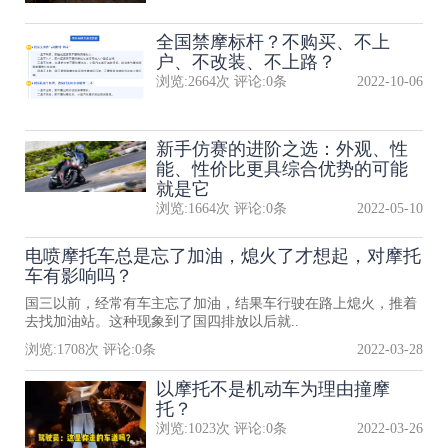
全国禁摩标杆？不购买、不上
户、不改装、不上路？
浏览:
2664
次 评论:
0
条
2022-10-06
新手仿赛的进阶之选：外观、性
能、性价比更具综合优势的可能
就是它
浏览:
1664
次 评论:
0
条
2022-05-10
电喷摩托车总是忘了加油，熄火了才想起，对摩托
车有影响吗？
国三以前，经常有车主忘了加油，结果车行驶在路上熄火，推着
去找加油站。这种现象到了国四排放以后就..
浏览:
1708
次 评论:
0
条
2022-03-28
以摩托不是机动车为理由撞摩
托？
浏览:
1023
次 评论:
0
条
2022-03-26