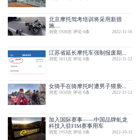
北京摩托驾考培训将采用新措
施....
浏览:
1920
次 评论:
0
条
2022-11-16
江苏省延长摩托车强制报废期...
浏览:
1611
次 评论:
0
条
2022-11-12
女骑手在骑摩托时遭男子猥亵...
浏览:
1650
次 评论:
0
条
2022-11-12
加入国际赛事——中国品牌虬龙
科技入驻FIM赛事用车
浏览:
1953
次 评论:
0
条
2022-10-11