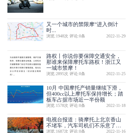
又一个城市的禁限摩”进入倒计
时...
浏览:
1948
次 评论:
0
条
2022-11-29
路权丨你说你要保障交通安全，
那谁来保障摩托车路权！浙江又
一城市禁摩！
浏览:
2895
次 评论:
0
条
2022-11-25
10月 中国摩托产销量继续下滑，
但400cc以上摩托车保持增长；踏
板车占据市场近一半份额
浏览:
1578
次 评论:
0
条
2022-11-18
电视台报道：骑摩托上北京香山
不堵车，汽车司机们不乐意了…
浏览:
1687
次 评论:
0
条
2022-11-16