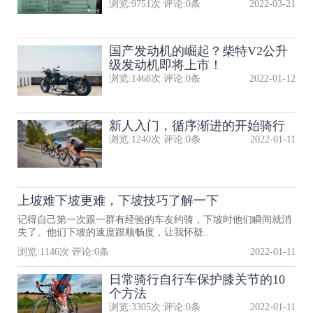
浏览:
9751
次 评论:
0
条
2022-03-21
国产发动机的崛起？柴特V2公升
级发动机即将上市！
浏览:
1468
次 评论:
0
条
2022-01-12
新人入门，循序渐进的开始骑行
浏览:
1240
次 评论:
0
条
2022-01-11
上坡难下坡更难，下坡技巧了解一下
记得自己第一次跟一群有经验的车友约骑，下坡时他们瞬间就消
失了。他们下坡的速度跟顺畅度，让我怀疑..
浏览:
1146
次 评论:
0
条
2022-01-11
日常骑行自行车保护膝关节的10
个方法
浏览:
3305
次 评论:
0
条
2022-01-11