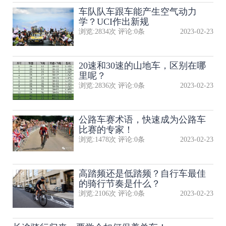
​车队队​车跟车能产生空气动力
学？UCI作出新规
浏览:
2834
次 评论:
0
条
2023-02-23
20速和30速的山地车，区别在哪
里呢？
浏览:
2836
次 评论:
0
条
2023-02-23
公路车赛术语，快速成为公路车
比赛的专家！
浏览:
1478
次 评论:
0
条
2023-02-23
高踏频还是低踏频？自行车最佳
的骑行节奏是什么？
浏览:
2106
次 评论:
0
条
2023-02-23