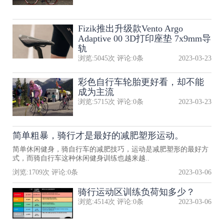
Fizik推出升级款Vento Argo
Adaptive 00 3D打印座垫 7x9mm导
轨
浏览:
5045
次 评论:
0
条
2023-03-23
彩色自行车轮胎更好看，却不能
成为主流
浏览:
5715
次 评论:
0
条
2023-03-23
简单粗暴，骑行才是最好的减肥塑形运动。
简单休闲健身，骑自行车的减肥技巧，运动是减肥塑形的最好方
式，而骑自行车这种休闲健身训练也越来越..
浏览:
1709
次 评论:
0
条
2023-03-06
骑行运动区训练负荷知多少？
浏览:
4514
次 评论:
0
条
2023-03-06