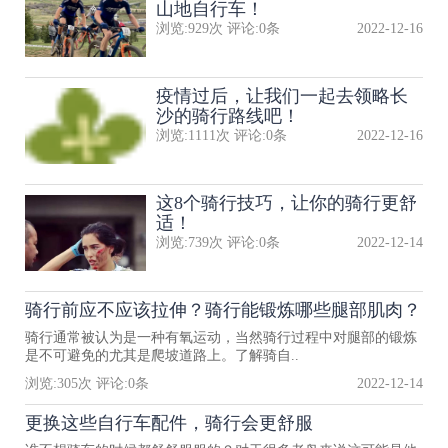
山地自行车！
浏览:
929
次 评论:
0
条
2022-12-16
疫情过后，让我们一起去领略长
沙的骑行路线吧！
浏览:
1111
次 评论:
0
条
2022-12-16
这8个骑行技巧，让你的骑行更舒
适！
浏览:
739
次 评论:
0
条
2022-12-14
骑行前应不应该拉伸？骑行能锻炼哪些腿部肌肉？
骑行通常被认为是一种有氧运动，当然骑行过程中对腿部的锻炼
是不可避免的尤其是爬坡道路上。了解骑自..
浏览:
305
次 评论:
0
条
2022-12-14
更换这些自行车配件，骑行会更舒服