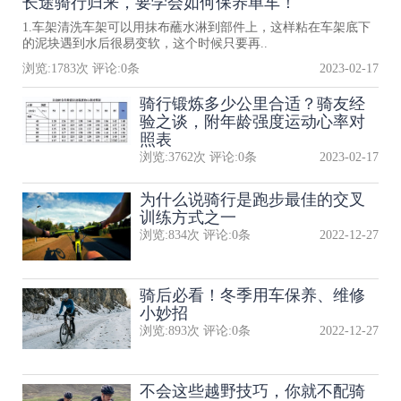
长途骑行归来，要学会如何保养单车！
1.车架清洗车架可以用抹布蘸水淋到部件上，这样粘在车架底下
的泥块遇到水后很易变软，这个时候只要再..
浏览:
1783
次 评论:
0
条
2023-02-17
骑行锻炼多少公里合适？骑友经
验之谈，附年龄强度运动心率对
照表
浏览:
3762
次 评论:
0
条
2023-02-17
为什么说骑行是跑步最佳的交叉
训练方式之一
浏览:
834
次 评论:
0
条
2022-12-27
骑后必看！冬季用车保养、维修
小妙招
浏览:
893
次 评论:
0
条
2022-12-27
不会这些越野技巧，你就不配骑