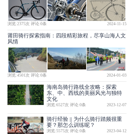
浏览:
2375
次 评论:
0
条
2024-11-15
莆田骑行探索指南：四段精彩旅程，尽享山海人文
风情
浏览:
4501
次 评论:
0
条
2024-01-03
海南岛骑行路线全攻略：探索
东、中、西线的美丽风光与独特
文化
浏览:
6527
次 评论:
0
条
2023-12-07
骑行经验 || 为什么骑行踏频很重
要？那怎么训练呢？
浏览:
5575
次 评论:
0
条
2023-04-12