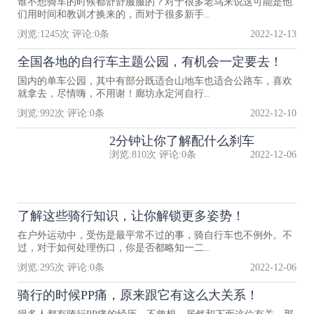
谁不想骑车的时候都舒舒服服的？对于很多老鸟来说这可能是他
们用时间和教训才换来的，而对于很多新手..
浏览:
1245
次 评论:
0
条
2022-12-13
全国各地的自行车主题公园，有机会一定要去！
国内的单车公园，其中有部分既适合山地车也适合公路车，喜欢
就拿去，尽情嗨，不用谢！廊坊永定河自行..
浏览:
992
次 评论:
0
条
2022-12-10
2分钟让你了解配什么刹车
浏览:
810
次 评论:
0
条
2022-12-06
了解这些骑行知识，让你解锁更多姿势！
在户外运动中，受伤是最平常不过的事，骑自行车也不例外。不
过，对于如何处理伤口，你是否都略知一二..
浏览:
295
次 评论:
0
条
2022-12-06
骑行的时候PP痛，原来跟它有这么大关系！