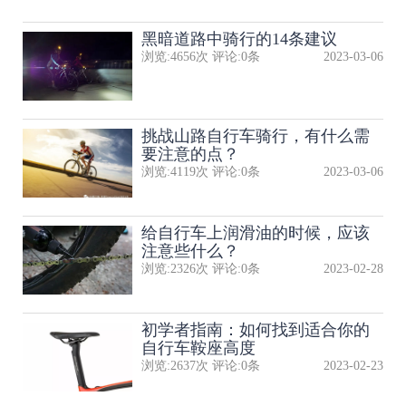
黑暗道路中骑行的14条建议
浏览:
4656
次 评论:
0
条
2023-03-06
挑战山路自行车骑行，有什么需
要注意的点？
浏览:
4119
次 评论:
0
条
2023-03-06
给自行车上润滑油的时候，应该
注意些什么？
浏览:
2326
次 评论:
0
条
2023-02-28
初学者指南：如何找到适合你的
自行车鞍座高度
浏览:
2637
次 评论:
0
条
2023-02-23