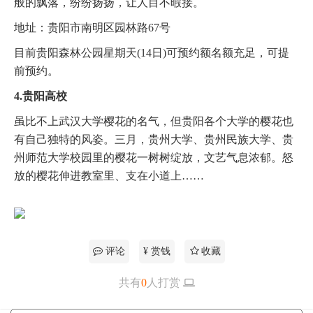
般的飘落，纷纷扬扬，让人目不暇接。
地址：贵阳市南明区园林路67号
目前贵阳森林公园星期天(14日)可预约额名额充足，可提
前预约。
4.贵阳高校
虽比不上武汉大学樱花的名气，但贵阳各个大学的樱花也
有自己独特的风姿。三月，贵州大学、贵州民族大学、贵
州师范大学校园里的樱花一树树绽放，文艺气息浓郁。怒
放的樱花伸进教室里、支在小道上……
评论
¥ 赏钱
收藏
共有
0
人打赏
更多