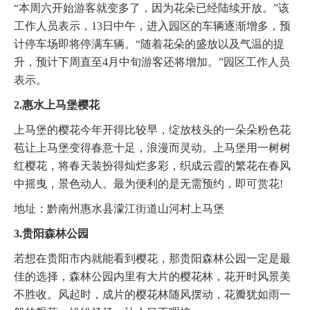
“本周六开始游客就变多了，因为花朵已经陆续开放。”该
工作人员表示，13日中午，进入园区的车辆逐渐增多，预
计停车场即将停满车辆。“随着花朵的盛放以及气温的提
升，预计下周直至4月中旬游客还将增加。”园区工作人员
表示。
2.惠水上马堡樱花
上马堡的樱花今年开得比较早，绽放枝头的一朵朵粉色花
苞让上马堡变得春意十足，浪漫而灵动。上马堡用一树树
红樱花，将春天装扮得灿烂多彩，织成云霞的繁花在春风
中摇曳，景色动人。最为便利的是无需预约，即可赏花!
地址：黔南州惠水县濛江街道山河村上马堡
3.贵阳森林公园
若想在贵阳市内就能看到樱花，那贵阳森林公园一定是最
佳的选择，森林公园内里有大片的樱花林，花开时风景美
不胜收。风起时，成片的樱花林随风摆动，花瓣犹如雨一