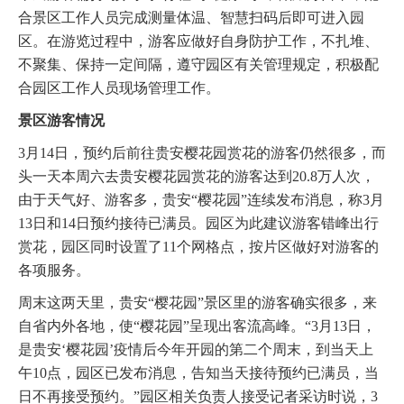
合景区工作人员完成测量体温、智慧扫码后即可进入园
区。在游览过程中，游客应做好自身防护工作，不扎堆、
不聚集、保持一定间隔，遵守园区有关管理规定，积极配
合园区工作人员现场管理工作。
景区游客情况
3月14日，预约后前往贵安樱花园赏花的游客仍然很多，而
头一天本周六去贵安樱花园赏花的游客达到20.8万人次，
由于天气好、游客多，贵安“樱花园”连续发布消息，称3月
13日和14日预约接待已满员。园区为此建议游客错峰出行
赏花，园区同时设置了11个网格点，按片区做好对游客的
各项服务。
周末这两天里，贵安“樱花园”景区里的游客确实很多，来
自省内外各地，使“樱花园”呈现出客流高峰。“3月13日，
是贵安‘樱花园’疫情后今年开园的第二个周末，到当天上
午10点，园区已发布消息，告知当天接待预约已满员，当
日不再接受预约。”园区相关负责人接受记者采访时说，3