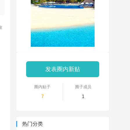
在
发表圈内新贴
圈内贴子
圈子成员
7
1
热门分类