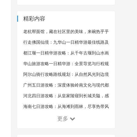
精彩内容
老杭帮面馆，藏在社区里的美味，来碗热乎乎
的杭帮面，吃完浑身舒畅
行走佛国仙境：九华山一日精华游最佳线路及
沿途风景概览
都江堰一日精华游攻略：从千年古堰到山水画
卷的全景探索
华山旅游攻略一日精华游：全景导览与行程规
划的艺术
阿尔山骑行攻略路线规划：从自然风光到边境
体验的探索之旅
广州五日游攻略：深度体验岭南文化与现代都
市魅力
河北四日游攻略：从皇家陵寝到长城关隘，感
受千年古韵！
海南七日游攻略：从海滩到雨林，尽享热带风
情！
更多