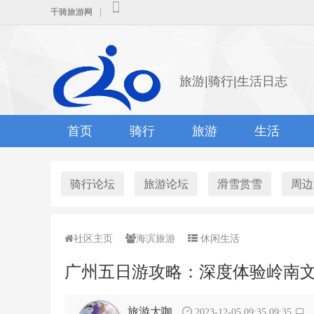
千骑旅游网
|
旅游|骑行|生活日志
首页
骑行
旅游
生活
骑行论坛
旅游论坛
滑雪赏雪
周边
社区主页
海滨旅游
休闲生活
广州五日游攻略：深度体验岭南
旅游大咖
2023-12-05 09:35 09:35