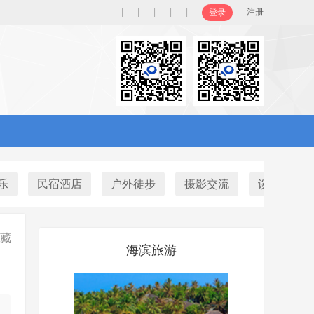
|
|
|
|
|
注册
登录
乐
民宿酒店
户外徒步
摄影交流
谈天说地
藏
海滨旅游