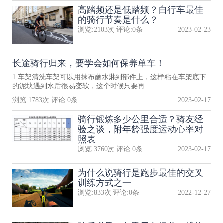
高踏频还是低踏频？自行车最佳
的骑行节奏是什么？
浏览:
2103
次 评论:
0
条
2023-02-23
长途骑行归来，要学会如何保养单车！
1.车架清洗车架可以用抹布蘸水淋到部件上，这样粘在车架底下
的泥块遇到水后很易变软，这个时候只要再..
浏览:
1783
次 评论:
0
条
2023-02-17
骑行锻炼多少公里合适？骑友经
验之谈，附年龄强度运动心率对
照表
浏览:
3760
次 评论:
0
条
2023-02-17
为什么说骑行是跑步最佳的交叉
训练方式之一
浏览:
833
次 评论:
0
条
2022-12-27