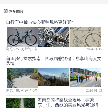
更多阅读
自行车中轴与轴心哪种规格更好呢?
浏览:
2355
次 评论:
0
条
2024-11-15
莆田骑行探索指南：四段精彩旅程，尽享山海人文
风情
浏览:
4482
次 评论:
0
条
2024-01-03
海南岛骑行路线全攻略：探索
东、中、西线的美丽风光与独特