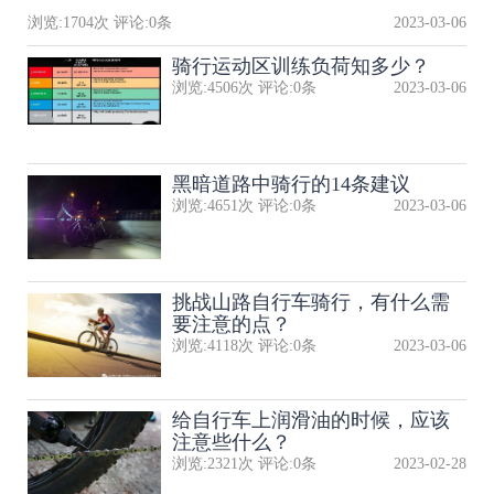
浏览:
1704
次 评论:
0
条
2023-03-06
骑行运动区训练负荷知多少？
浏览:
4506
次 评论:
0
条
2023-03-06
黑暗道路中骑行的14条建议
浏览:
4651
次 评论:
0
条
2023-03-06
挑战山路自行车骑行，有什么需
要注意的点？
浏览:
4118
次 评论:
0
条
2023-03-06
给自行车上润滑油的时候，应该
注意些什么？
浏览:
2321
次 评论:
0
条
2023-02-28