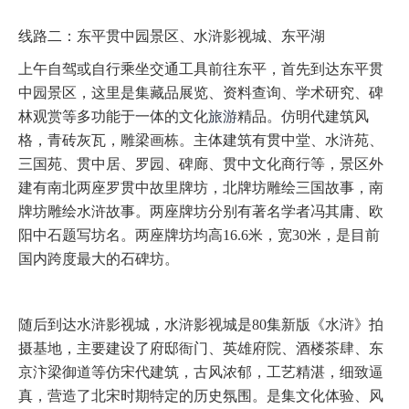
线路二：东平贯中园景区、水浒影视城、东平湖
上午自驾或自行乘坐交通工具前往东平，首先到达东平贯
中园景区，这里是集藏品展览、资料查询、学术研究、碑
林观赏等多功能于一体的文化
旅游
精品。仿明代建筑风
格，青砖灰瓦，雕梁画栋。主体建筑有贯中堂、水浒苑、
三国苑、贯中居、罗园、碑廊、贯中文化商行等，景区外
建有南北两座罗贯中故里牌坊，北牌坊雕绘三国故事，南
牌坊雕绘水浒故事。两座牌坊分别有著名学者冯其庸、欧
阳中石题写坊名。两座牌坊均高16.6米，宽30米，是目前
国内跨度最大的石碑坊。
随后到达水浒影视城，水浒影视城是80集新版《水浒》拍
摄基地，主要建设了府邸衙门、英雄府院、酒楼茶肆、东
京汴梁御道等仿宋代建筑，古风浓郁，工艺精湛，细致逼
真，营造了北宋时期特定的历史氛围。是集文化体验、风