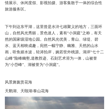
情展示、休闲度假、影视拍摄、游客集散于一体的综合性
旅游服务区。
下午到达东平湖，这里曾是水浒七雄聚义的地方，三面环
山，自然风光秀丽，景色迷人，素有“小洞庭”之称，有天
然的国家级湿地公园。自然风光优美，青山、绿堤、碧
水、蓝天相映成趣，宛然一幅宁静、幽雅、天然的山水
画，听鱼嬉水波，轻涛拍岸，婉若世外桃源。湖岸“七十二
山峰”险峰幽壑,道教胜迹、石刻艺术溶为一体，山被誉
为“小岱峰”、湖被誉为“小洞庭”。
风景旖旎赏花海
天鹅湖、天颐湖/泰山花海