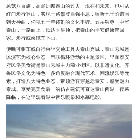
葱茏八百旋，高瞻远瞩泰山的过去、现在和未来。也可从
红门步行登山，实现一路攀登自强不息，聆听七千阶谱写
朝天神曲，仰视五千年铸刻的文化丰碑。五岳独尊，中华
泰山，一路而上，抵达玉皇顶，把泰山的平安健康带回
家。步行或乘缆车下山。
傍晚可驱车或自行乘坐交通工具去泰山秀城，泰山秀城是
以演艺为核心业态，串联循环游动的主题景区。里面泰安
府民俗美食街是泰山秀城主力商业街区。以非遗文化、齐
鲁民俗文化为特色，多角度融合现代艺术、潮流娱乐等元
素，打造八大特色业态，带领游客穿越老泰安，感受魅力
泰城。享受完美食后，沿仿古建筑可直达泰山西湖，夜幕
降临，在这里观看湖中音乐喷泉和水幕电影。