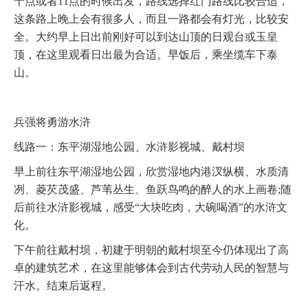
十点或者11点的时候出发，路线选择红门路线比较合适，
这条路上晚上会有很多人，而且一路都会有灯光，比较安
全。大约早上日出前刚好可以到达山顶的日观台或玉皇
顶，在这里观看日出最为合适。早饭后，乘坐缆车下泰
山。
兵强将勇游水浒
线路一：东平湖湿地公园、水浒影视城、戴村坝
早上前往东平湖湿地公园，欣赏湿地内港汊纵横、水质清
冽、菱芡茂盛、芦苇丛生、鱼跃鸟鸣的醉人的水上画卷;随
后前往水浒影视城，感受“大块吃肉，大碗喝酒”的水浒文
化。
下午前往戴村坝，初建于明朝的戴村坝至今仍体现出了高
卓的建筑艺术，在这里能够体会到古代劳动人民的智慧与
汗水。结束后返程。