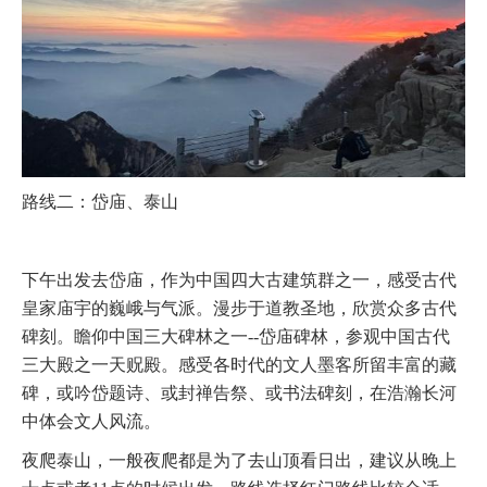
路线二：岱庙、泰山
下午出发去岱庙，作为中国四大古建筑群之一，感受古代
皇家庙宇的巍峨与气派。漫步于道教圣地，欣赏众多古代
碑刻。瞻仰中国三大碑林之一--岱庙碑林，参观中国古代
三大殿之一天贶殿。感受各时代的文人墨客所留丰富的藏
碑，或吟岱题诗、或封禅告祭、或书法碑刻，在浩瀚长河
中体会文人风流。
夜爬泰山，一般夜爬都是为了去山顶看日出，建议从晚上