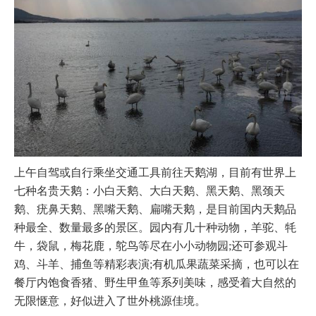
上午自驾或自行乘坐交通工具前往天鹅湖，目前有世界上
七种名贵天鹅：小白天鹅、大白天鹅、黑天鹅、黑颈天
鹅、疣鼻天鹅、黑嘴天鹅、扁嘴天鹅，是目前国内天鹅品
种最全、数量最多的景区。园内有几十种动物，羊驼、牦
牛，袋鼠，梅花鹿，鸵鸟等尽在小小动物园;还可参观斗
鸡、斗羊、捕鱼等精彩表演;有机瓜果蔬菜采摘，也可以在
餐厅内饱食香猪、野生甲鱼等系列美味，感受着大自然的
无限惬意，好似进入了世外桃源佳境。