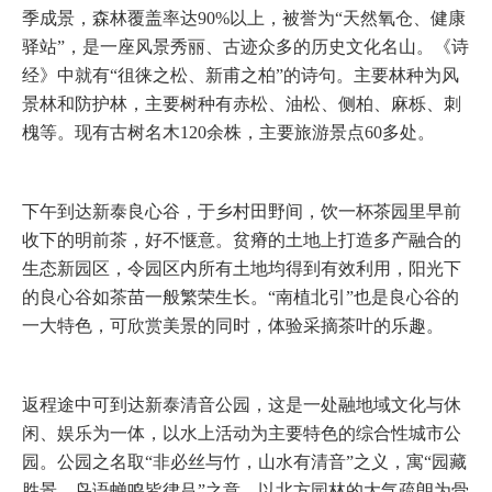
季成景，森林覆盖率达90%以上，被誉为“天然氧仓、健康
驿站”，是一座风景秀丽、古迹众多的历史文化名山。《诗
经》中就有“徂徕之松、新甫之柏”的诗句。主要林种为风
景林和防护林，主要树种有赤松、油松、侧柏、麻栎、刺
槐等。现有古树名木120余株，主要旅游景点60多处。
下午到达新泰良心谷，于乡村田野间，饮一杯茶园里早前
收下的明前茶，好不惬意。贫瘠的土地上打造多产融合的
生态新园区，令园区内所有土地均得到有效利用，阳光下
的良心谷如茶苗一般繁荣生长。“南植北引”也是良心谷的
一大特色，可欣赏美景的同时，体验采摘茶叶的乐趣。
返程途中可到达新泰清音公园，这是一处融地域文化与休
闲、娱乐为一体，以水上活动为主要特色的综合性城市公
园。公园之名取“非必丝与竹，山水有清音”之义，寓“园藏
胜景，鸟语蝉鸣皆律吕”之意。以北方园林的大气疏朗为骨