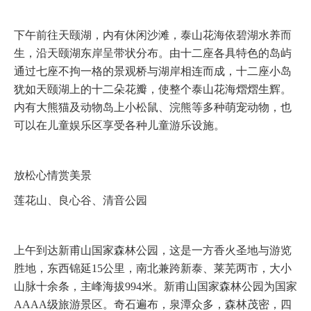
下午前往天颐湖，内有休闲沙滩，泰山花海依碧湖水养而
生，沿天颐湖东岸呈带状分布。由十二座各具特色的岛屿
通过七座不拘一格的景观桥与湖岸相连而成，十二座小岛
犹如天颐湖上的十二朵花瓣，使整个泰山花海熠熠生辉。
内有大熊猫及动物岛上小松鼠、浣熊等多种萌宠动物，也
可以在儿童娱乐区享受各种儿童游乐设施。
放松心情赏美景
莲花山、良心谷、清音公园
上午到达新甫山国家森林公园，这是一方香火圣地与游览
胜地，东西锦延15公里，南北兼跨新泰、莱芜两市，大小
山脉十余条，主峰海拔994米。新甫山国家森林公园为国家
AAAA级旅游景区。奇石遍布，泉潭众多，森林茂密，四