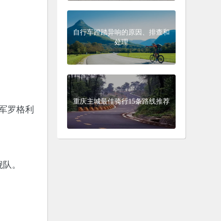
自行车蹬踏异响的原因、排查和
处理
重庆主城最佳骑行15条路线推荐
冠军罗格利
舰队。