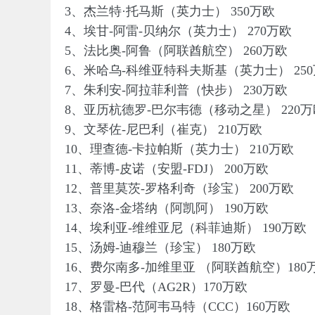
3、杰兰特·托马斯（英力士） 350万欧
4、埃甘-阿雷-贝纳尔（英力士） 270万欧
5、法比奥-阿鲁（阿联酋航空） 260万欧
6、米哈乌-科维亚特科夫斯基（英力士） 25
7、朱利安-阿拉菲利普（快步） 230万欧
8、亚历杭德罗-巴尔韦德（移动之星） 220万
9、文琴佐-尼巴利（崔克） 210万欧
10、理查德-卡拉帕斯（英力士） 210万欧
11、蒂博-皮诺（安盟-FDJ） 200万欧
12、普里莫茨-罗格利奇（珍宝） 200万欧
13、奈洛-金塔纳（阿凯阿） 190万欧
14、埃利亚-维维亚尼（科菲迪斯） 190万欧
15、汤姆-迪穆兰（珍宝） 180万欧
16、费尔南多-加维里亚 （阿联酋航空）180
17、罗曼-巴代（AG2R）170万欧
18、格雷格-范阿韦马特（CCC）160万欧