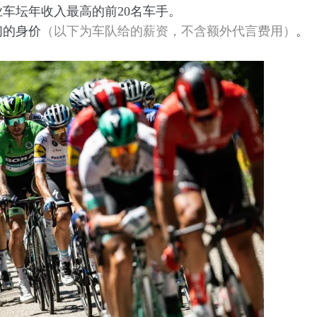
车坛年收入最高的前20名车手。
们的身价
（以下为车队给的薪资，不含额外代言费用）
。