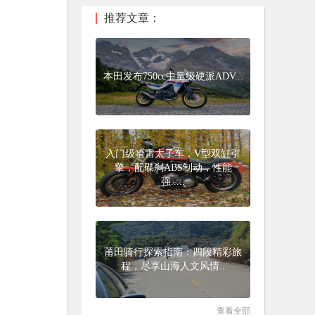
推荐文章：
本田发布750cc中量级硬派ADV...
入门级哈雷太子车，V型双缸引
擎，配碟刹ABS制动，性能
强.....
莆田骑行探索指南：四段精彩旅
程，尽享山海人文风情..
查看全部