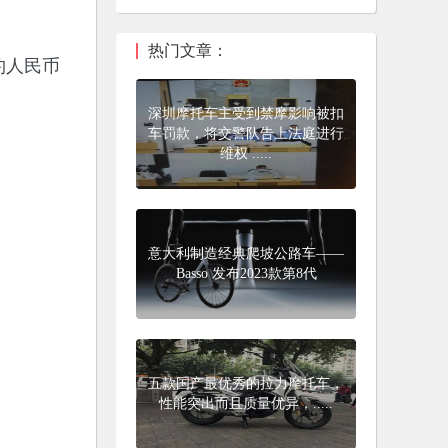
热门文章：
约人民币
深圳摩托车主受到禁摩影响被扣
车罚款，将交警队告上法庭进行
维权 .....
意大利制造经典爬坡公路车——
Basso 发布2023款第8代
五款国产最优秀的拉力摩托车，
性能突出而且质量优异，.....