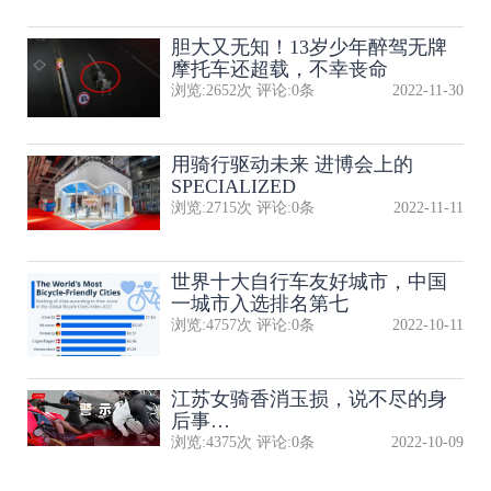
胆大又无知！13岁少年醉驾无牌
摩托车还超载，不幸丧命
浏览:
2652
次 评论:
0
条
2022-11-30
用骑行驱动未来 进博会上的
SPECIALIZED
浏览:
2715
次 评论:
0
条
2022-11-11
世界十大自行车友好城市，中国
一城市入选排名第七
浏览:
4757
次 评论:
0
条
2022-10-11
江苏女骑香消玉损，说不尽的身
后事…
浏览:
4375
次 评论:
0
条
2022-10-09