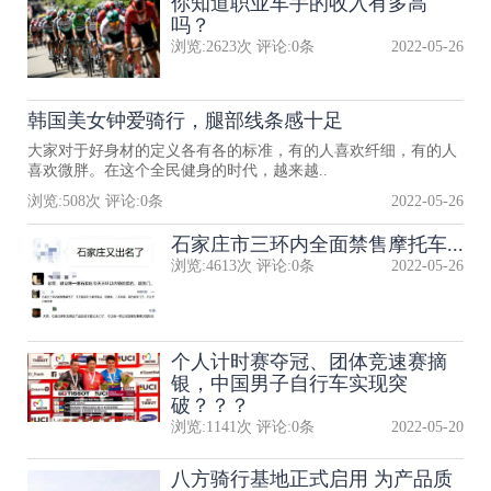
你知道职业车手的收入有多高
吗？
浏览:
2623
次 评论:
0
条
2022-05-26
韩国美女钟爱骑行，腿部线条感十足
大家对于好身材的定义各有各的标准，有的人喜欢纤细，有的人
喜欢微胖。在这个全民健身的时代，越来越..
浏览:
508
次 评论:
0
条
2022-05-26
石家庄市三环内全面禁售摩托车...
浏览:
4613
次 评论:
0
条
2022-05-26
个人计时赛夺冠、团体竞速赛摘
银，中国男子自行车实现突
破？？？
浏览:
1141
次 评论:
0
条
2022-05-20
八方骑行基地正式启用 为产品质