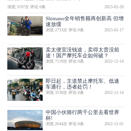
浏览:
3197
次 评论:
0
条
2023-02-20
Shimano全年销售额再创新高 但增
速放缓
浏览:
2733
次 评论:
0
条
2023-02-17
卖太便宜没钱途，卖得太贵没前
途！国产摩托车企如何破？
浏览:
7119
次 评论:
0
条
2022-12-14
即日起，主道禁止摩托车、低速
车通行，违者处罚！
浏览:
3530
次 评论:
0
条
2022-12-14
中国小伙骑行两千公里去看世界
杯!
浏览:
2644
次 评论:
0
条
2022-12-01