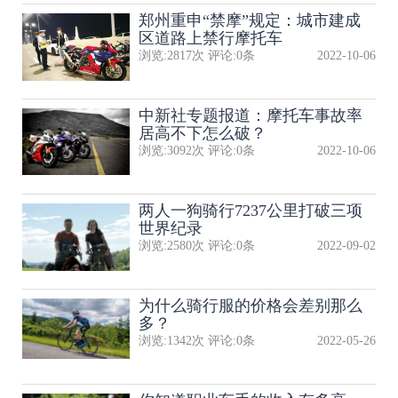
郑州重申“禁摩”规定：城市建成
区道路上禁行摩托车
浏览:
2817
次 评论:
0
条
2022-10-06
中新社专题报道：摩托车事故率
居高不下怎么破？
浏览:
3092
次 评论:
0
条
2022-10-06
两人一狗骑行7237公里打破三项
世界纪录
浏览:
2580
次 评论:
0
条
2022-09-02
为什么骑行服的价格会差别那么
多？
浏览:
1342
次 评论:
0
条
2022-05-26