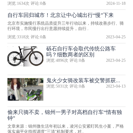
浏览:
1634
次 评论:
0
条
2024-11-18
自行车回归城市！北京让中心城出行“慢”下来
北京市实施慢行系统品质提升三年行动以来，持续改善步行、骑
行环境，市民慢行出行意愿持续提升，自行..
浏览:
3318
次 评论:
0
条
2023-04-25
砾石自行车会取代传统公路车
吗？细数两者的区别
浏览:
4896
次 评论:
0
条
2023-04-25
鬼火少女骑改装车被交警抓获...
浏览:
5031
次 评论:
0
条
2023-04-13
偷来只骑不卖，锦州一男子对高档自行车“情有独
钟”
文章来源：锦州微生活年初以来，凌河公安紧盯民生小案，严格
落实扁平化指挥调度“三清”机制要求，对..