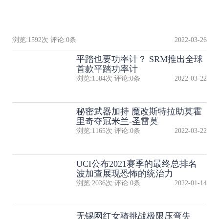
浏览:
1592
次 评论:
0
条
2022-03-26
平踏也要功率计？ SRM推出全球
首款平踏功率计
浏览:
1584
次 评论:
0
条
2022-03-22
秘密武器加持 魔改斯特拉助莫霍
里奇夺冠米兰-圣雷莫
浏览:
1165
次 评论:
0
条
2022-03-22
UCI公布2021赛季的最终总排名
波加查展现恐怖的统治力
浏览:
2036
次 评论:
0
条
2022-01-14
无锡网红女骑挑战极限压弯失