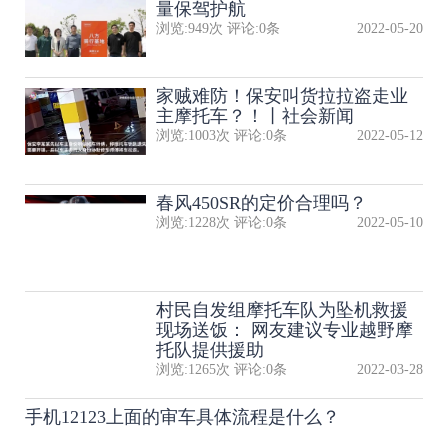
量保驾护航
浏览:
949
次 评论:
0
条
2022-05-20
家贼难防！保安叫货拉拉盗走业
主摩托车？！丨社会新闻
浏览:
1003
次 评论:
0
条
2022-05-12
春风450SR的定价合理吗？
浏览:
1228
次 评论:
0
条
2022-05-10
村民自发组摩托车队为坠机救援
现场送饭： 网友建议专业越野摩
托队提供援助
浏览:
1265
次 评论:
0
条
2022-03-28
手机12123上面的审车具体流程是什么？