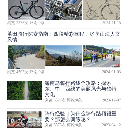
浏览:
2375
次 评论:
0
条
2024-11-15
莆田骑行探索指南：四段精彩旅程，尽享山海人文
风情
浏览:
4502
次 评论:
0
条
2024-01-03
海南岛骑行路线全攻略：探索
东、中、西线的美丽风光与独特
文化
浏览:
6527
次 评论:
0
条
2023-12-07
骑行经验 || 为什么骑行踏频很重
要？那怎么训练呢？
浏览:
5575
次 评论:
0
条
2023-04-12