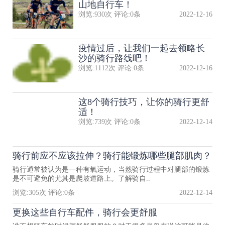
山地自行车！
浏览:
930
次 评论:
0
条
2022-12-16
疫情过后，让我们一起去领略长
沙的骑行路线吧！
浏览:
1112
次 评论:
0
条
2022-12-16
这8个骑行技巧，让你的骑行更舒
适！
浏览:
739
次 评论:
0
条
2022-12-14
骑行前应不应该拉伸？骑行能锻炼哪些腿部肌肉？
骑行通常被认为是一种有氧运动，当然骑行过程中对腿部的锻炼
是不可避免的尤其是爬坡道路上。了解骑自..
浏览:
305
次 评论:
0
条
2022-12-14
更换这些自行车配件，骑行会更舒服