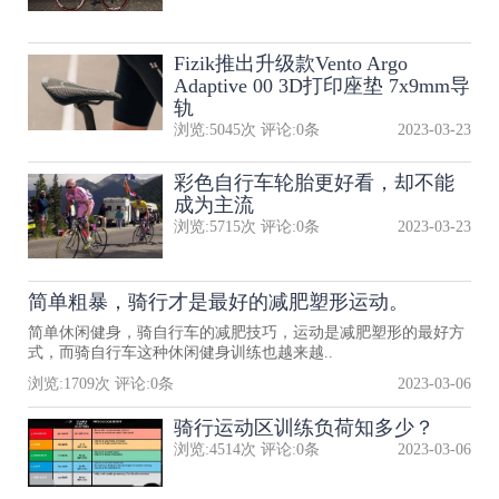
Fizik推出升级款Vento Argo
Adaptive 00 3D打印座垫 7x9mm导
轨
浏览:
5045
次 评论:
0
条
2023-03-23
彩色自行车轮胎更好看，却不能
成为主流
浏览:
5715
次 评论:
0
条
2023-03-23
简单粗暴，骑行才是最好的减肥塑形运动。
简单休闲健身，骑自行车的减肥技巧，运动是减肥塑形的最好方
式，而骑自行车这种休闲健身训练也越来越..
浏览:
1709
次 评论:
0
条
2023-03-06
骑行运动区训练负荷知多少？
浏览:
4514
次 评论:
0
条
2023-03-06