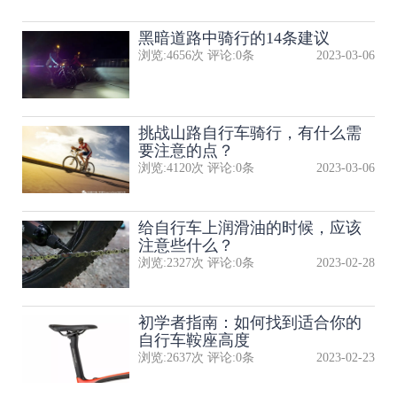
黑暗道路中骑行的14条建议
浏览:
4656
次 评论:
0
条
2023-03-06
挑战山路自行车骑行，有什么需
要注意的点？
浏览:
4120
次 评论:
0
条
2023-03-06
给自行车上润滑油的时候，应该
注意些什么？
浏览:
2327
次 评论:
0
条
2023-02-28
初学者指南：如何找到适合你的
自行车鞍座高度
浏览:
2637
次 评论:
0
条
2023-02-23