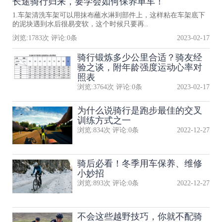
长途骑行归来，要学会如何保养单车！
1.车架清洗车架可以用抹布蘸水淋到部件上，这样粘在车架底下
的泥块遇到水后很易变软，这个时候只要再..
浏览:
1783
次 评论:
0
条
2023-02-17
骑行锻炼多少公里合适？骑友经
验之谈，附年龄强度运动心率对
照表
浏览:
3764
次 评论:
0
条
2023-02-17
为什么说骑行是跑步最佳的交叉
训练方式之一
浏览:
834
次 评论:
0
条
2022-12-27
骑后必看！冬季用车保养、维修
小妙招
浏览:
893
次 评论:
0
条
2022-12-27
不会这些越野技巧，你就不配骑