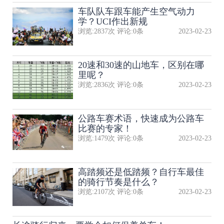
​车队队​车跟车能产生空气动力
学？UCI作出新规
浏览:
2837
次 评论:
0
条
2023-02-23
20速和30速的山地车，区别在哪
里呢？
浏览:
2836
次 评论:
0
条
2023-02-23
公路车赛术语，快速成为公路车
比赛的专家！
浏览:
1479
次 评论:
0
条
2023-02-23
高踏频还是低踏频？自行车最佳
的骑行节奏是什么？
浏览:
2107
次 评论:
0
条
2023-02-23