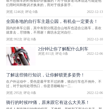
谁不想骑车的时候都舒舒服服的？对于很多老鸟来说这可能是他
们用时间和教训才换来的，而对于很多新手..
浏览:
1246
次 评论:
0
条
2022-12-13
全国各地的自行车主题公园，有机会一定要去！
国内的单车公园，其中有部分既适合山地车也适合公路车，喜欢
就拿去，尽情嗨，不用谢！廊坊永定河自行..
浏览:
992
次 评论:
0
条
2022-12-10
2分钟让你了解配什么刹车
浏览:
811
次 评论:
0
条
2022-12-06
了解这些骑行知识，让你解锁更多姿势！
在户外运动中，受伤是最平常不过的事，骑自行车也不例外。不
过，对于如何处理伤口，你是否都略知一二..
浏览:
295
次 评论:
0
条
2022-12-06
骑行的时候PP痛，原来跟它有这么大关系！