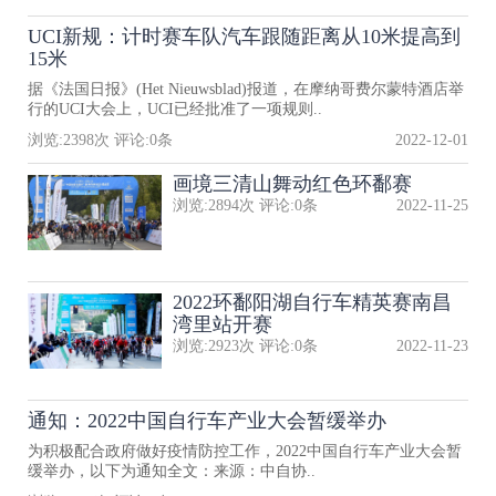
UCI新规：计时赛车队汽车跟随距离从10米提高到
15米
据《法国日报》(Het Nieuwsblad)报道，在摩纳哥费尔蒙特酒店举
行的UCI大会上，UCI已经批准了一项规则..
浏览:
2398
次 评论:
0
条
2022-12-01
画境三清山舞动红色环鄱赛
浏览:
2894
次 评论:
0
条
2022-11-25
2022环鄱阳湖自行车精英赛南昌
湾里站开赛
浏览:
2923
次 评论:
0
条
2022-11-23
通知：2022中国自行车产业大会暂缓举办
为积极配合政府做好疫情防控工作，2022中国自行车产业大会暂
缓举办，以下为通知全文：来源：中自协..