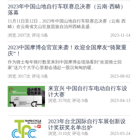
2023年中国山地自行车联赛总决赛（云南·西畴）
落幕
11月11日至12日，2023年中国山地自行车联赛总决赛（云南·西
畴）在云南省文山壮族苗族自治州西畴县盛..
浏览:
2697
次 评论:
0
条
2023-11-14
2023中国摩博会官宣来袭！欢迎全国摩友“骑聚重
庆”！
作为骑士每年骑行数里来到中国摩博会现场看到“欢迎骑士回
家”这六个大字心里都会涌起一股沉甸甸的暖..
浏览:
3017
次 评论:
0
条
2023-08-02
来宜兴 中国自行车电动自行车设
计大赛
浏览:
3578
次 评论:
0
条
2023-04-13
2023年台北国际自行车展创新设
计奖获奖名单出炉
浏览:
3110
次 评论:
0
条
2023-03-24