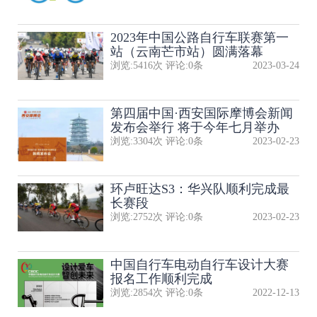
2023年中国公路自行车联赛第一
站（云南芒市站）圆满落幕
浏览:
5416
次 评论:
0
条
2023-03-24
第四届中国·西安国际摩博会新闻
发布会举行 将于今年七月举办
浏览:
3304
次 评论:
0
条
2023-02-23
环卢旺达S3：华兴队顺利完成最
长赛段
浏览:
2752
次 评论:
0
条
2023-02-23
中国自行车电动自行车设计大赛
报名工作顺利完成
浏览:
2854
次 评论:
0
条
2022-12-13