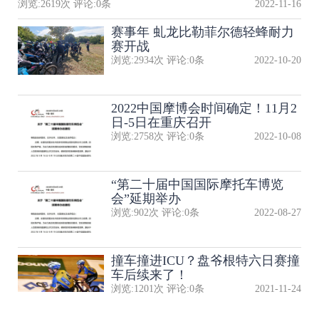
浏览:
2619
次 评论:
0
条
2022-11-16
赛事年 虬龙比勒菲尔德轻蜂耐力
赛开战
浏览:
2934
次 评论:
0
条
2022-10-20
2022中国摩博会时间确定！11月2
日-5日在重庆召开
浏览:
2758
次 评论:
0
条
2022-10-08
“第二十届中国国际摩托车博览
会”延期举办
浏览:
902
次 评论:
0
条
2022-08-27
撞车撞进ICU？盘爷根特六日赛撞
车后续来了！
浏览:
1201
次 评论:
0
条
2021-11-24