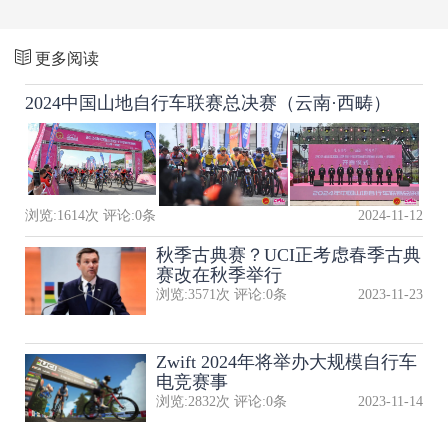
更多阅读
2024中国山地自行车联赛总决赛（云南·西畴）
浏览:
1614
次 评论:
0
条
2024-11-12
秋季古典赛？UCI正考虑春季古典
赛改在秋季举行
浏览:
3571
次 评论:
0
条
2023-11-23
Zwift 2024年将举办大规模自行车
电竞赛事
浏览:
2832
次 评论:
0
条
2023-11-14