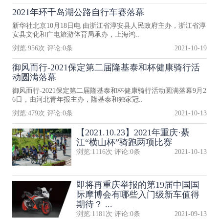
2021年环千岛湖公路自行车赛落幕
新华社北京10月18日电 由浙江省淳安县人民政府主办，浙江省淳
安县文化和广电旅游体育局承办，上海鸿..
浏览:
956
次 评论:
0
条
2021-10-19
御风而行-2021保定第二届隆基泰和杯健康骑行活
动圆满落幕
御风而行-2021保定第二届隆基泰和杯健康骑行活动圆满落幕9月2
6日，由河北青年报主办，隆基泰和独家冠..
浏览:
479
次 评论:
0
条
2021-10-13
【2021.10.23】2021年重庆·綦
江“横山杯”骑跑两项比赛
浏览:
1116
次 评论:
0
条
2021-10-13
即将再重庆举报的第19届中国国
际摩博会有哪些入门级新车值得
期待？ ...
浏览:
1181
次 评论:
0
条
2021-09-13