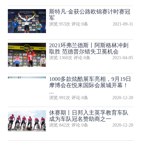
斯特凡·金获公路欧锦赛计时赛冠
军
浏览:
953
次 评论:
0
条
2021-09-11
2021环弗兰德斯丨阿斯格林冲刺
取胜 范德普尔错失卫冕机会
浏览:
1360
次 评论:
0
条
2021-04-05
1000多款炫酷展车亮相，9月19日
摩博会在悦来国际会展城开幕！
...
浏览:
991
次 评论:
0
条
2020-12-20
休赛期丨日邦入主英孚教育车队
成为车队冠名赞助商之一
浏览:
842
次 评论:
0
条
2020-12-20