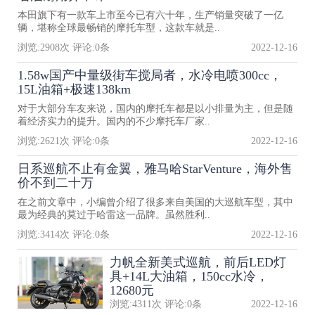
本田旗下有一款车上市至今已有六十年，生产销量突破了一亿
辆，堪称全球最畅销的摩托车型，这款车就是..
浏览:
2908
次 评论:
0
条
2022-12-16
1.58w国产中量级街车搅局者，水冷电喷300cc，
15L油箱+极速138km
对于大部分车友来说，国内的摩托车都是以小排量为主，但是随
着经济实力的提升。国内的不少摩托车厂家..
浏览:
2621
次 评论:
0
条
2022-12-16
日系巡航不止有金翼，雅马哈StarVenture，海外售
价不到二十万
在之前文章中，小编曾介绍了很多来自美国的大巡航车型，其中
最为经典的莫过于哈雷这一品牌。虽然胜利..
浏览:
3414
次 评论:
0
条
2022-12-16
力帆全新美式巡航，前后LED灯
具+14L大油箱，150cc水冷，
12680元
浏览:
4311
次 评论:
0
条
2022-12-16