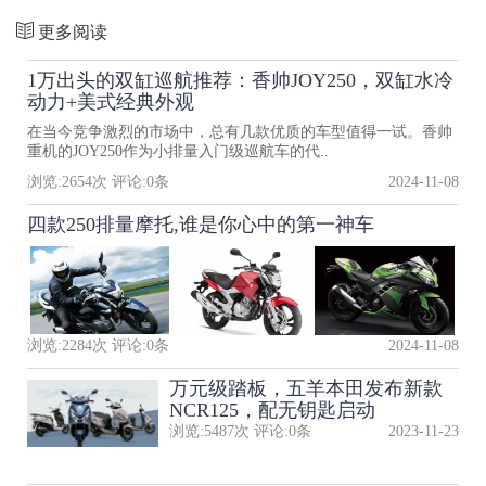
更多阅读
1万出头的双缸巡航推荐：香帅JOY250，双缸水冷
动力+美式经典外观
在当今竞争激烈的市场中，总有几款优质的车型值得一试。香帅
重机的JOY250作为小排量入门级巡航车的代..
浏览:
2654
次 评论:
0
条
2024-11-08
四款250排量摩托,谁是你心中的第一神车
浏览:
2284
次 评论:
0
条
2024-11-08
万元级踏板，五羊本田发布新款
NCR125，配无钥匙启动
浏览:
5487
次 评论:
0
条
2023-11-23