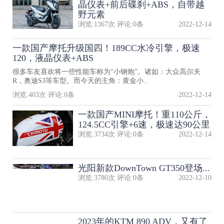
晶仪表+前后碟刹+ABS，自带越
野元素
浏览:
1367
次 评论:
0
条
2022-12-14
一款国产摩托升级国四！189CC水冷引擎，极速
120，液晶仪表+ABS
很多车友喜欢将一些性能车称为“小钢炮”。诸如：大众高尔夫
R，奥迪S3等车型。而今天的主角：黄金小..
浏览:
403
次 评论:
0
条
2022-12-14
一款国产MINI摩托！重110公斤，
124.5CC引擎+6速，极速达90公里
浏览:
3734
次 评论:
0
条
2022-12-14
光阳新款DownTown GT350登场...
浏览:
3780
次 评论:
0
条
2022-12-10
2023年的KTM 890 ADV，又有了