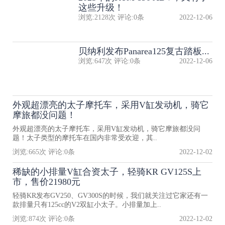
这些升级！
浏览:
2128
次 评论:
0
条
2022-12-06
贝纳利发布Panarea125复古踏板...
浏览:
647
次 评论:
0
条
2022-12-06
外观超漂亮的太子摩托车，采用V缸发动机，骑它
摩旅都没问题！
外观超漂亮的太子摩托车，采用V缸发动机，骑它摩旅都没问
题！太子类型的摩托车在国内非常受欢迎，其..
浏览:
665
次 评论:
0
条
2022-12-02
稀缺的小排量V缸合资太子，轻骑KR GV125S上
市，售价21980元
轻骑KR发布GV250、GV300S的时候，我们就关注过它家还有一
款排量只有125cc的V2双缸小太子。小排量加上..
浏览:
874
次 评论:
0
条
2022-12-02