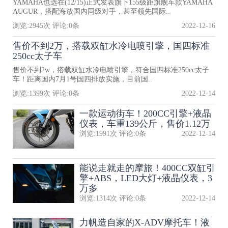
YAMAHA也选在(12/15)正式发表旗下155级距旗舰车款YAMAHA
AUGUR，搭配海放国内同级对手，甚至领先国际..
浏览:
2945
次 评论:
0
条
2022-12-16
售价不到2万，搭载双缸水冷电喷引擎，国四标准
250cc太子车
售价不到2w，搭载双缸水冷电喷引擎，符合国四标准250cc太子
车！距离国内7月1号国四排放实施，目前国..
浏览:
1399
次 评论:
0
条
2022-12-14
一款运动街车！200CC引擎+液晶
仪表，车重139公斤，售价1.12万
浏览:
1991
次 评论:
0
条
2022-12-14
能说走就走的摩旅！400CC双缸引
擎+ABS，LED大灯+液晶仪表，3
万多
浏览:
1314
次 评论:
0
条
2022-12-14
力帆造自家的X-ADV摩托车！液