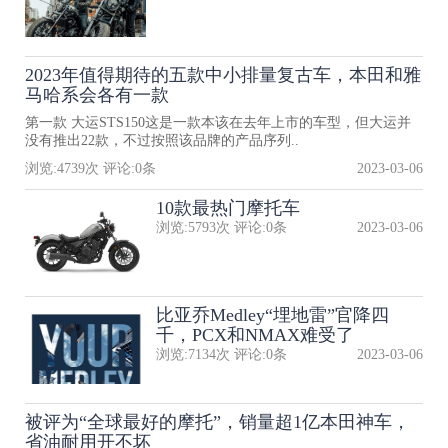
2023年值得期待的五款中小排量复古车，本田和雅
马哈系会各有一款
第一款 大运STS150这是一款本该在去年上市的车型，但大运并
没有推出22款，不过按照该品牌的产品序列..
浏览:
4739
次 评论:
0
条
2023-03-06
10款最热门摩托车
浏览:
5793
次 评论:
0
条
2023-03-06
比亚乔Medley“埋地雷”官降四
千，PCX和NMAX难受了
浏览:
7134
次 评论:
0
条
2023-03-06
被评为“全球最好的摩托”，销量超1亿本田神车，
省油耐用开不坏