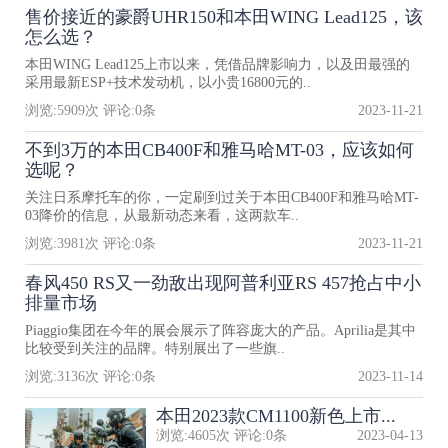
售价接近的豪爵UHR150和本田WING Lead125，该
怎么选？
本田WING Lead125上市以来，凭借品牌影响力，以及田最强的
采用最新ESP+技术发动机，以小贵16800元的..
浏览:
5909
次 评论:
0
条
2023-11-21
不到3万的本田CB400F和雅马哈MT-03，应该如何
选呢？
关注日系摩托车的你，一定刷到过关于本田CB400F和雅马哈MT-
03降价的信息，从最新动态来看，这两款车..
浏览:
3981
次 评论:
0
条
2023-11-21
春风450 RS又一劲敌出现阿普利亚RS 457抢占中小
排量市场
Piaggio集团在今年的展会展示了阵容庞大的产品。Aprilia是其中
比较受到关注的品牌。特别展出了一些旗..
浏览:
3136
次 评论:
0
条
2023-11-14
本田2023款CM1100新色上市...
浏览:
4605
次 评论:
0
条
2023-04-13