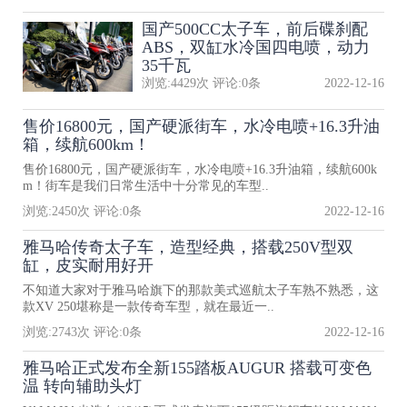
国产500CC太子车，前后碟刹配
ABS，双缸水冷国四电喷，动力
35千瓦
浏览:
4429
次 评论:
0
条
2022-12-16
售价16800元，国产硬派街车，水冷电喷+16.3升油
箱，续航600km！
售价16800元，国产硬派街车，水冷电喷+16.3升油箱，续航600k
m！街车是我们日常生活中十分常见的车型..
浏览:
2450
次 评论:
0
条
2022-12-16
雅马哈传奇太子车，造型经典，搭载250V型双
缸，皮实耐用好开
不知道大家对于雅马哈旗下的那款美式巡航太子车熟不熟悉，这
款XV 250堪称是一款传奇车型，就在最近一..
浏览:
2743
次 评论:
0
条
2022-12-16
雅马哈正式发布全新155踏板AUGUR 搭载可变色
温 转向辅助头灯