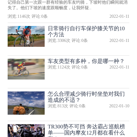
记得自己第一次跟一群有经验的车友约骑，下坡时他们瞬间就消
失了。他们下坡的速度跟顺畅度，让我怀疑..
浏览:
1146
次 评论:
0
条
2022-01-11
日常骑行自行车保护膝关节的10
个方法
浏览:
3306
次 评论:
0
条
2022-01-11
车友类型有多种，你是哪一种？
浏览:
1124
次 评论:
0
条
2022-01-11
怎么合理减少骑行时坐垫对我们
造成的不适？
浏览:
813
次 评论:
0
条
2022-01-10
TR300势不可挡 奔达霸占巡航榜
单——国内摩友12月都在看什么