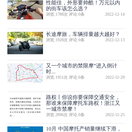
性能佳，外形要帅酷！万元以内
的街车该怎么选？
浏览:
1788
次 评论:
0
条
2022-12-14
长途摩旅，车辆排量越大越好？
浏览:
1928
次 评论:
0
条
2022-12-13
又一个城市的禁限摩”进入倒计
时...
浏览:
1951
次 评论:
0
条
2022-11-29
路权丨你说你要保障交通安全，
那谁来保障摩托车路权！浙江又
一城市禁摩！
浏览:
2896
次 评论:
0
条
2022-11-25
10月 中国摩托产销量继续下滑，