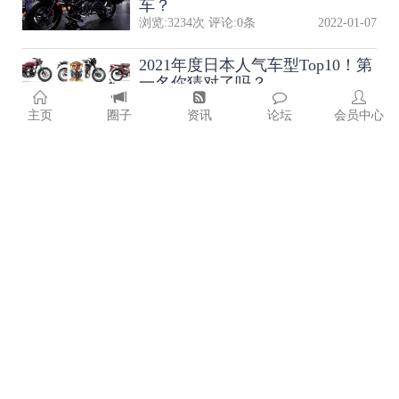
车？
浏览:
3234
次 评论:
0
条
2022-01-07
2021年度日本人气车型Top10！第
一名你猜对了吗？
浏览:
1234
次 评论:
0
条
2022-01-06
主页
圈子
资讯
论坛
会员中心
杜卡迪更新2022年全系车型售
价，平均涨幅3000元
浏览:
1270
次 评论:
0
条
2022-01-06
单缸还是双缸？摩旅应该怎么
选！
浏览:
2039
次 评论:
0
条
2022-01-05
患癌6岁男孩希望能看到摩托经过
家门口，结果来了两万个骑
士……