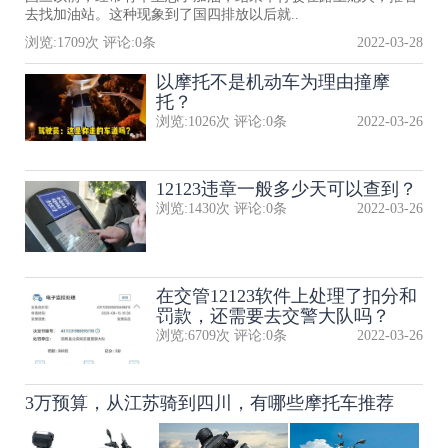
去找加油站。这种现象到了国四排放以后就..
浏览:
1709
次 评论:
0
条
2022-03-28
以摩托不是机动车为理由撞摩
托？
浏览:
1026
次 评论:
0
条
2022-03-26
12123违章一般多少天可以查到？
浏览:
1430
次 评论:
0
条
2022-03-26
在交管12123软件上处理了扣分和
罚款，还需要去交警大队吗？
浏览:
6709
次 评论:
0
条
2022-03-26
3万预算，从江苏骑到四川，有哪些摩托车推荐