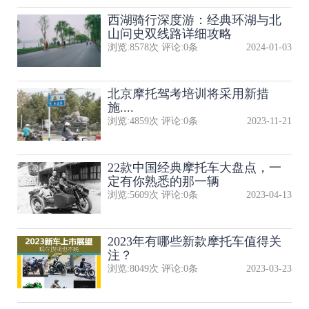
西湖骑行深度游：经典环湖与北
山问史双线路详细攻略
浏览:
8578
次 评论:
0
条
2024-01-03
北京摩托驾考培训将采用新措
施....
浏览:
4859
次 评论:
0
条
2023-11-21
22款中国经典摩托车大盘点，一
定有你熟悉的那一辆
浏览:
5609
次 评论:
0
条
2023-04-13
2023年有哪些新款摩托车值得关
注？
浏览:
8049
次 评论:
0
条
2023-03-23