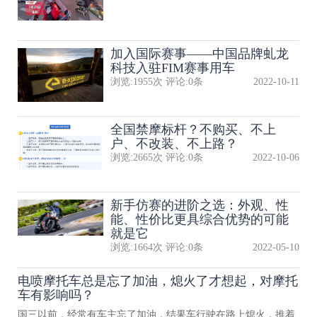
加入国际赛事——中国品牌虬龙
科技入驻FIM赛事用车
浏览:
1955
次 评论:
0
条
2022-10-11
全国禁摩标杆？不购买、不上
户、不改装、不上路？
浏览:
2665
次 评论:
0
条
2022-10-06
新手仿赛的进阶之选：外观、性
能、性价比更具综合优势的可能
就是它
浏览:
1664
次 评论:
0
条
2022-05-10
电喷摩托车总是忘了加油，熄火了才想起，对摩托
车有影响吗？
国三以前，经常有车主忘了加油，结果车行驶在路上熄火，推着