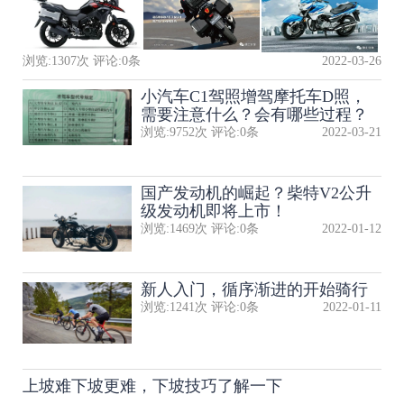
浏览:
1307
次 评论:
0
条
2022-03-26
小汽车C1驾照增驾摩托车D照，
需要注意什么？会有哪些过程？
浏览:
9752
次 评论:
0
条
2022-03-21
国产发动机的崛起？柴特V2公升
级发动机即将上市！
浏览:
1469
次 评论:
0
条
2022-01-12
新人入门，循序渐进的开始骑行
浏览:
1241
次 评论:
0
条
2022-01-11
上坡难下坡更难，下坡技巧了解一下