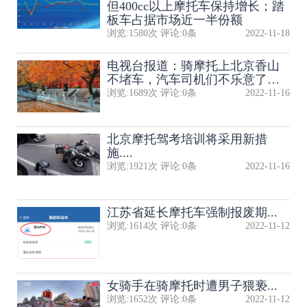
但400cc以上摩托车保持增长；踏
板车占据市场近一半份额
浏览:
1580
次 评论:
0
条
2022-11-18
电视台报道：骑摩托上北京香山
不堵车，汽车司机们不乐意了…
浏览:
1689
次 评论:
0
条
2022-11-16
北京摩托驾考培训将采用新措
施....
浏览:
1921
次 评论:
0
条
2022-11-16
江苏省延长摩托车强制报废期...
浏览:
1614
次 评论:
0
条
2022-11-12
女骑手在骑摩托时遭男子猥亵...
浏览:
1652
次 评论:
0
条
2022-11-12