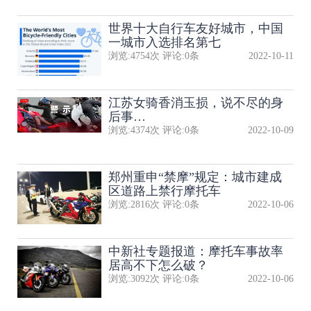
世界十大自行车友好城市，中国
一城市入选排名第七
浏览:
4754
次 评论:
0
条
2022-10-11
江苏女骑香消玉损，说不尽的身
后事…
浏览:
4374
次 评论:
0
条
2022-10-09
郑州重申“禁摩”规定：城市建成
区道路上禁行摩托车
浏览:
2816
次 评论:
0
条
2022-10-06
中新社专题报道：摩托车事故率
居高不下怎么破？
浏览:
3092
次 评论:
0
条
2022-10-06