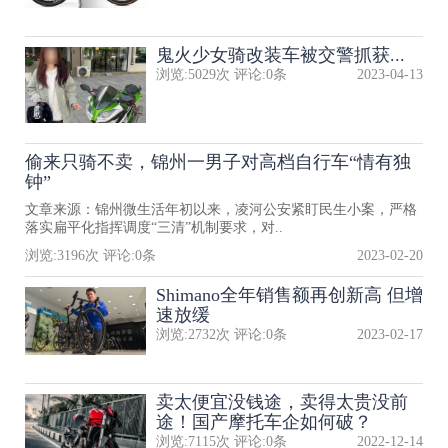
鬼火少女骑改装车被交警抓获...
浏览:
5029
次 评论:
0
条
2023-04-13
偷来只骑不卖，锦州一男子对高档自行车“情有独
钟”
文章来源：锦州微生活年初以来，凌河公安紧盯民生小案，严格
落实扁平化指挥调度“三清”机制要求，对..
浏览:
3196
次 评论:
0
条
2023-02-20
Shimano全年销售额再创新高 但增
速放缓
浏览:
2732
次 评论:
0
条
2023-02-17
卖太便宜没钱途，卖得太贵没前
途！国产摩托车企如何破？
浏览:
7115
次 评论:
0
条
2022-12-14