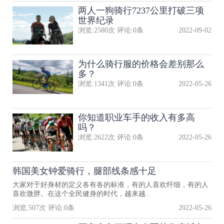
两人一狗骑行7237公里打破三项
世界纪录
浏览:
2580
次 评论:
0
条
2022-09-02
为什么骑行服的价格会差别那么
多？
浏览:
1341
次 评论:
0
条
2022-05-26
你知道职业车手的收入有多高
吗？
浏览:
2622
次 评论:
0
条
2022-05-26
韩国美女钟爱骑行，腿部线条感十足
大家对于好身材的定义各有各的标准，有的人喜欢纤细，有的人
喜欢微胖。在这个全民健身的时代，越来越..
浏览:
507
次 评论:
0
条
2022-05-26