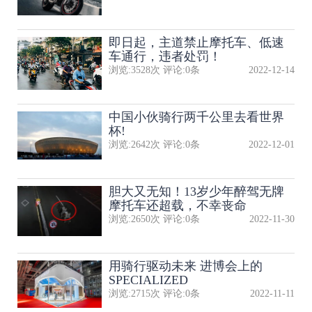
即日起，主道禁止摩托车、低速
车通行，违者处罚！
浏览:
3528
次 评论:
0
条
2022-12-14
中国小伙骑行两千公里去看世界
杯!
浏览:
2642
次 评论:
0
条
2022-12-01
胆大又无知！13岁少年醉驾无牌
摩托车还超载，不幸丧命
浏览:
2650
次 评论:
0
条
2022-11-30
用骑行驱动未来 进博会上的
SPECIALIZED
浏览:
2715
次 评论:
0
条
2022-11-11