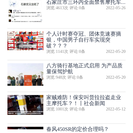
石家庄市三环内全面禁售摩托车...
浏览:
4613
次 评论:
0
条
2022-05-26
个人计时赛夺冠、团体竞速赛摘
银，中国男子自行车实现突
破？？？
浏览:
1141
次 评论:
0
条
2022-05-20
八方骑行基地正式启用 为产品质
量保驾护航
浏览:
948
次 评论:
0
条
2022-05-20
家贼难防！保安叫货拉拉盗走业
主摩托车？！丨社会新闻
浏览:
1001
次 评论:
0
条
2022-05-12
春风450SR的定价合理吗？