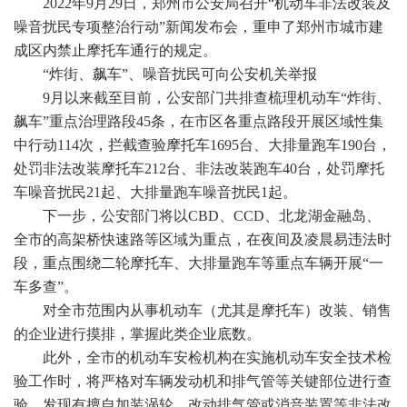
2022年9月29日，郑州市公安局召开“机动车非法改装及
噪音扰民专项整治行动”新闻发布会，重申了郑州市城市建
成区内禁止摩托车通行的规定。
“炸街、飙车”、噪音扰民可向公安机关举报
9月以来截至目前，公安部门共排查梳理机动车“炸街、
飙车”重点治理路段45条，在市区各重点路段开展区域性集
中行动114次，拦截查验摩托车1695台、大排量跑车190台，
处罚非法改装摩托车212台、非法改装跑车40台，处罚摩托
车噪音扰民21起、大排量跑车噪音扰民1起。
下一步，公安部门将以CBD、CCD、北龙湖金融岛、
全市的高架桥快速路等区域为重点，在夜间及凌晨易违法时
段，重点围绕二轮摩托车、大排量跑车等重点车辆开展“一
车多查”。
对全市范围内从事机动车（尤其是摩托车）改装、销售
的企业进行摸排，掌握此类企业底数。
此外，全市的机动车安检机构在实施机动车安全技术检
验工作时，将严格对车辆发动机和排气管等关键部位进行查
验，发现有擅自加装涡轮、改动排气管或消音装置等非法改