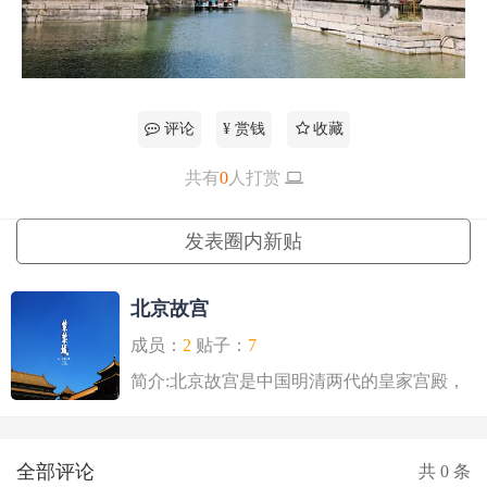
评论
¥ 赏钱
收藏
共有
0
人打赏
更多
发表圈内新贴
北京故宫
成员：
2
贴子：
7
简介:北京故宫是中国明清两代的皇家宫殿，
旧称紫禁城，位于..
全部评论
共
0
条