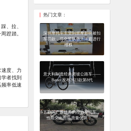
热门文章：
：踩、拉、
一周蹬踏。
深圳摩托车主受到禁摩影响被扣
车罚款，将交警队告上法庭进行
维权 .....
求速度、力
意大利制造经典爬坡公路车——
初学者找到
Basso 发布2023款第8代
高频率低速
。
五款国产最优秀的拉力摩托车，
性能突出而且质量优异，.....