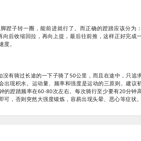
，脚蹬子转一圈，能前进就行了。而正确的蹬踏应该分为
再向后收缩回拉，再向上提，最后往前推，这样正好完成
速度。
’，如没有骑过长途的一下子骑了50公里，而且在途中，只追
会出现积水。运动量、频率和强度是运动的三原则。建议
的蹬踏频率在60-80次左右。每次骑行至少要有20分钟
即可，否则突然大强度锻炼，容易出现头晕、恶心等症状