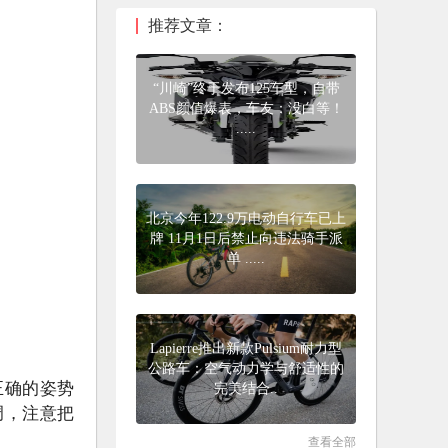
推荐文章：
“川崎”终于发布125车型，自带
ABS颜值爆表，车友：没白等！
.....
北京今年122.9万电动自行车已上
牌 11月1日后禁止向违法骑手派
单 .....
Lapierre推出新款Pulsium耐力型
公路车：空气动力学与舒适性的
正确的姿势
完美结合..
调，注意把
查看全部