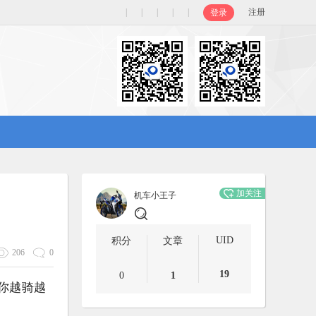
|
|
|
|
|
注册
登录
加关注
机车小王子
UID
积分
文章
206
0
19
0
1
你越骑越