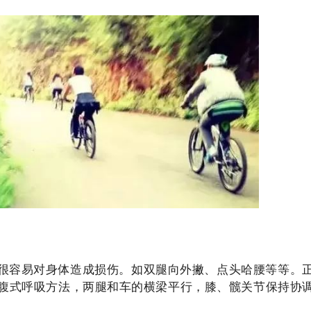
很容易对身体造成损伤。如双腿向外撇、点头哈腰等等。
腹式呼吸方法，两腿和车的横梁平行，膝、髋关节保持协