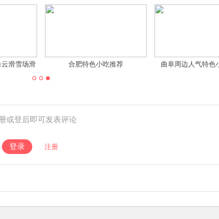
齐白云滑雪场滑
合肥特色小吃推荐
曲阜周边人气特色
钱
册或登后即可发表评论
登录
注册