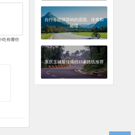
自行车蹬踏异响的原因、排查和
处理
小吃有哪些
重庆主城最佳骑行15条路线推荐