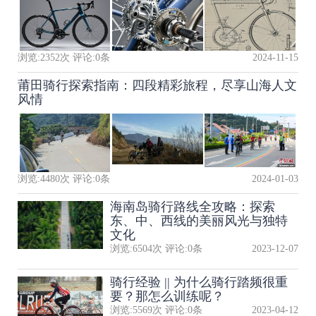
浏览:
2352
次 评论:
0
条
2024-11-15
莆田骑行探索指南：四段精彩旅程，尽享山海人文
风情
浏览:
4480
次 评论:
0
条
2024-01-03
海南岛骑行路线全攻略：探索
东、中、西线的美丽风光与独特
文化
浏览:
6504
次 评论:
0
条
2023-12-07
骑行经验 || 为什么骑行踏频很重
要？那怎么训练呢？
浏览:
5569
次 评论:
0
条
2023-04-12