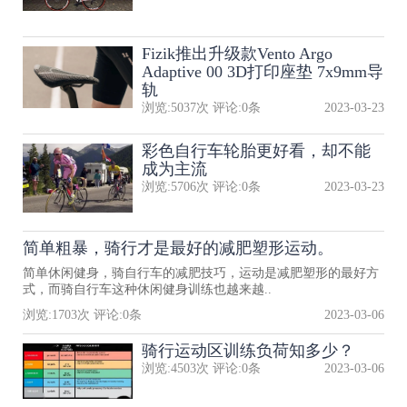
Fizik推出升级款Vento Argo
Adaptive 00 3D打印座垫 7x9mm导
轨
浏览:
5037
次 评论:
0
条
2023-03-23
彩色自行车轮胎更好看，却不能
成为主流
浏览:
5706
次 评论:
0
条
2023-03-23
简单粗暴，骑行才是最好的减肥塑形运动。
简单休闲健身，骑自行车的减肥技巧，运动是减肥塑形的最好方
式，而骑自行车这种休闲健身训练也越来越..
浏览:
1703
次 评论:
0
条
2023-03-06
骑行运动区训练负荷知多少？
浏览:
4503
次 评论:
0
条
2023-03-06