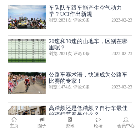
​车队队​车跟车能产生空气动力
学？UCI作出新规
浏览:
2831
次 评论:
0
条
2023-02-23
20速和30速的山地车，区别在哪
里呢？
浏览:
2831
次 评论:
0
条
2023-02-23
公路车赛术语，快速成为公路车
比赛的专家！
浏览:
1474
次 评论:
0
条
2023-02-23
高踏频还是低踏频？自行车最佳
的骑行节奏是什么？
浏览:
2103
次 评论:
0
条
2023-02-23
主页
圈子
资讯
论坛
会员中心