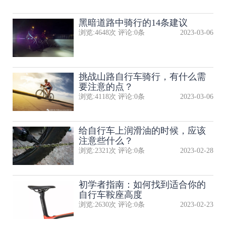
黑暗道路中骑行的14条建议
浏览:
4648
次 评论:
0
条
2023-03-06
挑战山路自行车骑行，有什么需
要注意的点？
浏览:
4118
次 评论:
0
条
2023-03-06
给自行车上润滑油的时候，应该
注意些什么？
浏览:
2321
次 评论:
0
条
2023-02-28
初学者指南：如何找到适合你的
自行车鞍座高度
浏览:
2630
次 评论:
0
条
2023-02-23