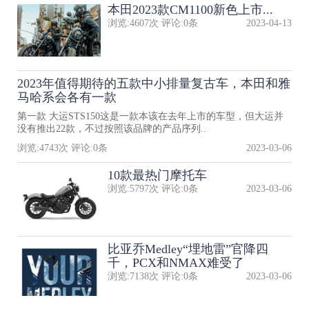
本田2023款CM1100新色上市...
浏览:
4607
次 评论:
0
条
2023-04-13
2023年值得期待的五款中小排量复古车，本田和雅
马哈系会各有一款
第一款 大运STS150这是一款本该在去年上市的车型，但大运并
没有推出22款，不过按照该品牌的产品序列..
浏览:
4743
次 评论:
0
条
2023-03-06
10款最热门摩托车
浏览:
5797
次 评论:
0
条
2023-03-06
比亚乔Medley“埋地雷”官降四
千，PCX和NMAX难受了
浏览:
7138
次 评论:
0
条
2023-03-06