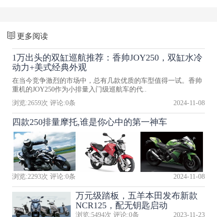
更多阅读
1万出头的双缸巡航推荐：香帅JOY250，双缸水冷
动力+美式经典外观
在当今竞争激烈的市场中，总有几款优质的车型值得一试。香帅
重机的JOY250作为小排量入门级巡航车的代..
浏览:
2659
次 评论:
0
条
2024-11-08
四款250排量摩托,谁是你心中的第一神车
浏览:
2293
次 评论:
0
条
2024-11-08
万元级踏板，五羊本田发布新款
NCR125，配无钥匙启动
浏览:
5494
次 评论:
0
条
2023-11-23