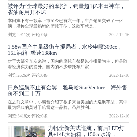
被评为“全球最好的摩托”，销量超1亿本田神车，
省油耐用开不坏
本田旗下有一款车上市至今已有六十年，生产销量突破了一亿
辆，堪称全球最畅销的摩托车型，这款车就是..
浏览:
2911
次 评论:
0
条
2022-12-16
1.58w国产中量级街车搅局者，水冷电喷300cc，
15L油箱+极速138km
对于大部分车友来说，国内的摩托车都是以小排量为主，但是随
着经济实力的提升。国内的不少摩托车厂家..
浏览:
2626
次 评论:
0
条
2022-12-16
日系巡航不止有金翼，雅马哈StarVenture，海外售
价不到二十万
在之前文章中，小编曾介绍了很多来自美国的大巡航车型，其中
最为经典的莫过于哈雷这一品牌。虽然胜利..
浏览:
3418
次 评论:
0
条
2022-12-16
力帆全新美式巡航，前后LED灯
具+14L大油箱，150cc水冷，