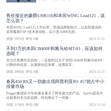
售价接近的豪爵UHR150和本田WING Lead125，该
怎么选？
本田WING Lead125上市以来，凭借品牌影响力，以及田最强的
采用最新ESP+技术发动机，以小贵16800元的..
浏览:
5919
次 评论:
0
条
2023-11-21
不到3万的本田CB400F和雅马哈MT-03，应该如何
选呢？
关注日系摩托车的你，一定刷到过关于本田CB400F和雅马哈MT-
03降价的信息，从最新动态来看，这两款车..
浏览:
3988
次 评论:
0
条
2023-11-21
春风450 RS又一劲敌出现阿普利亚RS 457抢占中小
排量市场
Piaggio集团在今年的展会展示了阵容庞大的产品。Aprilia是其中
比较受到关注的品牌。特别展出了一些旗..
浏览:
3138
次 评论:
0
条
2023-11-14