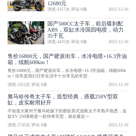
12680元
浏览:
4317
次 评论:
0
条
2022-12-16
国产500CC太子车，前后碟刹配
ABS，双缸水冷国四电喷，动力
35千瓦
浏览:
4435
次 评论:
0
条
2022-12-16
售价16800元，国产硬派街车，水冷电喷+16.3升油
箱，续航600km！
售价16800元，国产硬派街车，水冷电喷+16.3升油箱，续航600k
m！街车是我们日常生活中十分常见的车型..
浏览:
2452
次 评论:
0
条
2022-12-16
雅马哈传奇太子车，造型经典，搭载250V型双
缸，皮实耐用好开
不知道大家对于雅马哈旗下的那款美式巡航太子车熟不熟悉，这
款XV 250堪称是一款传奇车型，就在最近一..
浏览:
2745
次 评论:
0
条
2022-12-16