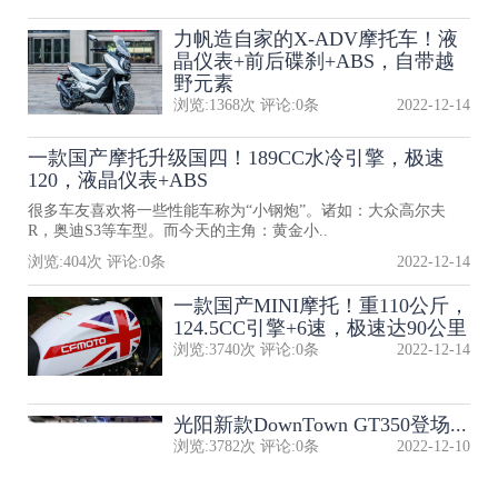
力帆造自家的X-ADV摩托车！液
晶仪表+前后碟刹+ABS，自带越
野元素
浏览:
1368
次 评论:
0
条
2022-12-14
一款国产摩托升级国四！189CC水冷引擎，极速
120，液晶仪表+ABS
很多车友喜欢将一些性能车称为“小钢炮”。诸如：大众高尔夫
R，奥迪S3等车型。而今天的主角：黄金小..
浏览:
404
次 评论:
0
条
2022-12-14
一款国产MINI摩托！重110公斤，
124.5CC引擎+6速，极速达90公里
浏览:
3740
次 评论:
0
条
2022-12-14
光阳新款DownTown GT350登场...
浏览:
3782
次 评论:
0
条
2022-12-10