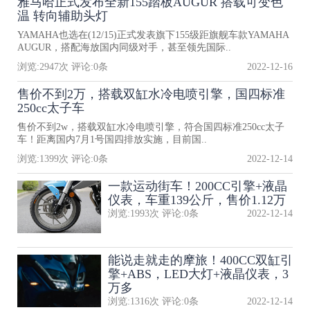
雅马哈正式发布全新155踏板AUGUR 搭载可变色
温 转向辅助头灯
YAMAHA也选在(12/15)正式发表旗下155级距旗舰车款YAMAHA
AUGUR，搭配海放国内同级对手，甚至领先国际..
浏览:
2947
次 评论:
0
条
2022-12-16
售价不到2万，搭载双缸水冷电喷引擎，国四标准
250cc太子车
售价不到2w，搭载双缸水冷电喷引擎，符合国四标准250cc太子
车！距离国内7月1号国四排放实施，目前国..
浏览:
1399
次 评论:
0
条
2022-12-14
一款运动街车！200CC引擎+液晶
仪表，车重139公斤，售价1.12万
浏览:
1993
次 评论:
0
条
2022-12-14
能说走就走的摩旅！400CC双缸引
擎+ABS，LED大灯+液晶仪表，3
万多
浏览:
1316
次 评论:
0
条
2022-12-14