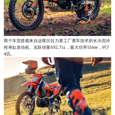
两个车型搭载来自达喀尔拉力赛工厂赛车技术的水冷四冲
程单缸发动机、实际排量692.7cc，最大功率55kw，约7
4匹。