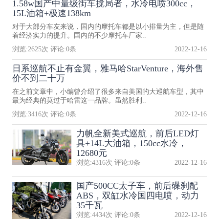
1.58w国产中量级街车搅局者，水冷电喷300cc，
15L油箱+极速138km
对于大部分车友来说，国内的摩托车都是以小排量为主，但是随
着经济实力的提升。国内的不少摩托车厂家..
浏览:
2625
次 评论:
0
条
2022-12-16
日系巡航不止有金翼，雅马哈StarVenture，海外售
价不到二十万
在之前文章中，小编曾介绍了很多来自美国的大巡航车型，其中
最为经典的莫过于哈雷这一品牌。虽然胜利..
浏览:
3416
次 评论:
0
条
2022-12-16
力帆全新美式巡航，前后LED灯
具+14L大油箱，150cc水冷，
12680元
浏览:
4316
次 评论:
0
条
2022-12-16
国产500CC太子车，前后碟刹配
ABS，双缸水冷国四电喷，动力
35千瓦
浏览:
4434
次 评论:
0
条
2022-12-16