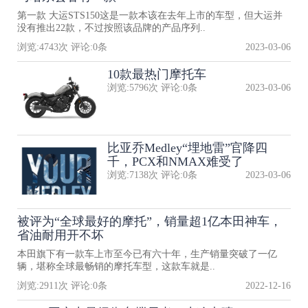
第一款 大运STS150这是一款本该在去年上市的车型，但大运并
没有推出22款，不过按照该品牌的产品序列..
浏览:
4743
次 评论:
0
条
2023-03-06
10款最热门摩托车
浏览:
5796
次 评论:
0
条
2023-03-06
比亚乔Medley“埋地雷”官降四
千，PCX和NMAX难受了
浏览:
7138
次 评论:
0
条
2023-03-06
被评为“全球最好的摩托”，销量超1亿本田神车，
省油耐用开不坏
本田旗下有一款车上市至今已有六十年，生产销量突破了一亿
辆，堪称全球最畅销的摩托车型，这款车就是..
浏览:
2911
次 评论:
0
条
2022-12-16