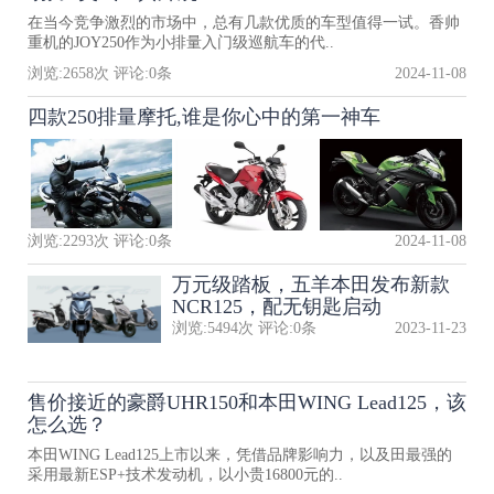
在当今竞争激烈的市场中，总有几款优质的车型值得一试。香帅
重机的JOY250作为小排量入门级巡航车的代..
浏览:
2658
次 评论:
0
条
2024-11-08
四款250排量摩托,谁是你心中的第一神车
浏览:
2293
次 评论:
0
条
2024-11-08
万元级踏板，五羊本田发布新款
NCR125，配无钥匙启动
浏览:
5494
次 评论:
0
条
2023-11-23
售价接近的豪爵UHR150和本田WING Lead125，该
怎么选？
本田WING Lead125上市以来，凭借品牌影响力，以及田最强的
采用最新ESP+技术发动机，以小贵16800元的..