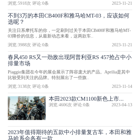
浏览:
5918
次 评论:
0
条
2023-11-21
不到3万的本田CB400F和雅马哈MT-03，应该如何
选呢？
关注日系摩托车的你，一定刷到过关于本田CB400F和雅马哈MT-
03降价的信息，从最新动态来看，这两款车..
浏览:
3988
次 评论:
0
条
2023-11-21
春风450 RS又一劲敌出现阿普利亚RS 457抢占中小
排量市场
Piaggio集团在今年的展会展示了阵容庞大的产品。Aprilia是其中
比较受到关注的品牌。特别展出了一些旗..
浏览:
3138
次 评论:
0
条
2023-11-14
本田2023款CM1100新色上市...
浏览:
4606
次 评论:
0
条
2023-04-13
2023年值得期待的五款中小排量复古车，本田和雅
马哈系会各有一款