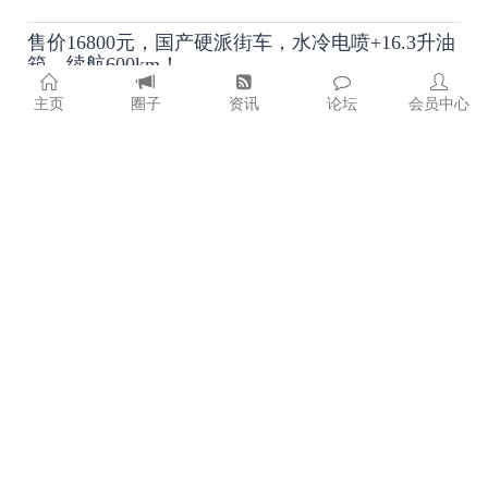
售价16800元，国产硬派街车，水冷电喷+16.3升油
箱，续航600km！
售价16800元，国产硬派街车，水冷电喷+16.3升油箱，续航600k
主页
圈子
资讯
论坛
会员中心
m！街车是我们日常生活中十分常见的车型..
浏览:
2451
次 评论:
0
条
2022-12-16
雅马哈传奇太子车，造型经典，搭载250V型双
缸，皮实耐用好开
不知道大家对于雅马哈旗下的那款美式巡航太子车熟不熟悉，这
款XV 250堪称是一款传奇车型，就在最近一..
浏览:
2745
次 评论:
0
条
2022-12-16
雅马哈正式发布全新155踏板AUGUR 搭载可变色
温 转向辅助头灯
YAMAHA也选在(12/15)正式发表旗下155级距旗舰车款YAMAHA
AUGUR，搭配海放国内同级对手，甚至领先国际..
浏览:
2947
次 评论:
0
条
2022-12-16
售价不到2万，搭载双缸水冷电喷引擎，国四标准