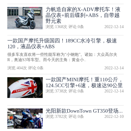
力帆造自家的X-ADV摩托车！液
晶仪表+前后碟刹+ABS，自带越
野元素
浏览:
1368
次 评论:
0
条
2022-12-14
一款国产摩托升级国四！189CC水冷引擎，极速
120，液晶仪表+ABS
很多车友喜欢将一些性能车称为“小钢炮”。诸如：大众高尔夫
R，奥迪S3等车型。而今天的主角：黄金小..
浏览:
404
次 评论:
0
条
2022-12-14
一款国产MINI摩托！重110公斤，
124.5CC引擎+6速，极速达90公里
浏览:
3738
次 评论:
0
条
2022-12-14
光阳新款DownTown GT350登场...
浏览:
3782
次 评论:
0
条
2022-12-10