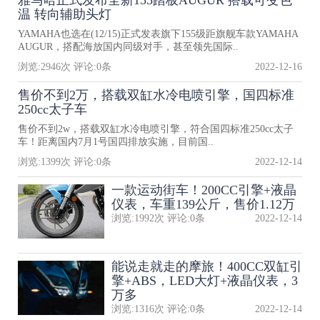
温 转向辅助头灯
YAMAHA也选在(12/15)正式发表旗下155级距旗舰车款YAMAHA
AUGUR，搭配海放国内同级对手，甚至领先国际..
浏览:
2946
次 评论:
0
条
2022-12-16
售价不到2万，搭载双缸水冷电喷引擎，国四标准
250cc太子车
售价不到2w，搭载双缸水冷电喷引擎，符合国四标准250cc太子
车！距离国内7月1号国四排放实施，目前国..
浏览:
1399
次 评论:
0
条
2022-12-14
一款运动街车！200CC引擎+液晶
仪表，车重139公斤，售价1.12万
浏览:
1992
次 评论:
0
条
2022-12-14
能说走就走的摩旅！400CC双缸引
擎+ABS，LED大灯+液晶仪表，3
万多
浏览:
1316
次 评论:
0
条
2022-12-14