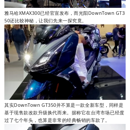
雅马哈XMAX300已经官宣发布，而光阳DownTown GT3
50还比较神秘，让我们先来一探究竟。
其实DownTown GT350并不算是一款全新车型，同样是
基于现售款改款升级换代而来。据称它在台湾市场已经度
过了七个年头，也算是非常的经典畅销的车款了。