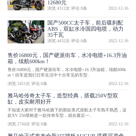
12680元
浏览:
4312
次 评论:
0
条
2022-12-16
国产500CC太子车，前后碟刹配
ABS，双缸水冷国四电喷，动力
35千瓦
浏览:
4432
次 评论:
0
条
2022-12-16
售价16800元，国产硬派街车，水冷电喷+16.3升油
箱，续航600km！
售价16800元，国产硬派街车，水冷电喷+16.3升油箱，续航600k
m！街车是我们日常生活中十分常见的车型..
浏览:
2451
次 评论:
0
条
2022-12-16
雅马哈传奇太子车，造型经典，搭载250V型双
缸，皮实耐用好开
不知道大家对于雅马哈旗下的那款美式巡航太子车熟不熟悉，这
款XV 250堪称是一款传奇车型，就在最近一..
浏览:
2744
次 评论:
0
条
2022-12-16
雅马哈正式发布全新155踏板AUGUR 搭载可变色