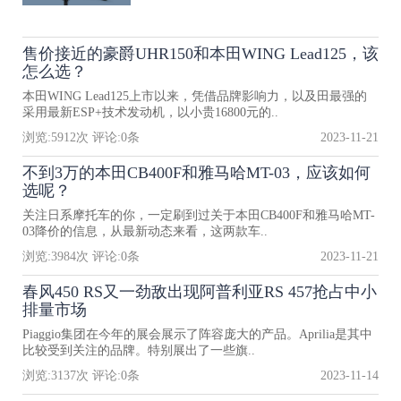
售价接近的豪爵UHR150和本田WING Lead125，该
怎么选？
本田WING Lead125上市以来，凭借品牌影响力，以及田最强的
采用最新ESP+技术发动机，以小贵16800元的..
浏览:
5912
次 评论:
0
条
2023-11-21
不到3万的本田CB400F和雅马哈MT-03，应该如何
选呢？
关注日系摩托车的你，一定刷到过关于本田CB400F和雅马哈MT-
03降价的信息，从最新动态来看，这两款车..
浏览:
3984
次 评论:
0
条
2023-11-21
春风450 RS又一劲敌出现阿普利亚RS 457抢占中小
排量市场
Piaggio集团在今年的展会展示了阵容庞大的产品。Aprilia是其中
比较受到关注的品牌。特别展出了一些旗..
浏览:
3137
次 评论:
0
条
2023-11-14