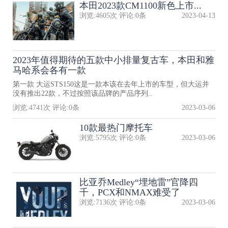
本田2023款CM1100新色上市...
浏览:
4605
次 评论:
0
条
2023-04-13
2023年值得期待的五款中小排量复古车，本田和雅
马哈系会各有一款
第一款 大运STS150这是一款本该在去年上市的车型，但大运并
没有推出22款，不过按照该品牌的产品序列..
浏览:
4741
次 评论:
0
条
2023-03-06
10款最热门摩托车
浏览:
5795
次 评论:
0
条
2023-03-06
比亚乔Medley“埋地雷”官降四
千，PCX和NMAX难受了
浏览:
7136
次 评论:
0
条
2023-03-06