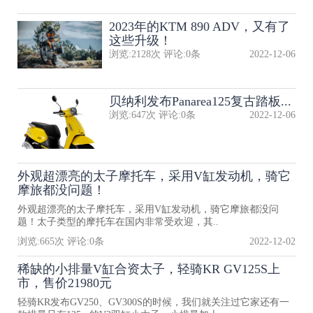
2023年的KTM 890 ADV，又有了
这些升级！
浏览:
2128
次 评论:
0
条
2022-12-06
贝纳利发布Panarea125复古踏板...
浏览:
647
次 评论:
0
条
2022-12-06
外观超漂亮的太子摩托车，采用V缸发动机，骑它
摩旅都没问题！
外观超漂亮的太子摩托车，采用V缸发动机，骑它摩旅都没问
题！太子类型的摩托车在国内非常受欢迎，其..
浏览:
665
次 评论:
0
条
2022-12-02
稀缺的小排量V缸合资太子，轻骑KR GV125S上
市，售价21980元
轻骑KR发布GV250、GV300S的时候，我们就关注过它家还有一