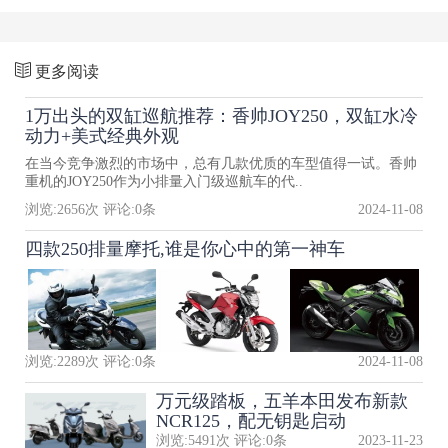
更多阅读
1万出头的双缸巡航推荐：香帅JOY250，双缸水冷
动力+美式经典外观
在当今竞争激烈的市场中，总有几款优质的车型值得一试。香帅
重机的JOY250作为小排量入门级巡航车的代..
浏览:
2656
次 评论:
0
条
2024-11-08
四款250排量摩托,谁是你心中的第一神车
浏览:
2289
次 评论:
0
条
2024-11-08
万元级踏板，五羊本田发布新款
NCR125，配无钥匙启动
浏览:
5491
次 评论:
0
条
2023-11-23