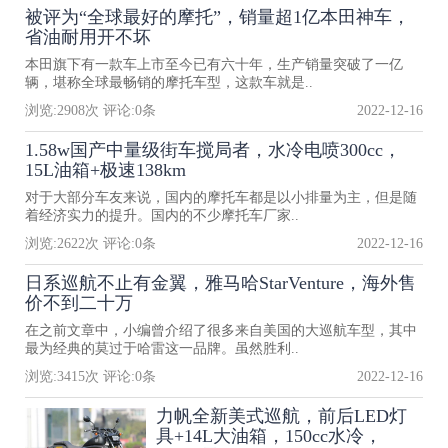
被评为“全球最好的摩托”，销量超1亿本田神车，
省油耐用开不坏
本田旗下有一款车上市至今已有六十年，生产销量突破了一亿
辆，堪称全球最畅销的摩托车型，这款车就是..
浏览:
2908
次 评论:
0
条
2022-12-16
1.58w国产中量级街车搅局者，水冷电喷300cc，
15L油箱+极速138km
对于大部分车友来说，国内的摩托车都是以小排量为主，但是随
着经济实力的提升。国内的不少摩托车厂家..
浏览:
2622
次 评论:
0
条
2022-12-16
日系巡航不止有金翼，雅马哈StarVenture，海外售
价不到二十万
在之前文章中，小编曾介绍了很多来自美国的大巡航车型，其中
最为经典的莫过于哈雷这一品牌。虽然胜利..
浏览:
3415
次 评论:
0
条
2022-12-16
力帆全新美式巡航，前后LED灯
具+14L大油箱，150cc水冷，