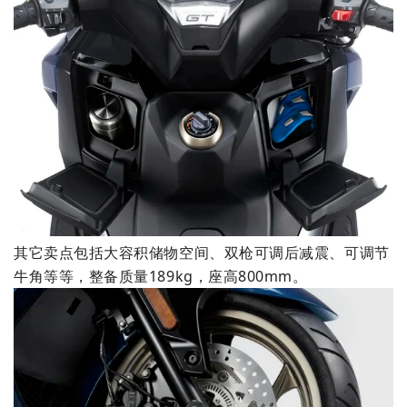
其它卖点包括大容积储物空间、双枪可调后减震、可调节
牛角等等，整备质量189kg，座高800mm。