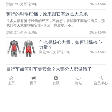
浏览:
295
次 评论:
0
条
2022-12-06
骑行的时候PP痛，原来跟它有这么大关系！
很多人都有骑行PP痛的经历，不曾想，居然和下面这位有关，那
我们今天就来聊聊它吧~误区：麂皮垫只不..
浏览:
278
次 评论:
0
条
2022-12-06
什么是核心力量，如何训练核心
力量？
浏览:
829
次 评论:
0
条
2022-12-02
自行车如何刹车更安全？大部分人都做错了！
无论是城市自行车还是专业公路自行车，刹车都是必不可少的组
成部分，关乎着整个骑行过程中的安全，稍..
主页
圈子
资讯
论坛
会员中心
浏览:
345
次 评论:
0
条
2022-12-01
职业车手的锁鞋，原来还有这么
多道道。
浏览:
678
次 评论:
0
条
2022-12-01