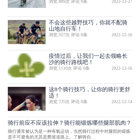
浏览:
889
次 评论:
0
条
2022-12-27
不会这些越野技巧，你就不配骑
山地自行车！
浏览:
927
次 评论:
0
条
2022-12-16
疫情过后，让我们一起去领略长
沙的骑行路线吧！
浏览:
1110
次 评论:
0
条
2022-12-16
这8个骑行技巧，让你的骑行更舒
适！
浏览:
735
次 评论:
0
条
2022-12-14
骑行前应不应该拉伸？骑行能锻炼哪些腿部肌肉？
骑行通常被认为是一种有氧运动，当然骑行过程中对腿部的锻炼
是不可避免的尤其是爬坡道路上。了解骑自..