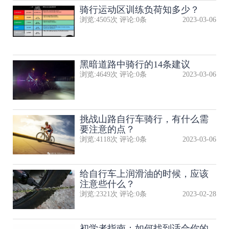
骑行运动区训练负荷知多少？
浏览:
4505
次 评论:
0
条
2023-03-06
黑暗道路中骑行的14条建议
浏览:
4649
次 评论:
0
条
2023-03-06
挑战山路自行车骑行，有什么需
要注意的点？
浏览:
4118
次 评论:
0
条
2023-03-06
给自行车上润滑油的时候，应该
注意些什么？
浏览:
2321
次 评论:
0
条
2023-02-28
初学者指南：如何找到适合你的