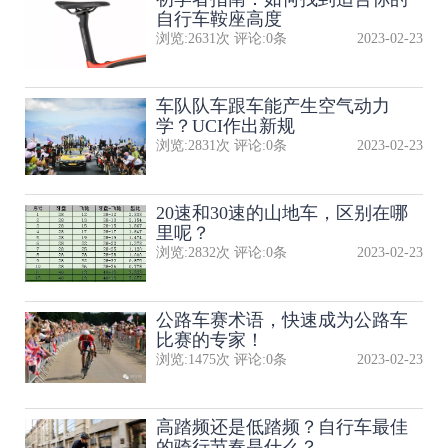
自行车鞍座高度
浏览:
2631
次 评论:
0
条
2023-02-23
​车队队​车跟车能产生空气动力
学？UCI作出新规
浏览:
2831
次 评论:
0
条
2023-02-23
20速和30速的山地车，区别在哪
里呢？
浏览:
2832
次 评论:
0
条
2023-02-23
公路车赛术语，快速成为公路车
比赛的专家！
浏览:
1475
次 评论:
0
条
2023-02-23
高踏频还是低踏频？自行车最佳
的骑行节奏是什么？