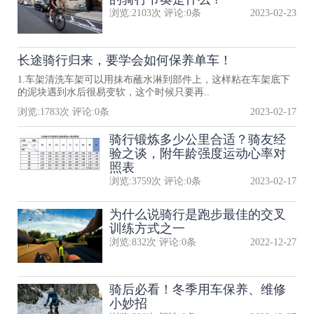
浏览:
2103
次 评论:
0
条
2023-02-23
长途骑行归来，要学会如何保养单车！
1.车架清洗车架可以用抹布蘸水淋到部件上，这样粘在车架底下
的泥块遇到水后很易变软，这个时候只要再..
浏览:
1783
次 评论:
0
条
2023-02-17
骑行锻炼多少公里合适？骑友经
验之谈，附年龄强度运动心率对
照表
浏览:
3759
次 评论:
0
条
2023-02-17
为什么说骑行是跑步最佳的交叉
训练方式之一
浏览:
832
次 评论:
0
条
2022-12-27
骑后必看！冬季用车保养、维修
小妙招