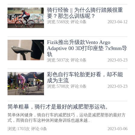
骑行经验 || 为什么骑行踏频很重
要？那怎么训练呢？
浏览:
5569
次 评论:
0
条
2023-04-12
Fizik推出升级款Vento Argo
Adaptive 00 3D打印座垫 7x9mm导
轨
浏览:
5037
次 评论:
0
条
2023-03-23
彩色自行车轮胎更好看，却不能
成为主流
浏览:
5708
次 评论:
0
条
2023-03-23
简单粗暴，骑行才是最好的减肥塑形运动。
简单休闲健身，骑自行车的减肥技巧，运动是减肥塑形的最好方
式，而骑自行车这种休闲健身训练也越来越..
浏览:
1703
次 评论:
0
条
2023-03-06