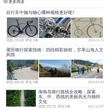
更多阅读
自行车中轴与轴心哪种规格更好呢?
浏览:
2353
次 评论:
0
条
2024-11-15
莆田骑行探索指南：四段精彩旅程，尽享山海人文
风情
浏览:
4481
次 评论:
0
条
2024-01-03
海南岛骑行路线全攻略：探索
东、中、西线的美丽风光与独特
文化
浏览:
6507
次 评论:
0
条
2023-12-07