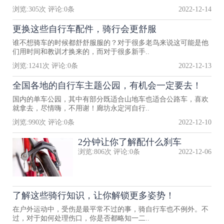
浏览:
305
次 评论:
0
条
2022-12-14
更换这些自行车配件，骑行会更舒服
谁不想骑车的时候都舒舒服服的？对于很多老鸟来说这可能是他
们用时间和教训才换来的，而对于很多新手..
浏览:
1241
次 评论:
0
条
2022-12-13
全国各地的自行车主题公园，有机会一定要去！
国内的单车公园，其中有部分既适合山地车也适合公路车，喜欢
就拿去，尽情嗨，不用谢！廊坊永定河自行..
浏览:
990
次 评论:
0
条
2022-12-10
2分钟让你了解配什么刹车
浏览:
806
次 评论:
0
条
2022-12-06
了解这些骑行知识，让你解锁更多姿势！
在户外运动中，受伤是最平常不过的事，骑自行车也不例外。不
过，对于如何处理伤口，你是否都略知一二..