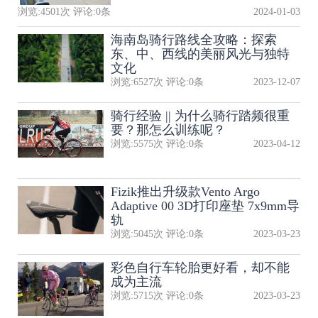
浏览:
4501
次 评论:
0
条
2024-01-03
海南岛骑行路线全攻略：探索
东、中、西线的美丽风光与独特
文化
浏览:
6527
次 评论:
0
条
2023-12-07
骑行经验 || 为什么骑行踏频很重
要？那怎么训练呢？
浏览:
5575
次 评论:
0
条
2023-04-12
Fizik推出升级款Vento Argo
Adaptive 00 3D打印座垫 7x9mm导
轨
浏览:
5045
次 评论:
0
条
2023-03-23
彩色自行车轮胎更好看，却不能
成为主流
浏览:
5715
次 评论:
0
条
2023-03-23