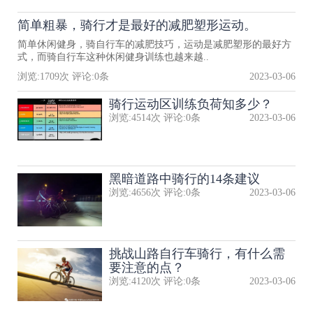
简单粗暴，骑行才是最好的减肥塑形运动。
简单休闲健身，骑自行车的减肥技巧，运动是减肥塑形的最好方
式，而骑自行车这种休闲健身训练也越来越..
浏览:
1709
次 评论:
0
条
2023-03-06
骑行运动区训练负荷知多少？
浏览:
4514
次 评论:
0
条
2023-03-06
黑暗道路中骑行的14条建议
浏览:
4656
次 评论:
0
条
2023-03-06
挑战山路自行车骑行，有什么需
要注意的点？
浏览:
4120
次 评论:
0
条
2023-03-06