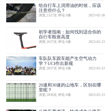
给自行车上润滑油的时候，应该
注意些什么？
浏览:
2327
次 评论:
0
条
2023-02-28
初学者指南：如何找到适合你的
自行车鞍座高度
浏览:
2637
次 评论:
0
条
2023-02-23
​车队队​车跟车能产生空气动力
学？UCI作出新规
浏览:
2837
次 评论:
0
条
2023-02-23
20速和30速的山地车，区别在哪
里呢？
浏览:
2836
次 评论:
0
条
2023-02-23