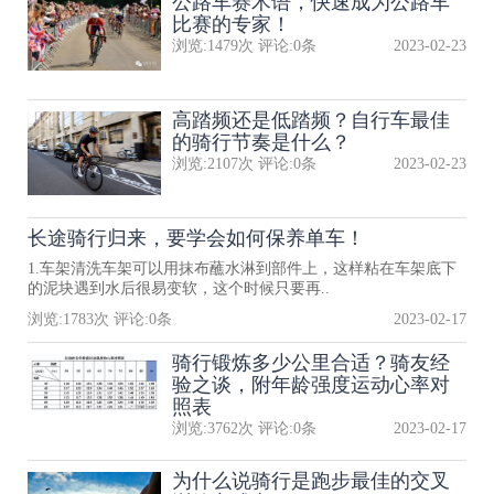
公路车赛术语，快速成为公路车
比赛的专家！
浏览:
1479
次 评论:
0
条
2023-02-23
高踏频还是低踏频？自行车最佳
的骑行节奏是什么？
浏览:
2107
次 评论:
0
条
2023-02-23
长途骑行归来，要学会如何保养单车！
1.车架清洗车架可以用抹布蘸水淋到部件上，这样粘在车架底下
的泥块遇到水后很易变软，这个时候只要再..
浏览:
1783
次 评论:
0
条
2023-02-17
骑行锻炼多少公里合适？骑友经
验之谈，附年龄强度运动心率对
照表
浏览:
3762
次 评论:
0
条
2023-02-17
为什么说骑行是跑步最佳的交叉