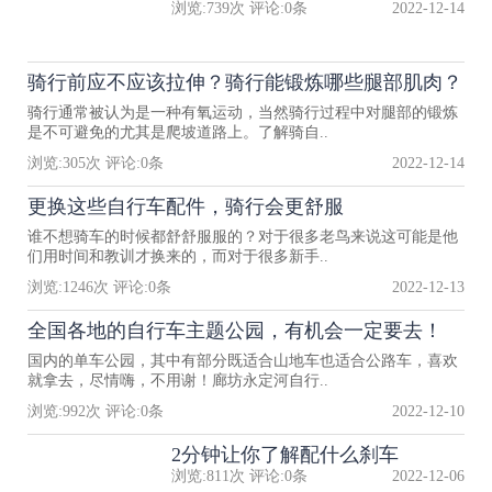
浏览:
739
次 评论:
0
条
2022-12-14
骑行前应不应该拉伸？骑行能锻炼哪些腿部肌肉？
骑行通常被认为是一种有氧运动，当然骑行过程中对腿部的锻炼
是不可避免的尤其是爬坡道路上。了解骑自..
浏览:
305
次 评论:
0
条
2022-12-14
更换这些自行车配件，骑行会更舒服
谁不想骑车的时候都舒舒服服的？对于很多老鸟来说这可能是他
们用时间和教训才换来的，而对于很多新手..
浏览:
1246
次 评论:
0
条
2022-12-13
全国各地的自行车主题公园，有机会一定要去！
国内的单车公园，其中有部分既适合山地车也适合公路车，喜欢
就拿去，尽情嗨，不用谢！廊坊永定河自行..
浏览:
992
次 评论:
0
条
2022-12-10
2分钟让你了解配什么刹车
浏览:
811
次 评论:
0
条
2022-12-06