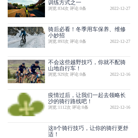
训练方式之一
浏览:
834
次 评论:
0
条
2022-12-27
骑后必看！冬季用车保养、维修
小妙招
浏览:
893
次 评论:
0
条
2022-12-27
不会这些越野技巧，你就不配骑
山地自行车！
浏览:
929
次 评论:
0
条
2022-12-16
疫情过后，让我们一起去领略长
沙的骑行路线吧！
浏览:
1112
次 评论:
0
条
2022-12-16
这8个骑行技巧，让你的骑行更舒
适！