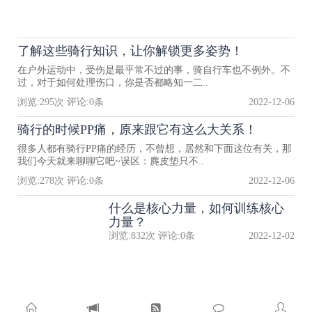
了解这些骑行知识，让你解锁更多姿势！
在户外运动中，受伤是最平常不过的事，骑自行车也不例外。不
过，对于如何处理伤口，你是否都略知一二..
浏览:
295
次 评论:
0
条
2022-12-06
骑行的时候PP痛，原来跟它有这么大关系！
很多人都有骑行PP痛的经历，不曾想，居然和下面这位有关，那
我们今天就来聊聊它吧~误区：麂皮垫只不..
浏览:
278
次 评论:
0
条
2022-12-06
什么是核心力量，如何训练核心
力量？
浏览:
832
次 评论:
0
条
2022-12-02